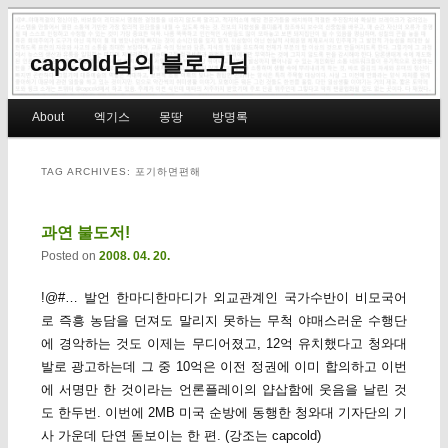
capcold님의 블로그님
Main menu
About
엑기스
몽땅
방명록
Skip to primary content
Skip to secondary content
TAG ARCHIVES:
포기하면편해
과연 불도저!
Posted on
2008. 04. 20.
!@#… 발언 한마디한마디가 외교관계인 국가수반이 비모국어
로 즉흥 농담을 던져도 말리지 못하는 무척 야매스러운 수행단
에 경악하는 것도 이제는 무디어졌고, 12억 유치했다고 청와대
발로 광고하는데 그 중 10억은 이전 정권에 이미 합의하고 이번
에 서명만 한 것이라는 언론플레이의 얍삽함에 웃음을 날린 것
도 한두번. 이번에 2MB 미국 순방에 동행한 청와대 기자단의 기
사 가운데 단연 돋보이는 한 편. (강조는 capcold)