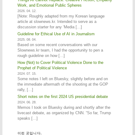
Work, and Emotional Public Spheres
2026. 04. 12.
[Note: Roughly adapted from my Korean language
article at slownews.kr. Intended to serve as a
discussion starter for any ‘Media […]
Guideline for Ethical Use of AI in Journalism
2025. 08. 04.
Based on some recent conversations with our
Slownews.kr team, I had the opportunity to pen a
rough guideline on how […]
How (Not) to Cover Political Violence Done to the
Prophet of Political Violence
2024. 07. 15.
Some notes I left on Bluesky, slightly before and on
the immediate aftermath of the shooting at the GOP
rally, […]
Short notes on the first 2024 US presidential debate
2024. 06. 28.
Memos I took on Bluesky during and shortly after the
livecast debate, as organized by CNN. “So far, Trump
speaks […]
이런 곳입니다.