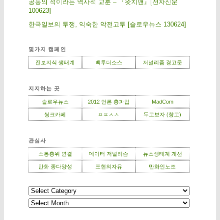
공동의 적이라는 역사적 교훈 – 『왓치맨』[전자신문
100623]
한국일보의 투쟁, 익숙한 악전고투 [슬로우뉴스 130624]
몇가지 캠페인
진보지식 생태계
백투더소스
저널리즘 경고문
지지하는 곳
슬로우뉴스
2012 언론 총파업
MadCom
씽크카페
ㅍㅍㅅㅅ
두고보자 (창고)
관심사
소통층위 연결
데이터 저널리즘
뉴스생태계 개선
만화 종다양성
표현의자유
만화인노조