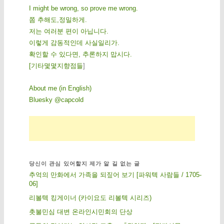
I might be wrong, so prove me wrong.
쫌 추해도,정밀하게.
저는 여러분 편이 아닙니다.
이렇게 감동적인데 사실일리가.
확인할 수 있다면, 추론하지 맙시다.
[
기
타
몇
몇
지
향
점
들
]
About me (in English)
Bluesky @capcold
당신이 관심 있어할지 제가 알 길 없는 글
추억의 만화에서 가족을 되짚어 보기 [파워텍 사람들 / 1705-
06]
리볼텍 킹게이너 (카이요도 리볼텍 시리즈)
촛불민심 대변 온라인시민회의 단상