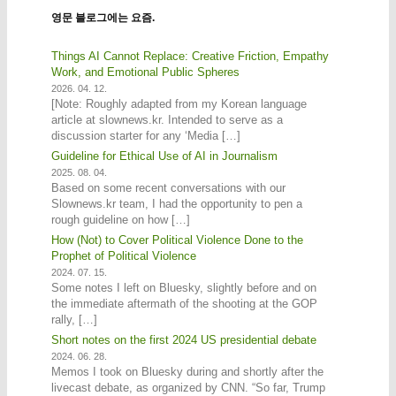
영문 블로그에는 요즘.
Things AI Cannot Replace: Creative Friction, Empathy
Work, and Emotional Public Spheres
2026. 04. 12.
[Note: Roughly adapted from my Korean language
article at slownews.kr. Intended to serve as a
discussion starter for any ‘Media […]
Guideline for Ethical Use of AI in Journalism
2025. 08. 04.
Based on some recent conversations with our
Slownews.kr team, I had the opportunity to pen a
rough guideline on how […]
How (Not) to Cover Political Violence Done to the
Prophet of Political Violence
2024. 07. 15.
Some notes I left on Bluesky, slightly before and on
the immediate aftermath of the shooting at the GOP
rally, […]
Short notes on the first 2024 US presidential debate
2024. 06. 28.
Memos I took on Bluesky during and shortly after the
livecast debate, as organized by CNN. “So far, Trump