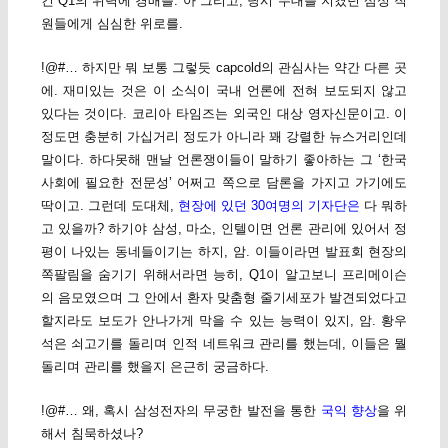
킨 Q1의 위력에 경배를. 아 그리고, 당시 무대를 지켰던 삼성 직
원들에게 심심한 위로를.
!@#… 하지만 뭐 보통 그렇듯 capcold의 관심사는 약간 다른 곳
에. 재미있는 것은 이 소식이 국내 언론에 전혀 보도되지 않고
있다는 것이다. 코리아 타임즈는 외국인 대상 영자신문이고. 이
정도면 충분히 가십거리 정도가 아니라 꽤 강렬한 뉴스거리인데
말이다. 하다못해 맨날 언론쟁이들이 말하기 좋아하는 그 ‘한국
사회에 필요한 전문성’ 어쩌고 쪽으로 담론을 가지고 가기에도
딱이고. 그런데 도대체,
현장에 있던 30여명의 기자단은
다 뭐하
고 있을까? 하기야 삼성, 마소, 인텔이면 언론 관리에 있어서 정
평이 나있는 동네들이기는 하지, 암. 이들이라면 발표회 현장의
쪽팔림을 숨기기 위해서라면 능히, Q1이 알고보니 프리메이슨
의 음모였으며 그 안에서 환자 맞춤형 줄기세포가 발견되었다고
할지라도 보도가 안나가게 막을 수 있는 능력이 있지, 암. 황우
석은 쇠고기를 돌리며 인적 네트워크 관리를 했는데, 이들은 뭘
돌리며 관리를 했을지 은근히 궁금하다.
!@#… 왜, 혹시 삼성전자의 무궁한 발전을 통한
국익 향상
을 위
해서 침묵하셨나?