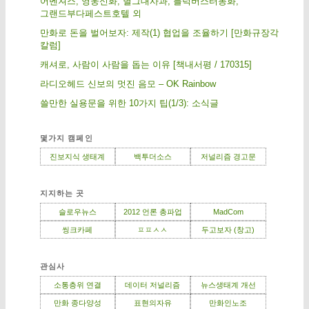
어벤져스, 영웅신화, 별그대사과, 블럭버스터동화,
그랜드부다페스트호텔 외
만화로 돈을 벌어보자: 제작(1) 협업을 조율하기 [만화규장각
칼럼]
캐셔로, 사람이 사람을 돕는 이유 [책내서평 / 170315]
라디오헤드 신보의 멋진 음모 – OK Rainbow
쓸만한 실용문을 위한 10가지 팁(1/3): 소식글
몇가지 캠페인
진보지식 생태계
백투더소스
저널리즘 경고문
지지하는 곳
슬로우뉴스
2012 언론 총파업
MadCom
씽크카페
ㅍㅍㅅㅅ
두고보자 (창고)
관심사
소통층위 연결
데이터 저널리즘
뉴스생태계 개선
만화 종다양성
표현의자유
만화인노조