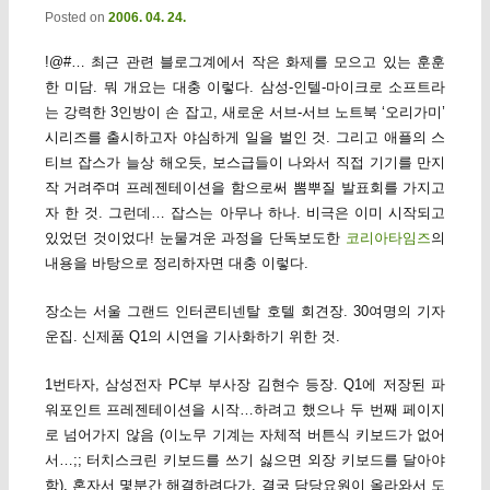
Posted on
2006. 04. 24.
!@#… 최근 관련 블로그계에서 작은 화제를 모으고 있는 훈훈
한 미담. 뭐 개요는 대충 이렇다. 삼성-인텔-마이크로 소프트라
는 강력한 3인방이 손 잡고, 새로운 서브-서브 노트북 ‘오리가미’
시리즈를 출시하고자 야심하게 일을 벌인 것. 그리고 애플의 스
티브 잡스가 늘상 해오듯, 보스급들이 나와서 직접 기기를 만지
작 거려주며 프레젠테이션을 함으로써 뽐뿌질 발표회를 가지고
자 한 것. 그런데… 잡스는 아무나 하나. 비극은 이미 시작되고
있었던 것이었다! 눈물겨운 과정을 단독보도한
코리아타임즈
의
내용을 바탕으로 정리하자면 대충 이렇다.
장소는 서울 그랜드 인터콘티넨탈 호텔 회견장. 30여명의 기자
운집. 신제품 Q1의 시연을 기사화하기 위한 것.
1번타자, 삼성전자 PC부 부사장 김현수 등장. Q1에 저장된 파
워포인트 프레젠테이션을 시작…하려고 했으나 두 번째 페이지
로 넘어가지 않음 (이노무 기계는 자체적 버튼식 키보드가 없어
서…;; 터치스크린 키보드를 쓰기 싫으면 외장 키보드를 달아야
함). 혼자서 몇분간 해결하려다가, 결국 담당요원이 올라와서 도