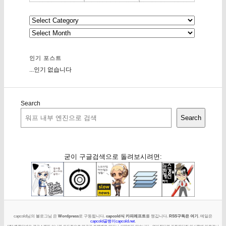
인기 포스트
...인기 없습니다
Search
Search
굳이 구글검색으로 돌려보시려면:
capcold님의 블로그님 은
Wordpress
로 구동됩니다.
capcold식 카피레프트
를 챙깁니다.
RSS구독은 여기
. 메일은
capcold골뱅이capcold.net
.