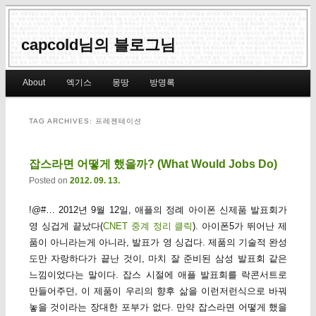
capcold님의 블로그님
Main menu
About
엑기스
몽땅
방명록
Skip to primary content
Skip to secondary content
TAG ARCHIVES:
프레젠테이션
잡스라면 어떻게 했을까? (What Would Jobs Do)
Posted on
2012. 09. 13.
!@#… 2012년 9월 12일, 애플의 정례 아이폰 신제품 발표회가
영 싱겁게 끝났다(
CNET 중계 정리 클릭
). 아이폰5가 뛰어난 제
품이 아니라는게 아니라, 발표가 영 싱겁다. 제품의 기술적 완성
도만 자랑하다가 끝난 것이, 마치 잘 준비된 삼성 발표회 같은
느낌이었다는 말이다. 잡스 시절에 애플 발표회를 락콘서트로
만들어주던, 이 제품이 우리의 향후 삶을 이런저런식으로 바꿔
놓을 것이라는 장대한 포부가 없다. 만약 잡스라면 어떻게 했을