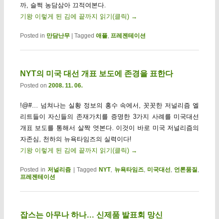
까, 슬쩍 농담삼아 끄적여본다.
기왕 이렇게 된 김에 끝까지 읽기(클릭)
→
Posted in
만담난무
|
Tagged
애플
,
프레젠테이션
NYT의 미국 대선 개표 보도에 존경을 표한다
Posted on
2008. 11. 06.
!@#… 넘쳐나는 실황 정보의 홍수 속에서, 꼿꼿한 저널리즘 엘
리트들이 자신들의 존재가치를 증명한 3가지 사례를 미국대선
개표 보도를 통해서 살짝 엿본다. 이것이 바로 미국 저널리즘의
자존심, 천하의 뉴욕타임즈의 실력이다!
기왕 이렇게 된 김에 끝까지 읽기(클릭)
→
Posted in
저널리즘
|
Tagged
NYT
,
뉴욕타임즈
,
미국대선
,
언론품질
,
프레젠테이션
잡스는 아무나 하나… 신제품 발표회 망신