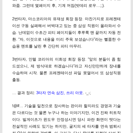
와줌. 그런데 몇페이지 후, 기계 꺼짐(밧데리 로우…;;).
2번타자, 마소코리아의 유재성 회장 등장. 마찬가지로 프레젠테
이션 구동 실패해서 버벅대고 있는 중 삼성 직원이 올라와서 수
습. 난데없이 수초간 피티 페이지들이 후루룩 맨 끝까지 자동 전
환. “자, 이것으로 내용을 미리 주욱 보셨습니다”라는 뻘쭘한 수
습용 멘트를 날린 후 간단히 피티 마무리.
3번타자, 인텔 코리아의 이희성 회장 등장. “앞의 분들이 좀 힘
드셨으니, 제 방식대로 하겠습니다”라고 자신만만하게 장내를
수습하며 시작. 물론 프레젠테이션 파일 못열어서 또 삼성직원
출동.
… 결과 정리:
3타자 연속 삼진, 쓰리 아웃
. -_-;
!@#… 기술을 밑천으로 장사하는 판이라 할지라도 경영과 기술
은 다르다는 것 물론 누구나 하는 이야기지만, 이건 진짜 히트작
이다. 빌게이츠가 윈도우 안정성시연 당시 파란 화면이 떳다는
전설적인 사례도 있기는 하지만, 굴지의 세 타자를 연속 범퇴시