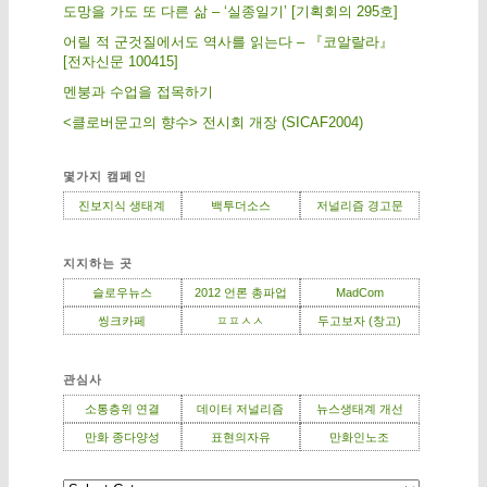
도망을 가도 또 다른 삶 – ‘실종일기’ [기획회의 295호]
어릴 적 군것질에서도 역사를 읽는다 – 『코알랄라』
[전자신문 100415]
멘붕과 수업을 접목하기
<클로버문고의 향수> 전시회 개장 (SICAF2004)
몇가지 캠페인
진보지식 생태계
백투더소스
저널리즘 경고문
지지하는 곳
슬로우뉴스
2012 언론 총파업
MadCom
씽크카페
ㅍㅍㅅㅅ
두고보자 (창고)
관심사
소통층위 연결
데이터 저널리즘
뉴스생태계 개선
만화 종다양성
표현의자유
만화인노조