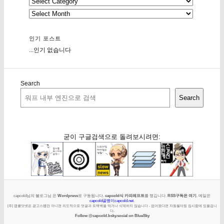
인기 포스트
...인기 없습니다
Search
Search
굳이 구글검색으로 돌려보시려면:
capcold님의 블로그님 은
Wordpress
로 구동됩니다.
capcold식 카피레프트
를 챙깁니다.
RSS구독은 여기
. 메일은
capcold골뱅이capcold.net
.
[주] 캡콜닷넷은 광고스팸만 아니면 의도적으로 덧글과 트랙백을 막거나 삭제하지 않습니다 - 없어졌다면 자동필터링 임시함에 있을겁니
다.
Follow @capcold.bsky.social on BlueSky