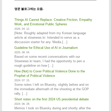
영문 블로그에는 요즘.
Things AI Cannot Replace: Creative Friction, Empathy
Work, and Emotional Public Spheres
2026. 04. 12.
[Note: Roughly adapted from my Korean language
article at slownews.kr. Intended to serve as a
discussion starter for any ‘Media […]
Guideline for Ethical Use of AI in Journalism
2025. 08. 04.
Based on some recent conversations with our
Slownews.kr team, I had the opportunity to pen a
rough guideline on how […]
How (Not) to Cover Political Violence Done to the
Prophet of Political Violence
2024. 07. 15.
Some notes I left on Bluesky, slightly before and on
the immediate aftermath of the shooting at the GOP
rally, […]
Short notes on the first 2024 US presidential debate
2024. 06. 28.
Memos I took on Bluesky during and shortly after the