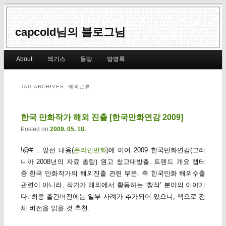
capcold님의 블로그님
Main menu
About
엑기스
몽땅
방명록
Skip to primary content
Skip to secondary content
TAG ARCHIVES:
해외교류
한국 만화작가 해외 진출 [한국만화연감 2009]
Posted on
2009. 05. 18.
!@#… 앞선 내용(
온라인만화
)에 이어 2009 한국만화연감(그러
니까 2008년의 자료 총람) 원고 창고대방출. 트렌드 개요 챕터
중 한국 만화작가의 해외진출 관련 부분. 즉 한국만화 해외수출
관련이 아니라, 작가가 해외에서 활동하는 ‘창작’ 분야의 이야기
다. 최종 출간버전에는 일부 사례가 추가되어 있으니, 책으로 전
체 버전을 읽을 것 추천.