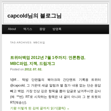
capcold님의 블로그님
Main menu
About
엑기스
몽땅
방명록
Skip to primary content
Skip to secondary content
TAG ARCHIVES:
MBC파업
트위터백업 2012년 7월 1주까지: 언론환경,
MBC파업, 지젝, 드립개그
Posted on
2012. 07. 02.
!@#… 떡밥 단편들의 북마크와 간단멘트 기록용 트위터
@capcold, 그 가운데 새글 알림과 별 첨가 내용 없는 단순 응답
빼고 백업. 가장 인상 깊은 항목을 뽑아 답글로 남겨주시면 감사
(예: **번). RT로 시작하는 항목은 내 글이 아니라 그 분 트윗의
RT(재송신).
기왕 이렇게 된 김에 끝까지 읽기(클릭)
→