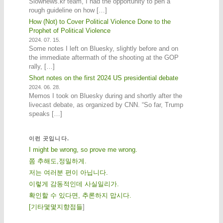
Slownews.kr team, I had the opportunity to pen a
rough guideline on how […]
How (Not) to Cover Political Violence Done to the
Prophet of Political Violence
2024. 07. 15.
Some notes I left on Bluesky, slightly before and on
the immediate aftermath of the shooting at the GOP
rally, […]
Short notes on the first 2024 US presidential debate
2024. 06. 28.
Memos I took on Bluesky during and shortly after the
livecast debate, as organized by CNN. “So far, Trump
speaks […]
이런 곳입니다.
I might be wrong, so prove me wrong.
쫌 추해도,정밀하게.
저는 여러분 편이 아닙니다.
이렇게 감동적인데 사실일리가.
확인할 수 있다면, 추론하지 맙시다.
[
기
타
몇
몇
지
향
점
들
]