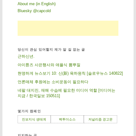
About me (in English)
Bluesky @capcold
당신이 관심 있어할지 제가 알 길 없는 글
근하신년.
아이튠즈 사은행사와 애플식 뽐뿌질
현명하게 뉴스보기 10: 신(新) 육하원칙 [슬로우뉴스 140822]
언론매체 후원에는 소비운동이 필요하다
네팔 대지진, 재해 수습에 필요한 미디어 역할 [미디어는
지금 / 한국일보 150511]
몇가지 캠페인
진보지식 생태계
백투더소스
저널리즘 경고문
지지하는 곳