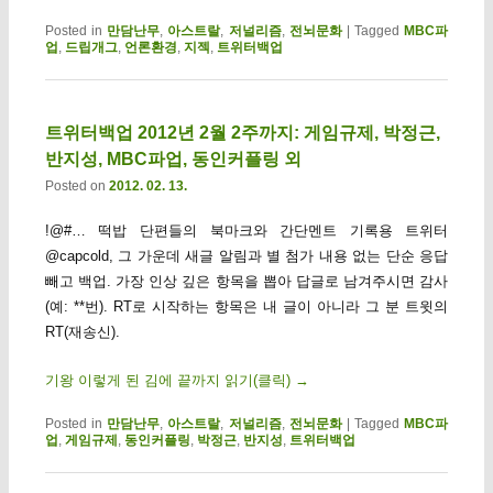
Posted in
만담난무
,
아스트랄
,
저널리즘
,
전뇌문화
|
Tagged
MBC파
업
,
드립개그
,
언론환경
,
지젝
,
트위터백업
트위터백업 2012년 2월 2주까지: 게임규제, 박정근,
반지성, MBC파업, 동인커플링 외
Posted on
2012. 02. 13.
!@#… 떡밥 단편들의 북마크와 간단멘트 기록용 트위터
@capcold, 그 가운데 새글 알림과 별 첨가 내용 없는 단순 응답
빼고 백업. 가장 인상 깊은 항목을 뽑아 답글로 남겨주시면 감사
(예: **번). RT로 시작하는 항목은 내 글이 아니라 그 분 트윗의
RT(재송신).
기왕 이렇게 된 김에 끝까지 읽기(클릭)
→
Posted in
만담난무
,
아스트랄
,
저널리즘
,
전뇌문화
|
Tagged
MBC파
업
,
게임규제
,
동인커플링
,
박정근
,
반지성
,
트위터백업