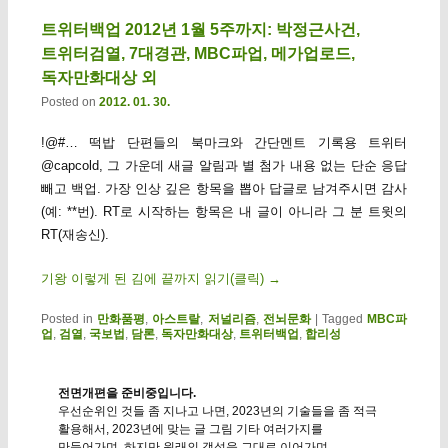
트위터백업 2012년 1월 5주까지: 박정근사건,
트위터검열, 7대경관, MBC파업, 메가업로드,
독자만화대상 외
Posted on
2012. 01. 30.
!@#… 떡밥 단편들의 북마크와 간단멘트 기록용 트위터
@capcold, 그 가운데 새글 알림과 별 첨가 내용 없는 단순 응답
빼고 백업. 가장 인상 깊은 항목을 뽑아 답글로 남겨주시면 감사
(예: **번). RT로 시작하는 항목은 내 글이 아니라 그 분 트윗의
RT(재송신).
기왕 이렇게 된 김에 끝까지 읽기(클릭)
→
Posted in
만화품평
,
아스트랄
,
저널리즘
,
전뇌문화
|
Tagged
MBC파
업
,
검열
,
국보법
,
담론
,
독자만화대상
,
트위터백업
,
합리성
전면개편을 준비중입니다.
우선순위인 것들 좀 지나고 나면, 2023년의 기술들을 좀 적극
활용해서, 2023년에 맞는 글 그림 기타 여러가지를
만들어가며. 하지만 원래의 갬성을 그대로 이어가며.