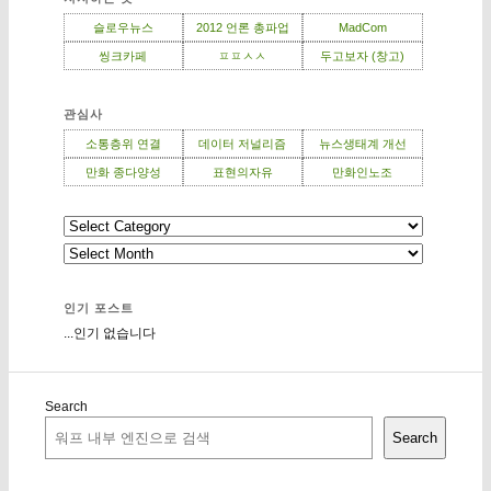
슬로우뉴스
2012 언론 총파업
MadCom
씽크카페
ㅍㅍㅅㅅ
두고보자 (창고)
관심사
소통층위 연결
데이터 저널리즘
뉴스생태계 개선
만화 종다양성
표현의자유
만화인노조
인기 포스트
...인기 없습니다
Search
Search