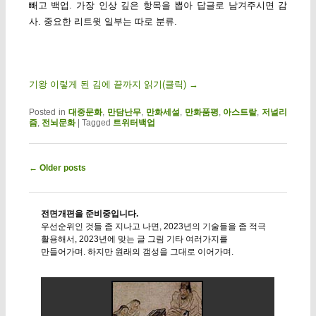
빼고 백업. 가장 인상 깊은 항목을 뽑아 답글로 남겨주시면 감
사. 중요한 리트윗 일부는 따로 분류.
기왕 이렇게 된 김에 끝까지 읽기(클릭)
→
Posted in
대중문화
,
만담난무
,
만화세설
,
만화품평
,
아스트랄
,
저널리
즘
,
전뇌문화
|
Tagged
트위터백업
Post navigation
←
Older posts
전면개편을 준비중입니다.
우선순위인 것들 좀 지나고 나면, 2023년의 기술들을 좀 적극
활용해서, 2023년에 맞는 글 그림 기타 여러가지를
만들어가며. 하지만 원래의 갬성을 그대로 이어가며.