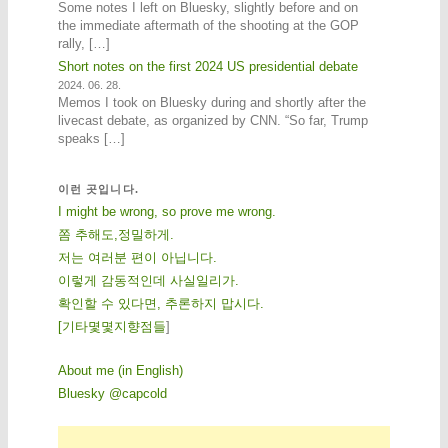
Some notes I left on Bluesky, slightly before and on
the immediate aftermath of the shooting at the GOP
rally, […]
Short notes on the first 2024 US presidential debate
2024. 06. 28.
Memos I took on Bluesky during and shortly after the
livecast debate, as organized by CNN. “So far, Trump
speaks […]
이런 곳입니다.
I might be wrong, so prove me wrong.
쫌 추해도,정밀하게.
저는 여러분 편이 아닙니다.
이렇게 감동적인데 사실일리가.
확인할 수 있다면, 추론하지 맙시다.
[
기
타
몇
몇
지
향
점
들
]
About me (in English)
Bluesky @capcold