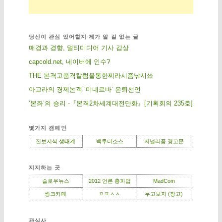
당신이 관심 있어할지 제가 알 길 없는 글
매경과 경향, 멀티미디어 기사 감상
capcold.net, 네이버에 인수?
THE 본격고품격칼럼을통한찌라시즘낚시쑈
아고라의 경제논객 ‘미네르바’ 은퇴선언
‘본좌’의 승리 -『본격2차세계대전만화』[기획회의 235호]
몇가지 캠페인
진보지식 생태계
백투더소스
저널리즘 경고문
지지하는 곳
슬로우뉴스
2012 언론 총파업
MadCom
씽크카페
ㅍㅍㅅㅅ
두고보자 (창고)
관심사