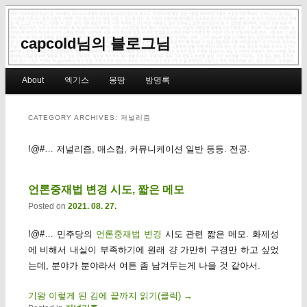
capcold님의 블로그님
Main menu
About
엑기스
몽땅
방명록
Skip to primary content
Skip to secondary content
CATEGORY ARCHIVES:
저널리즘
!@#… 저널리즘, 매스컴, 커뮤니케이션 일반 등등. 전공.
언론중재법 변경 시도, 짧은 메모
Posted on
2021. 08. 27.
!@#… 민주당의
언론중재법 변경
시도 관련 짧은 메모. 화제성
에 비해서 내실이 부족하기에 원래 걍 가만히 구경만 하고 싶었
는데, 분야가 분야라서 여튼 좀 남겨두는게 나을 것 같아서.
기왕 이렇게 된 김에 끝까지 읽기(클릭)
→