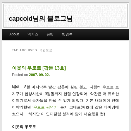
capcold님의 블로그님
Main menu
About
엑기스
몽땅
방명록
Skip to primary content
Skip to secondary content
TAG ARCHIVES:
국민모금
이웃의 우토로 [팝툰 13호]
Posted on
2007. 09. 02.
!@#… 8월 마지막주 발간 팝툰에 실린 원고. 다행히 우토로 토
지구매 협상시한이 9월말까지 한달 연장되어, 약간은 더 유효한
이야기로서 독자들을 만날 수 있게 되었다. 기본 내용이야 전에
이야기했던 ‘
우토로 써먹기
‘ 논지 그대로(애초에 같은 타이밍에
썼으니… 하지만 이 연재칼럼 성격에 맞게 서술했을 뿐).
이웃의 우토로