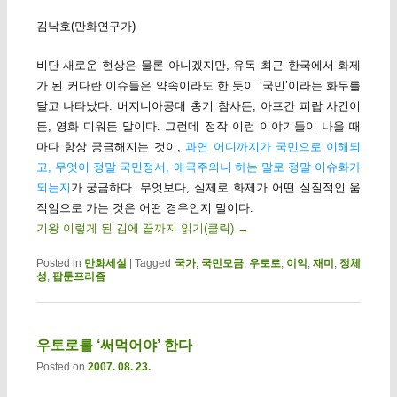
김낙호(만화연구가)
비단 새로운 현상은 물론 아니겠지만, 유독 최근 한국에서 화제
가 된 커다란 이슈들은 약속이라도 한 듯이 ‘국민’이라는 화두를
달고 나타났다. 버지니아공대 총기 참사든, 아프간 피랍 사건이
든, 영화 디워든 말이다. 그런데 정작 이런 이야기들이 나올 때
마다 항상 궁금해지는 것이,
과연 어디까지가 국민으로 이해되
고, 무엇이 정말 국민정서, 애국주의니 하는 말로 정말 이슈화가
되는지
가 궁금하다. 무엇보다, 실제로 화제가 어떤 실질적인 움
직임으로 가는 것은 어떤 경우인지 말이다.
기왕 이렇게 된 김에 끝까지 읽기(클릭)
→
Posted in
만화세설
|
Tagged
국가
,
국민모금
,
우토로
,
이익
,
재미
,
정체
성
,
팝툰프리즘
우토로를 ‘써먹어야’ 한다
Posted on
2007. 08. 23.