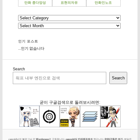
만화 종다양성
표현의자유
만화인노조
인기 포스트
...인기 없습니다
Search
Search
굳이 구글검색으로 돌려보시려면:
capcold님의 블로그님 은
Wordpress
로 구동됩니다.
capcold식 카피레프트
를 챙깁니다.
RSS구독은 여기
. 메일은