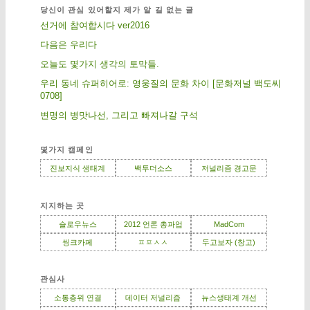
당신이 관심 있어할지 제가 알 길 없는 글
선거에 참여합시다 ver2016
다음은 우리다
오늘도 몇가지 생각의 토막들.
우리 동네 슈퍼히어로: 영웅질의 문화 차이 [문화저널 백도씨
0708]
변명의 병맛나선, 그리고 빠져나갈 구석
몇가지 캠페인
진보지식 생태계
백투더소스
저널리즘 경고문
지지하는 곳
슬로우뉴스
2012 언론 총파업
MadCom
씽크카페
ㅍㅍㅅㅅ
두고보자 (창고)
관심사
소통층위 연결
데이터 저널리즘
뉴스생태계 개선