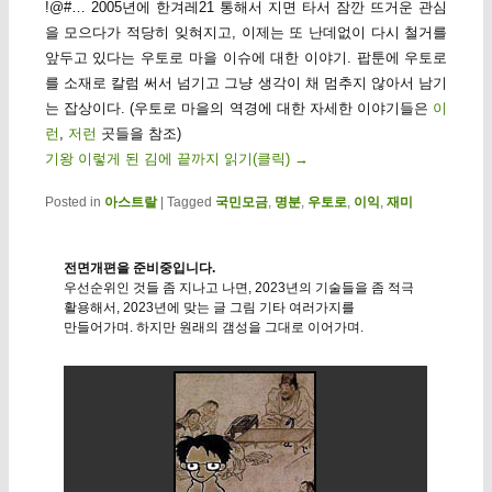
!@#… 2005년에 한겨레21 통해서 지면 타서 잠깐 뜨거운 관심
을 모으다가 적당히 잊혀지고, 이제는 또 난데없이 다시 철거를
앞두고 있다는 우토로 마을 이슈에 대한 이야기. 팝툰에 우토로
를 소재로 칼럼 써서 넘기고 그냥 생각이 채 멈추지 않아서 남기
는 잡상이다. (우토로 마을의 역경에 대한 자세한 이야기들은
이
런
,
저런
곳들을 참조)
기왕 이렇게 된 김에 끝까지 읽기(클릭)
→
Posted in
아스트랄
|
Tagged
국민모금
,
명분
,
우토로
,
이익
,
재미
전면개편을 준비중입니다.
우선순위인 것들 좀 지나고 나면, 2023년의 기술들을 좀 적극
활용해서, 2023년에 맞는 글 그림 기타 여러가지를
만들어가며. 하지만 원래의 갬성을 그대로 이어가며.