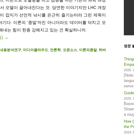
서 모델이 끌어내진다는 것. 당연한 이야기지만 LHC 개장
이 잡지가 선언적 낚시를 은근히 즐기는터라 그런 제목이
야기다. 이론의 ‘종말’까진 아니더라도 데이터를 닥치고 모
해내는 힘이 한층 강해지고 있는 건 확실하니까.
릭)
→
영문 
내용분석연구
,
미디어클라우드
,
언론학
,
오픈소스
,
이론의종말
,
하버
Thing
Empat
2026. 0
[Note
langu
serve
Guide
2025. 0
Based
Slown
a rou
How (
the Pr
2024. 0