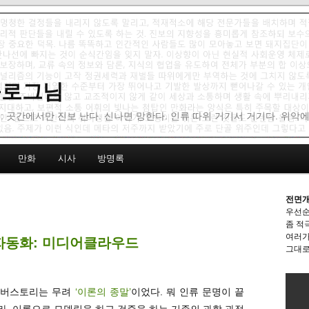
 블로그님
: 곳간에서만 진보 난다. 신나면 망한다. 인류 따위 거기서 거기다. 위악
만화
시사
방명록
전면개
우선순
좀 적
여러가
자동화: 미디어클라우드
그대로
호 커버스토리는 무려
‘이론의 종말’
이었다. 뭐 인류 문명이 끝
, 이론으로 모델링을 하고 검증을 하는 기존의 과학 과정