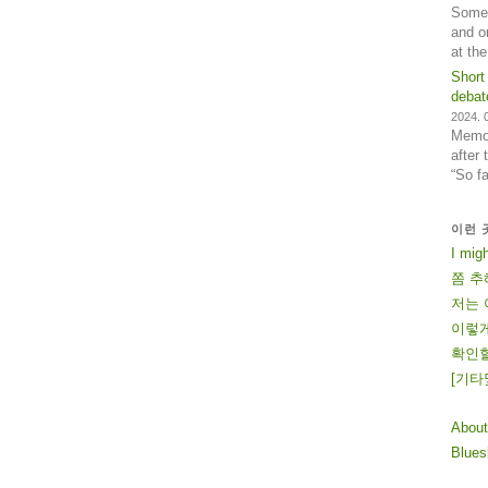
Some 
and o
at th
Short
debat
2024. 0
Memos
after
“So f
이런 
I mig
쫌 추
저는 
이렇게
확인할
[
기
타
About
Blue