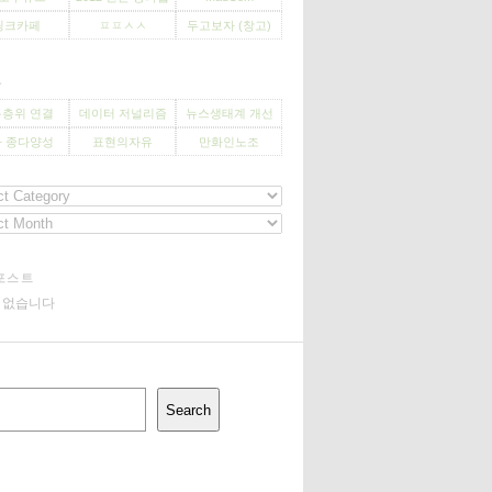
씽크카페
ㅍㅍㅅㅅ
두고보자 (창고)
사
층위 연결
데이터 저널리즘
뉴스생태계 개선
 종다양성
표현의자유
만화인노조
포스트
기 없습니다
Search