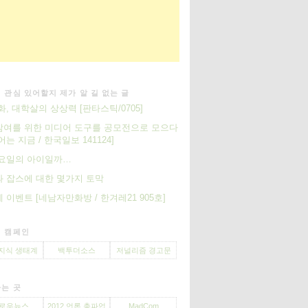
 관심 있어할지 제가 알 길 없는 글
화, 대학살의 상상력 [판타스틱/0705]
여를 위한 미디어 도구를 공모전으로 모으다
어는 지금 / 한국일보 141124]
 요일의 아이일까…
 잡스에 대한 몇가지 토막
 이벤트 [네남자만화방 / 한겨레21 905호]
 캠페인
지식 생태계
백투더소스
저널리즘 경고문
는 곳
로우뉴스
2012 언론 총파업
MadCom