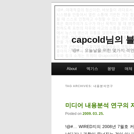
capcold님의
!@#… 오늘날을 위한 몇가지 격언
Main menu
About
엑기스
몽땅
매체
Skip to primary content
Skip to secondary content
TAG ARCHIVES:
내용분석연구
미디어 내용분석 연구의 
Posted on
2009. 03. 25.
!@#… WIRED지의 2008년 7월
났다거나 과학이 무너진는 것이 아니라