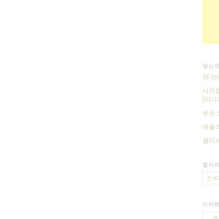
당신이
SF만
시민참
[미디
무슨
애플과
클리셰
몇가지
진보
지지하
슬