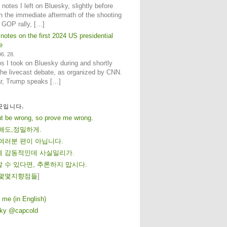
notes I left on Bluesky, slightly before
n the immediate aftermath of the shooting
e GOP rally, […]
 notes on the first 2024 US presidential
e
6. 28.
 I took on Bluesky during and shortly
 the livecast debate, as organized by CNN.
ar, Trump speaks […]
곳입니다.
ht be wrong, so prove me wrong.
해도,정밀하게.
여러분 편이 아닙니다.
 감동적인데 사실일리가.
 수 있다면, 추론하지 맙시다.
몇
몇
지
향
점
들
]
 me (in English)
sky @capcold