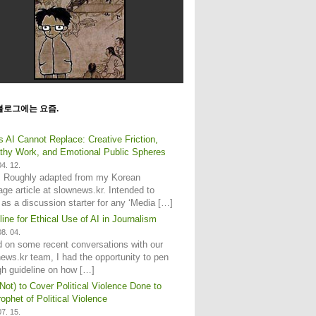
블로그에는 요즘.
s AI Cannot Replace: Creative Friction,
hy Work, and Emotional Public Spheres
4. 12.
: Roughly adapted from my Korean
age article at slownews.kr. Intended to
 as a discussion starter for any ‘Media […]
line for Ethical Use of AI in Journalism
8. 04.
 on some recent conversations with our
ews.kr team, I had the opportunity to pen
gh guideline on how […]
Not) to Cover Political Violence Done to
ophet of Political Violence
7. 15.