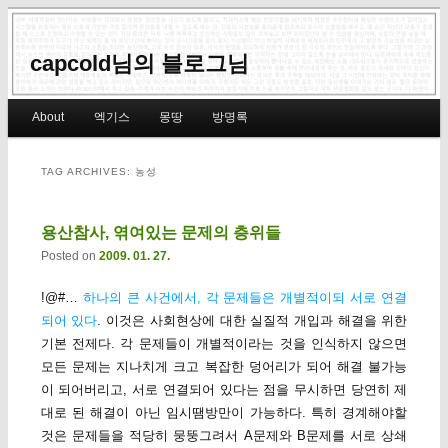
capcold님의 블로그님
Main menu
About
엑기스
몽땅
방명록
Skip to primary content
Skip to secondary content
TAG ARCHIVES:
농성
용산참사, 엮여있는 문제의 층위들
Posted on
2009. 01. 27.
!@#…
하나의 큰 사건에서, 각 문제들은 개별적이되 서로 연결
되어 있다
. 이것은 사회현상에 대한 실질적 개입과 해결을 위한
기본 전제다. 각 문제들이 개별적이라는 것을 인식하지 않으면
모든 문제는 지나치게 크고 복잡한 덩어리가 되어 해결 불가능
이 되어버리고, 서로 연결되어 있다는 점을 무시하면 당연히 제
대로 된 해결이 아닌 임시땜방만이 가능하다. 특히 경계해야할
것은 문제들을 적당히 뭉뚱그려서 A문제와 B문제를 서로 상쇄