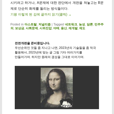
시키려고 하거나, A문제에 대한 판단에서 개판을 쳐놓고는 B문
제로 단순히 화제를 돌리는 방식들이다.
기왕 이렇게 된 김에 끝까지 읽기(클릭)
→
Posted in
아스트랄
,
저널리즘
|
Tagged
네트워크
,
농성
,
담론
,
민주주
의
,
보상금
,
사회문제
,
시위진압
,
야매
,
용산
,
재개발
,
제도
전면개편을 준비중입니다.
우선순위인 것들 좀 지나고 나면, 2023년의 기술들을 좀 적극
활용해서, 2023년에 맞는 글 그림 기타 여러가지를
만들어가며. 하지만 원래의 갬성을 그대로 이어가며.