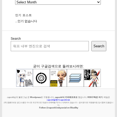
인기 포스트
...인기 없습니다
Search
Search
굳이 구글검색으로 돌려보시려면:
capcold님의 블로그님 은
Wordpress
로 구동됩니다.
capcold식 카피레프트
를 챙깁니다.
RSS구독은 여기
. 메일은
capcold골뱅이capcold.net
.
[주] 캡콜닷넷은 광고스팸만 아니면 의도적으로 덧글과 트랙백을 막거나 삭제하지 않습니다 - 없어졌다면 자동필터링 임시함에 있을겁니
다.
Follow @capcold.bsky.social on BlueSky