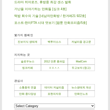
드라마 히어로즈, 휴방중 최강 센스 발휘
가난을 이야기하는 만화들 [싱크 4호]
떡밥 회수의 기술 [네남자만화방 / 한겨레21 922호]
포스트-한미FTA 시대 엿보기 [팝툰 만화프리즘/5호]
몇가지 캠페인
진보지식 생태계
백투더소스
저널리즘 경고문
지지하는 곳
슬로우뉴스
2012 언론 총파업
MadCom
씽크카페
ㅍㅍㅅㅅ
두고보자 (창고)
관심사
소통층위 연결
데이터 저널리즘
뉴스생태계 개선
만화 종다양성
표현의자유
만화인노조