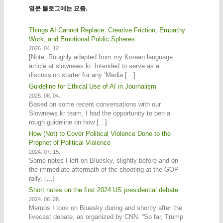
영문 블로그에는 요즘.
Things AI Cannot Replace: Creative Friction, Empathy
Work, and Emotional Public Spheres
2026. 04. 12.
[Note: Roughly adapted from my Korean language
article at slownews.kr. Intended to serve as a
discussion starter for any ‘Media […]
Guideline for Ethical Use of AI in Journalism
2025. 08. 04.
Based on some recent conversations with our
Slownews.kr team, I had the opportunity to pen a
rough guideline on how […]
How (Not) to Cover Political Violence Done to the
Prophet of Political Violence
2024. 07. 15.
Some notes I left on Bluesky, slightly before and on
the immediate aftermath of the shooting at the GOP
rally, […]
Short notes on the first 2024 US presidential debate
2024. 06. 28.
Memos I took on Bluesky during and shortly after the
livecast debate, as organized by CNN. “So far, Trump