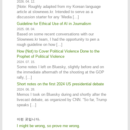
2026. 04. 12.
[Note: Roughly adapted from my Korean language
article at slownews.kr. Intended to serve as a
discussion starter for any ‘Media […]
Guideline for Ethical Use of AI in Journalism
2025. 08. 04.
Based on some recent conversations with our
Slownews.kr team, I had the opportunity to pen a
rough guideline on how […]
How (Not) to Cover Political Violence Done to the
Prophet of Political Violence
2024. 07. 15.
Some notes I left on Bluesky, slightly before and on
the immediate aftermath of the shooting at the GOP
rally, […]
Short notes on the first 2024 US presidential debate
2024. 06. 28.
Memos I took on Bluesky during and shortly after the
livecast debate, as organized by CNN. “So far, Trump
speaks […]
이런 곳입니다.
I might be wrong, so prove me wrong.