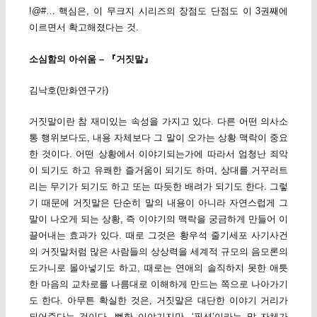
!@#… 핵심은, 이 무크지 시리즈의 장점도 단점도 이 3권째에
이르면서 확고해졌다는 것.
소심함의 아쉬움 – 『거짓말』
김낙호(만화연구가)
거짓말이란 참 재미있는 속성을 가지고 있다. 다른 어떤 의사소
통 행위보다도, 내용 자체보다 그 말이 오가는 상황 맥락이 중요
한 것이다. 어떤 상황에서 이야기되는가에 따라서 엄청난 죄악
이 되기도 하고 유쾌한 즐거움이 되기도 하며, 상대를 거꾸러트
리는 무기가 되기도 하고 또는 따듯한 배려가 되기도 한다. 그렇
기 때문에 거짓말은 단순히 말의 내용이 아니라 자연스럽게 그
말이 나오게 되는 상황, 즉 이야기의 맥락을 궁금하게 만들어 이
끌어내는 효과가 있다. 때로 그것은 황우석 줄기세포 사기사건
의 거짓말처럼 많은 사람들의 상상력을 세계적 규모의 음모론의
도가니로 몰아넣기도 하고, 때로는 연애의 솔직하지 못한 애틋
한 마음의 교차로를 나름대로 이해하게 만드는 쪽으로 나아가기
도 한다. 아무튼 확실한 것은, 거짓말은 대단한 이야기 거리가
되어준다는 것이다. 뻔한 이야기지만, ‘픽션’이라는 말 자체가