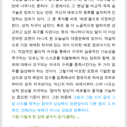
반에 너무나도 흔하다. 그 중에서도 그 ‘본심’을 비교적 꼭꼭 숨
겨놓은 장르가 있는 반면, 자신의 에로스적 원류를 솔직하게 인
정하는 장르가 있다. 그 중 후자를 바로 ‘에로’물으로 지칭하곤
한다. 성적 자극이 넘친다, 혹은 좀 더 노골적으로 말하자면 성
교하고 싶은 욕구를 지핀다는 뜻의 ‘섹시하다’라는 말이 더 이상
천박한 표현이 아니게 된 오늘날의 대중문화에 있어서, 역설적
으로 가장 애매한 처지에 있는 것이 이러한 에로 장르이기도 하
다. 직접적인 물리적 자극을 통해서 지극히 실용적인 기능성을
추구하는 ‘포르노’와 스스로를 차별화해야 하는 당위와 함께, 장
르에 대해서 요구되는 자극의 수위를 충족시킨다는 두 가지 임
무를 달성해야 하는 것이다. 그렇기에 미묘한 표현과 기발한 발
상으로 성적 욕망의 정수를 압축해내어 향유자로 하여금 외부로
부터의 성적 자극보다는 자신의 머리 속에서부터 스며 나오는
성적 망상을 자극하는 ‘참여적 망상’이 에로물의 품격을 가늠하
는 중요한 기준이 된다. 그런 와중에
그림과 그림 사이 글과 그
림 사이를 채우는 참여적 상상력이 표현양식의 기본 원리 그 자
체인, 만화라는 매체가 지니는 강점은 명확하다
.
기왕 이렇게 된 김에 끝까지 읽기(클릭)
→