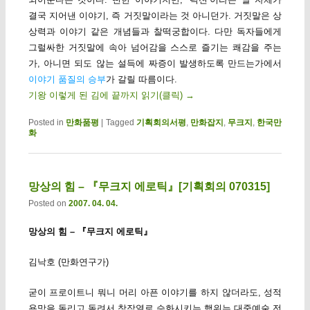
결국 지어낸 이야기, 즉 거짓말이라는 것 아니던가. 거짓말은 상
상력과 이야기 같은 개념들과 찰떡궁합이다. 다만 독자들에게
그럴싸한 거짓말에 속아 넘어감을 스스로 즐기는 쾌감을 주는
가, 아니면 되도 않는 설득에 짜증이 발생하도록 만드는가에서
이야기 품질의 승부
가 갈릴 따름이다.
기왕 이렇게 된 김에 끝까지 읽기(클릭)
→
Posted in
만화품평
|
Tagged
기획회의서평
,
만화잡지
,
무크지
,
한국만
화
망상의 힘 – 『무크지 에로틱』[기획회의 070315]
Posted on
2007. 04. 04.
망상의 힘 – 『무크지 에로틱』
김낙호 (만화연구가)
굳이 프로이트니 뭐니 머리 아픈 이야기를 하지 않더라도, 성적
욕망을 돌리고 돌려서 창작열로 승화시키는 행위는 대중예술 전