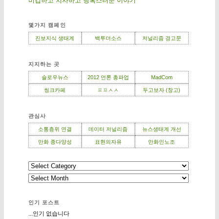
비겁하고 치사하고 당혹스러운 이야기
몇가지 캠페인
진보지식 생태계
백투더소스
저널리즘 경고문
지지하는 곳
슬로우뉴스
2012 언론 총파업
MadCom
씽크카페
ㅍㅍㅅㅅ
두고보자 (창고)
관심사
소통층위 연결
데이터 저널리즘
뉴스생태계 개선
만화 종다양성
표현의자유
만화인노조
인기 포스트
...인기 없습니다