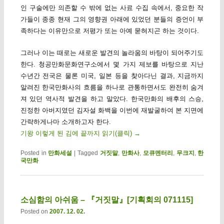
인 구술에만 의존할 수 밖에 없는 사료 수집 속에서, 중요한 작
가들이 종종 현재 그의 영향권 아래에 있었던 분들의 증언이 부
족하다는 이유만으로 저평가 또는 아예 묻혀지곤 하는 것이다.
그러나 이는 때로는 새로운 발견의 놀라움의 바탕이 되어주기도
한다. 청공만화문화연구소에서 몇 가지 제보를 바탕으로 지난
수년간 전국은 물론 미국, 일본 등을 찾아다닌 결과, 지금까지
알려진 한국만화사의 흐름을 하나로 관통하면서도 완전히 숨겨
져 있던 역사적 발견을 하고 말았다. 한국만화의 배후의 스승,
진정한 아버지였던 김자설 화백을 이번에 재발굴하여 본 지면에
간략하게나마 소개하고자 한다.
기왕 이렇게 된 김에 끝까지 읽기(클릭)
→
Posted in
만화세설
|
Tagged
거짓말
,
만화사
,
모큐멘터리
,
무크지
,
한
국만화
소심함의 아쉬움 – 『거짓말』[기획회의 071115]
Posted on
2007. 12. 02.