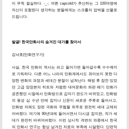
이 무척 절실하다. -_-; 여튼 capcold가 추산하는 그 100여명에
자신이 포함된다 생각하는 분들에게는 스크롤의 압박을 선물로
드립니다.
발굴! 한국만화사의 숨겨진 대가를 찾아서
김낙호(만화연구가)
사실, 한국 만화의 역사는 파고 들어가면 들어갈수록 수수께끼
로 가득하다. 다른 어느 나라의 만화계에서도 겪어보지 못한 다
양한 변화의 과정과 세대간 분절이 넘쳐난다. 해방 후 잠깐 있었
던 고급 양장본의 히트와 저렴한 대여문화의 좌판 떼기 만화가
공존했던 시절에서 만화방으로 갑자기 판도가 바뀌었고, 만화방
의 융성 십 수년 만에 잡지나 신문이 새로운 주류로 들어서고,
만화방 자체도 장편 극화와 무협물 위주로 완전히 세대 교체되
어버렸다. 여기에 90년대에 들어서면서 다시금 잡지판, 작가 세
대가 완전히 바뀌어버렸다. 이런 상시적 격변의 와중에서 한국
의 만화사 연구는 항상 남겨진 자료의 부족에 시달렸다. 단편적