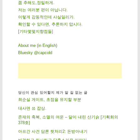
쫌 추해도,정밀하게.
저는 여러분 편이 아닙니다.
이렇게 감동적인데 사실일리가.
확인할 수 있다면, 추론하지 맙시다.
[
기
타
몇
몇
지
향
점
들
]
About me (in English)
Bluesky @capcold
당신이 관심 있어할지 제가 알 길 없는 글
최순실 게이트, 초점을 유지할 부분
대사면 쑈 잡상.
존재의 축복, 소멸의 여운 – 달이 내린 산기슭 [기획회의
378호]
아프간 사건 담론 뒷처리2: 돈받아내기