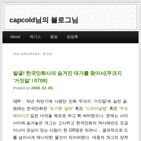
capcold님의 블로그님
Main menu
About
엑기스
몽땅
방명록
Skip to primary content
Skip to secondary content
TAG ARCHIVES:
무크지
발굴! 한국만화사의 숨겨진 대가를 찾아서[무크지
‘거짓말’ / 0709]
Posted on
2008. 02. 09.
!@#… 작년 하반기에 나왔던 만화 무크지 ‘거짓말’에 실린 글.
원래는 한국만화판 ‘
포가튼 실버
‘ 혹은 ‘
스파이널탭
‘ 혹은 ‘
무슈
페라이으
‘같은 녀석을 목표로 하고 확 써버렸으나, 문제는 사이
사이에 숨겨놓은 개그는 고사하고 한국만화의 역사에라도 조금
이나마 관심이 있는 사람이 한 100명은 되려나… 결과적으로 도
를 넘어서게 매니악한 물건이 되어버렸다. 대중적 개그의 장착