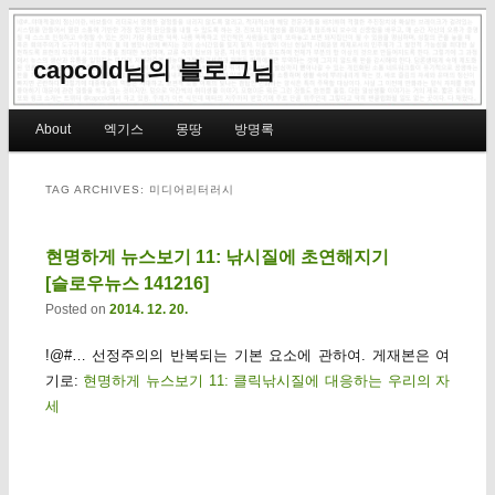
capcold님의 블로그님
Main menu
About
엑기스
몽땅
방명록
Skip to primary content
Skip to secondary content
TAG ARCHIVES:
미디어리터러시
현명하게 뉴스보기 11: 낚시질에 초연해지기
[슬로우뉴스 141216]
Posted on
2014. 12. 20.
!@#… 선정주의의 반복되는 기본 요소에 관하여. 게재본은 여
기로:
현명하게 뉴스보기 11: 클릭낚시질에 대응하는 우리의 자
세