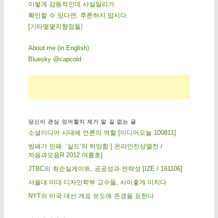
이렇게 감동적인데 사실일리가.
확인할 수 있다면, 추론하지 맙시다.
[
기
타
몇
몇
지
향
점
들
]
About me (in English)
Bluesky @capcold
당신이 관심 있어할지 제가 알 길 없는 글
소셜미디어 시대에 언론의 역할 [미디어오늘 100811]
방패가 민폐: ‘실드’의 허망함 [ 온라인진상열전 /
자음과모음R 2012 여름호]
JTBC의 최순실게이트, 공공성과 전략성 [IZE / 161106]
서울대 미대 디자인학부 교수들, 사이좋게 미치다
NYT의 미국 대선 개표 보도에 존경을 표한다