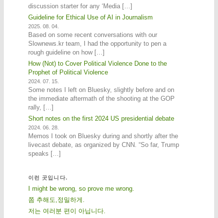
discussion starter for any ‘Media […]
Guideline for Ethical Use of AI in Journalism
2025. 08. 04.
Based on some recent conversations with our
Slownews.kr team, I had the opportunity to pen a
rough guideline on how […]
How (Not) to Cover Political Violence Done to the
Prophet of Political Violence
2024. 07. 15.
Some notes I left on Bluesky, slightly before and on
the immediate aftermath of the shooting at the GOP
rally, […]
Short notes on the first 2024 US presidential debate
2024. 06. 28.
Memos I took on Bluesky during and shortly after the
livecast debate, as organized by CNN. “So far, Trump
speaks […]
이런 곳입니다.
I might be wrong, so prove me wrong.
쫌 추해도,정밀하게.
저는 여러분 편이 아닙니다.