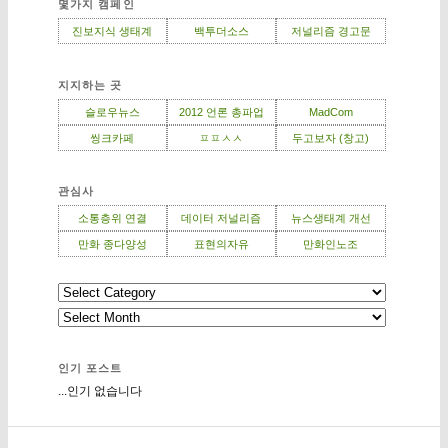
몇가지 캠페인
진보지식 생태계
백투더소스
저널리즘 경고문
지지하는 곳
슬로우뉴스
2012 언론 총파업
MadCom
씽크카페
ㅍㅍㅅㅅ
두고보자 (창고)
관심사
소통층위 연결
데이터 저널리즘
뉴스생태계 개선
만화 종다양성
표현의자유
만화인노조
인기 포스트
...인기 없습니다