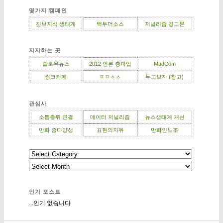
몇가지 캠페인
진보지식 생태계
백투더소스
저널리즘 경고문
지지하는 곳
슬로우뉴스
2012 언론 총파업
MadCom
씽크카페
ㅍㅍㅅㅅ
두고보자 (창고)
관심사
소통층위 연결
데이터 저널리즘
뉴스생태계 개선
만화 종다양성
표현의자유
만화인노조
인기 포스트
...인기 없습니다