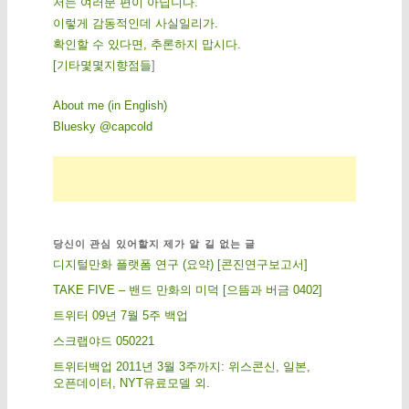
저는 여러분 편이 아닙니다.
이렇게 감동적인데 사실일리가.
확인할 수 있다면, 추론하지 맙시다.
[
기
타
몇
몇
지
향
점
들
]
About me (in English)
Bluesky @capcold
당신이 관심 있어할지 제가 알 길 없는 글
디지털만화 플랫폼 연구 (요약) [콘진연구보고서]
TAKE FIVE – 밴드 만화의 미덕 [으뜸과 버금 0402]
트위터 09년 7월 5주 백업
스크랩야드 050221
트위터백업 2011년 3월 3주까지: 위스콘신, 일본,
오픈데이터, NYT유료모델 외.