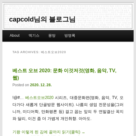
capcold님의 블로그님
Main menu
About
엑기스
몽땅
방명록
Skip to primary content
Skip to secondary content
TAG ARCHIVES:
베스트오브2020
베스트 오브 2020: 문화 이것저것(영화, 음악, TV,
웹)
Posted on
2020. 12. 28.
!@#…
베스트오브2020
시리즈, 대중문화편(영화, 음악, TV, 오
다가다 새롭게 단골방문 웹사이트). 나름의 생업 전문성을(그러
니까, 미디어학, 만화평론 등) 걸고 꼽는 앞의 두 연말결산 꼭지
와 달리, 이건 좀 더 가볍게 개인취향. 아마도.
기왕 이렇게 된 김에 끝까지 읽기(클릭)
→