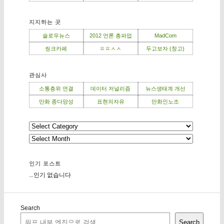
지지하는 곳
슬로우뉴스
2012 언론 총파업
MadCom
씽크카페
ㅍㅍㅅㅅ
두고보자 (창고)
관심사
소통층위 연결
데이터 저널리즘
뉴스생태계 개선
만화 종다양성
표현의자유
만화인노조
인기 포스트
...인기 없습니다
Search
Search