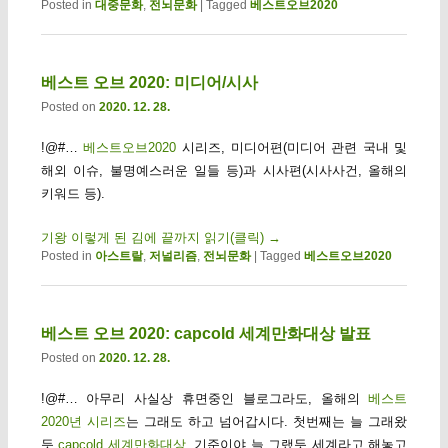
Posted in
대중문화
,
전뇌문화
|
Tagged
베스트오브2020
베스트 오브 2020: 미디어/시사
Posted on
2020. 12. 28.
!@#…
베스트오브2020
시리즈, 미디어편(미디어 관련 국내 및
해외 이슈, 불명예스러운 일들 등)과 시사편(시사사건, 올해의
키워드 등).
기왕 이렇게 된 김에 끝까지 읽기(클릭)
→
Posted in
아스트랄
,
저널리즘
,
전뇌문화
|
Tagged
베스트오브2020
베스트 오브 2020: capcold 세계만화대상 발표
Posted on
2020. 12. 28.
!@#… 아무리 사실상 휴면중인 블로그라도, 올해의
베스트
2020년 시리즈
는 그래도 하고 넘어갑시다. 첫번째는 늘 그래왔
듯
capcold 세계만화대상
. 기준이야 늘 그랬듯 세계라고 해놓고