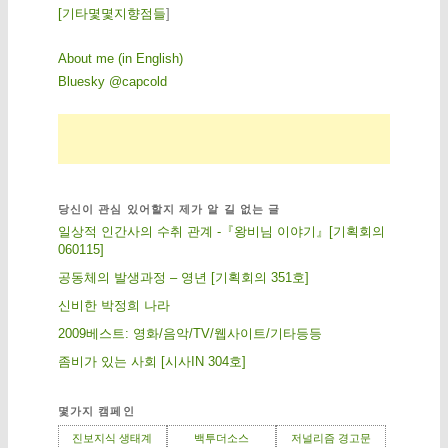
[
기
타
몇
몇
지
향
점
들
]
About me (in English)
Bluesky @capcold
당신이 관심 있어할지 제가 알 길 없는 글
일상적 인간사의 수취 관계 -『왕비님 이야기』[기획회의
060115]
공동체의 발생과정 – 영년 [기획회의 351호]
신비한 박정희 나라
2009베스트: 영화/음악/TV/웹사이트/기타등등
좀비가 있는 사회 [시사IN 304호]
몇가지 캠페인
진보지식 생태계
백투더소스
저널리즘 경고문