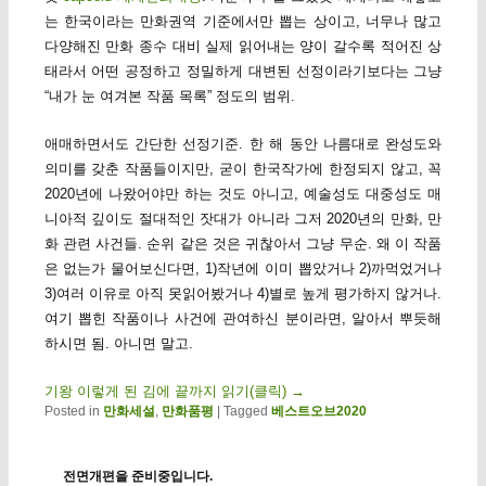
는 한국이라는 만화권역 기준에서만 뽑는 상이고, 너무나 많고
다양해진 만화 종수 대비 실제 읽어내는 양이 갈수록 적어진 상
태라서 어떤 공정하고 정밀하게 대변된 선정이라기보다는 그냥
“내가 눈 여겨본 작품 목록” 정도의 범위.
애매하면서도 간단한 선정기준. 한 해 동안 나름대로 완성도와
의미를 갖춘 작품들이지만, 굳이 한국작가에 한정되지 않고, 꼭
2020년에 나왔어야만 하는 것도 아니고, 예술성도 대중성도 매
니아적 깊이도 절대적인 잣대가 아니라 그저 2020년의 만화, 만
화 관련 사건들. 순위 같은 것은 귀찮아서 그냥 무순. 왜 이 작품
은 없는가 물어보신다면, 1)작년에 이미 뽑았거나 2)까먹었거나
3)여러 이유로 아직 못읽어봤거나 4)별로 높게 평가하지 않거나.
여기 뽑힌 작품이나 사건에 관여하신 분이라면, 알아서 뿌듯해
하시면 됨. 아니면 말고.
기왕 이렇게 된 김에 끝까지 읽기(클릭)
→
Posted in
만화세설
,
만화품평
|
Tagged
베스트오브2020
전면개편을 준비중입니다.