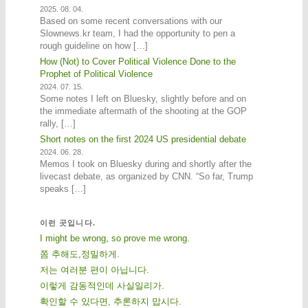
2025. 08. 04.
Based on some recent conversations with our
Slownews.kr team, I had the opportunity to pen a
rough guideline on how […]
How (Not) to Cover Political Violence Done to the
Prophet of Political Violence
2024. 07. 15.
Some notes I left on Bluesky, slightly before and on
the immediate aftermath of the shooting at the GOP
rally, […]
Short notes on the first 2024 US presidential debate
2024. 06. 28.
Memos I took on Bluesky during and shortly after the
livecast debate, as organized by CNN. “So far, Trump
speaks […]
이런 곳입니다.
I might be wrong, so prove me wrong.
쫌 추해도,정밀하게.
저는 여러분 편이 아닙니다.
이렇게 감동적인데 사실일리가.
확인할 수 있다면, 추론하지 맙시다.