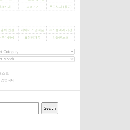
씽크카페
ㅍㅍㅅㅅ
두고보자 (창고)
사
층위 연결
데이터 저널리즘
뉴스생태계 개선
 종다양성
표현의자유
만화인노조
포스트
기 없습니다
Search