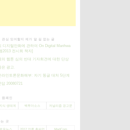
 관심 있어할지 제가 알 길 없는 글
 디지털만화에 관하여 On Digital Manhwa
렘2013 전시회 책자]
의 웹툰 심의 반대 기자회견에 대한 단상
은 광고.
라인토론문화해부: 자기 똥글 대처 5단계
답 20080721
 캠페인
지식 생태계
백투더소스
저널리즘 경고문
는 곳
로우뉴스
2012 언론 총파업
MadCom