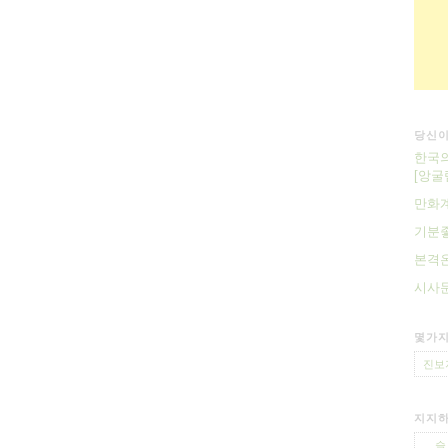
당신이
한국의
[앙굴
만화계
기분좋
본격온
시사문
몇가지
진보
지지하
슬