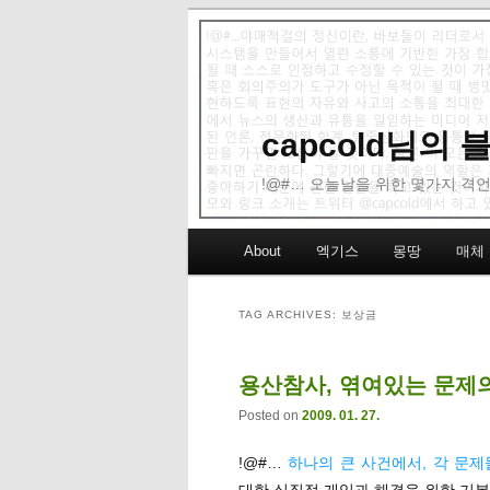
capcold님의
!@#… 오늘날을 위한 몇가지 격언
Main menu
About
엑기스
몽땅
매체
Skip to primary content
Skip to secondary content
TAG ARCHIVES:
보상금
용산참사, 엮여있는 문제
Posted on
2009. 01. 27.
!@#…
하나의 큰 사건에서, 각 문
대한 실질적 개입과 해결을 위한 기본