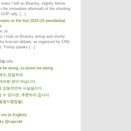
notes I left on Bluesky, slightly before
n the immediate aftermath of the shooting
e GOP rally, […]
 notes on the first 2024 US presidential
e
6. 28.
 I took on Bluesky during and shortly
 the livecast debate, as organized by CNN.
ar, Trump speaks […]
곳입니다.
ht be wrong, so prove me wrong.
해도,정밀하게.
여러분 편이 아닙니다.
 감동적인데 사실일리가.
 수 있다면, 추론하지 맙시다.
몇
몇
지
향
점
들
]
 me (in English)
sky @capcold