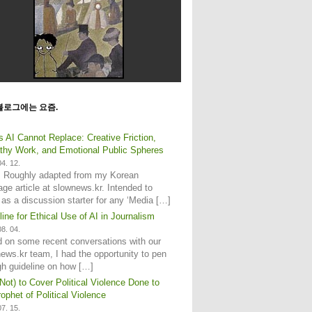
블로그에는 요즘.
s AI Cannot Replace: Creative Friction,
hy Work, and Emotional Public Spheres
4. 12.
: Roughly adapted from my Korean
age article at slownews.kr. Intended to
 as a discussion starter for any ‘Media […]
line for Ethical Use of AI in Journalism
8. 04.
 on some recent conversations with our
ews.kr team, I had the opportunity to pen
gh guideline on how […]
Not) to Cover Political Violence Done to
ophet of Political Violence
7. 15.