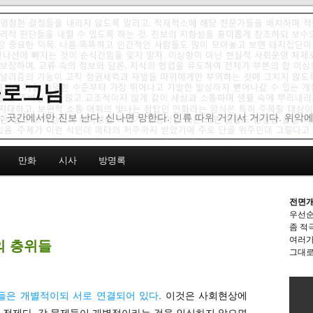
 블로그님
: 곳간에서만 진보 난다. 신나면 망한다. 인류 따위 거기서 거기다. 위악
만화
시사
방명록
전면개
우선순
좀 적
여러가
의 층위들
그대로
제들은 개별적이되 서로 연결되어 있다
. 이것은 사회현상에
 전제다. 각 문제들이 개별적이라는 것을 인식하지 않으면