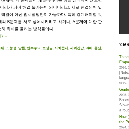
어리가 되어 해결 불가능이 되어버리고, 서로 연결되어 있
 해결이 아닌 임시땜방만이 가능하다. 특히 경계해야할 것
와 B문제를 서로 상쇄시키려고 하거나, A문제에 대한 판
순히 화제를 돌리는 방식들이다.
릭)
→
영문 
트워크
,
농성
,
담론
,
민주주의
,
보상금
,
사회문제
,
시위진압
,
야매
,
용산
,
Thing
Empat
2026. 0
[Note
langu
serve
Guide
2025. 0
Based
Slown
a rou
How (
the Pr
2024. 0