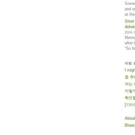
Some 
and o
at th
Short
debat
2024. 0
Memos
after
“So f
이런 
I mig
쫌 추
저는 
이렇게
확인할
[
기
타
About
Blue