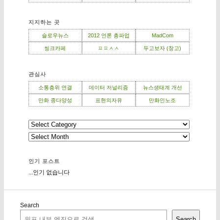
지지하는 곳
슬로우뉴스
2012 언론 총파업
MadCom
씽크카페
ㅍㅍㅅㅅ
두고보자 (창고)
관심사
소통층위 연결
데이터 저널리즘
뉴스생태계 개선
만화 종다양성
표현의자유
만화인노조
인기 포스트
...인기 없습니다
Search
Search