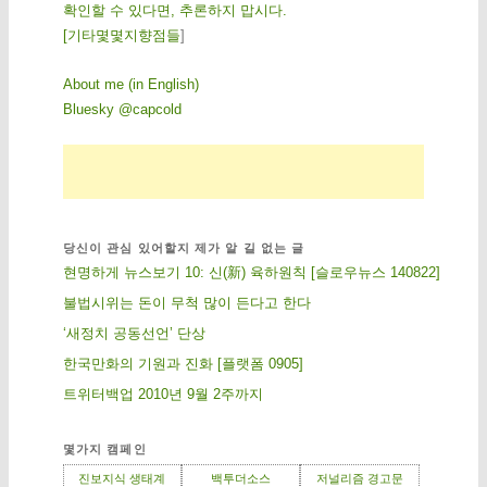
확인할 수 있다면, 추론하지 맙시다.
[
기
타
몇
몇
지
향
점
들
]
About me (in English)
Bluesky @capcold
당신이 관심 있어할지 제가 알 길 없는 글
현명하게 뉴스보기 10: 신(新) 육하원칙 [슬로우뉴스 140822]
불법시위는 돈이 무척 많이 든다고 한다
‘새정치 공동선언’ 단상
한국만화의 기원과 진화 [플랫폼 0905]
트위터백업 2010년 9월 2주까지
몇가지 캠페인
진보지식 생태계
백투더소스
저널리즘 경고문