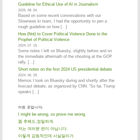
Guideline for Ethical Use of AI in Journalism
2025. 08. 04.
Based on some recent conversations with our
Slownews.kr team, I had the opportunity to pen a
rough guideline on how […]
How (Not) to Cover Political Violence Done to the
Prophet of Political Violence
2024. 07. 15.
Some notes I left on Bluesky, slightly before and on
the immediate aftermath of the shooting at the GOP
rally, […]
Short notes on the first 2024 US presidential debate
2024. 06. 28.
Memos I took on Bluesky during and shortly after the
livecast debate, as organized by CNN. “So far, Trump
speaks […]
이런 곳입니다.
I might be wrong, so prove me wrong.
쫌 추해도,정밀하게.
저는 여러분 편이 아닙니다.
이렇게 감동적인데 사실일리가.