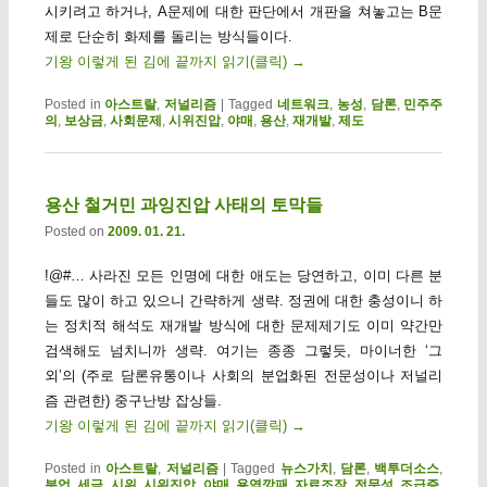
시키려고 하거나, A문제에 대한 판단에서 개판을 쳐놓고는 B문
제로 단순히 화제를 돌리는 방식들이다.
기왕 이렇게 된 김에 끝까지 읽기(클릭)
→
Posted in
아스트랄
,
저널리즘
|
Tagged
네트워크
,
농성
,
담론
,
민주주
의
,
보상금
,
사회문제
,
시위진압
,
야매
,
용산
,
재개발
,
제도
용산 철거민 과잉진압 사태의 토막들
Posted on
2009. 01. 21.
!@#… 사라진 모든 인명에 대한 애도는 당연하고, 이미 다른 분
들도 많이 하고 있으니 간략하게 생략. 정권에 대한 충성이니 하
는 정치적 해석도 재개발 방식에 대한 문제제기도 이미 약간만
검색해도 넘치니까 생략. 여기는 종종 그렇듯, 마이너한 ‘그
외’의 (주로 담론유통이나 사회의 분업화된 전문성이나 저널리
즘 관련한) 중구난방 잡상들.
기왕 이렇게 된 김에 끝까지 읽기(클릭)
→
Posted in
아스트랄
,
저널리즘
|
Tagged
뉴스가치
,
담론
,
백투더소스
,
분업
,
세금
,
시위
,
시위진압
,
야매
,
용역깡패
,
자료조작
,
전문성
,
조급증
,