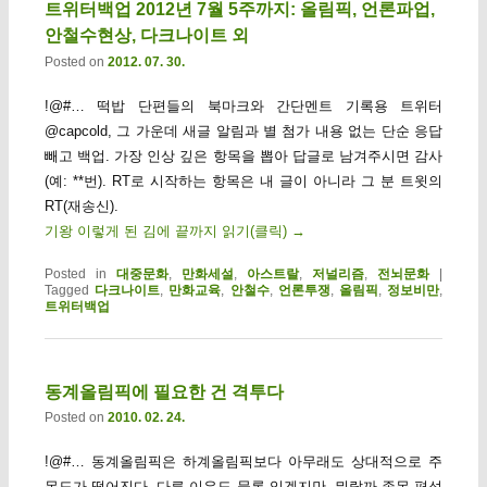
트위터백업 2012년 7월 5주까지: 올림픽, 언론파업,
안철수현상, 다크나이트 외
Posted on
2012. 07. 30.
!@#… 떡밥 단편들의 북마크와 간단멘트 기록용 트위터
@capcold, 그 가운데 새글 알림과 별 첨가 내용 없는 단순 응답
빼고 백업. 가장 인상 깊은 항목을 뽑아 답글로 남겨주시면 감사
(예: **번). RT로 시작하는 항목은 내 글이 아니라 그 분 트윗의
RT(재송신).
기왕 이렇게 된 김에 끝까지 읽기(클릭)
→
Posted in
대중문화
,
만화세설
,
아스트랄
,
저널리즘
,
전뇌문화
|
Tagged
다크나이트
,
만화교육
,
안철수
,
언론투쟁
,
올림픽
,
정보비만
,
트위터백업
동계올림픽에 필요한 건 격투다
Posted on
2010. 02. 24.
!@#… 동계올림픽은 하계올림픽보다 아무래도 상대적으로 주
목도가 떨어진다. 다른 이유도 물론 있겠지만, 뭐랄까 종목 편성