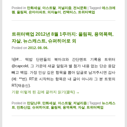
Posted in
만화세설
,
아스트랄
,
저널리즘
,
전뇌문화
|
Tagged
애스크에
펨
,
올림픽
,
은마아파트
,
의자놀이
,
컨택터스
,
트위터백업
트위터백업 2012년 8월 1주까지: 올림픽, 용역폭력,
자살, 뉴스캐스트, 슈퍼히어로 외
Posted on
2012. 08. 06.
!@#… 떡밥 단편들의 북마크와 간단멘트 기록용 트위터
@capcold, 그 가운데 새글 알림과 별 첨가 내용 없는 단순 응답
빼고 백업. 가장 인상 깊은 항목을 뽑아 답글로 남겨주시면 감사
(예: **번). RT로 시작하는 항목은 내 글이 아니라 그 분 트윗의
RT(재송신).
기왕 이렇게 된 김에 끝까지 읽기(클릭)
→
Posted in
만담난무
,
만화세설
,
아스트랄
,
저널리즘
|
Tagged
뉴스캐스
트
,
만화산업
,
슈퍼히어로
,
올림픽
,
용역폭력
,
자살
,
트위터백업