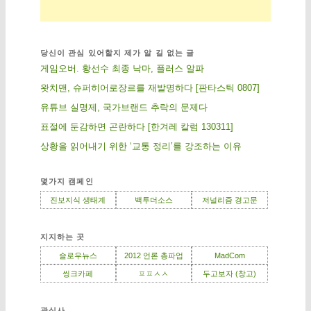
당신이 관심 있어할지 제가 알 길 없는 글
게임오버. 황선수 최종 낙마, 플러스 알파
왓치맨, 슈퍼히어로장르를 재발명하다 [판타스틱 0807]
유튜브 실명제, 국가브랜드 추락의 문제다
표절에 둔감하면 곤란하다 [한겨레 칼럼 130311]
상황을 읽어내기 위한 ‘교통 정리’를 강조하는 이유
몇가지 캠페인
진보지식 생태계
백투더소스
저널리즘 경고문
지지하는 곳
슬로우뉴스
2012 언론 총파업
MadCom
씽크카페
ㅍㅍㅅㅅ
두고보자 (창고)
관심사