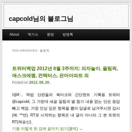
capcold님의 블로그님
Main menu
About
엑기스
몽땅
방명록
Skip to primary content
Skip to secondary content
TAG ARCHIVES:
올림픽
트위터백업 2012년 8월 3주까지: 의자놀이, 올림픽,
애스크에펨, 컨택터스, 은마아파트 외
Posted on
2012. 08. 20.
!@#… 떡밥 단편들의 북마크와 간단멘트 기록용 트위터
@capcold, 그 가운데 새글 알림과 별 첨가 내용 없는 단순 응답
빼고 백업. 가장 인상 깊은 항목을 뽑아 답글로 남겨주시면 감사
(예: **번). RT로 시작하는 항목은 내 글이 아니라 그 분 트윗의
RT(재송신).
기왕 이렇게 된 김에 끝까지 읽기(클릭)
→