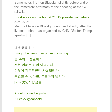
Some notes I left on Bluesky, slightly before and on
the immediate aftermath of the shooting at the GOP
rally, […]
Short notes on the first 2024 US presidential debate
2024. 06. 28.
Memos I took on Bluesky during and shortly after the
livecast debate, as organized by CNN. “So far, Trump
speaks […]
이런 곳입니다.
I might be wrong, so prove me wrong.
쫌 추해도,정밀하게.
저는 여러분 편이 아닙니다.
이렇게 감동적인데 사실일리가.
확인할 수 있다면, 추론하지 맙시다.
[
기
타
몇
몇
지
향
점
들
]
About me (in English)
Bluesky @capcold