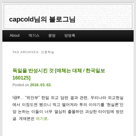
capcold님의 블로그님
Main menu
About
엑기스
몽땅
방명록
Skip to primary content
Skip to secondary content
TAG ARCHIVES:
인종학살
독일을 반성시킨 것 [매체는 대체 / 한국일보
160125]
Posted on
2016. 03. 02.
!@#… “위안부” 한일 외교 담판 결과 관련, 우리나라 외교현실
에서 이정도면 됐으니 먹고 떨어져라 투의 이야기를 ‘현실론’인
양 논하는 이들이 너무 열심히 출몰하던 괴상한 타이밍에 썼던
글. 게재본은
여기로
.