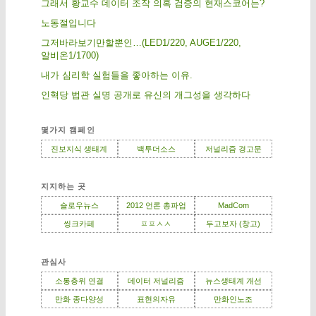
그래서 황교수 데이터 조작 의혹 검증의 현재스코어는?
노동절입니다
그저바라보기만할뿐인…(LED1/220, AUGE1/220,
알비온1/1700)
내가 심리학 실험들을 좋아하는 이유.
인혁당 법관 실명 공개로 유신의 개그성을 생각하다
몇가지 캠페인
진보지식 생태계
백투더소스
저널리즘 경고문
지지하는 곳
슬로우뉴스
2012 언론 총파업
MadCom
씽크카페
ㅍㅍㅅㅅ
두고보자 (창고)
관심사
소통층위 연결
데이터 저널리즘
뉴스생태계 개선
만화 종다양성
표현의자유
만화인노조