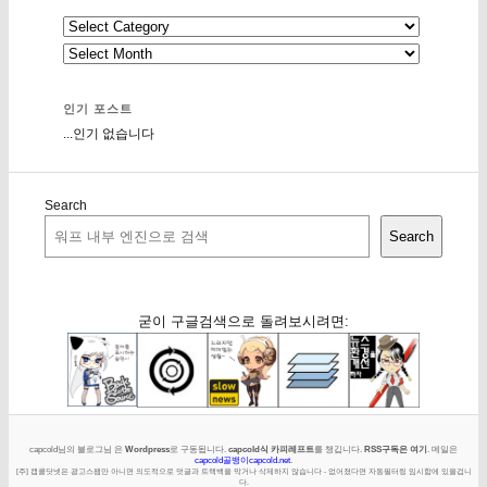
인기 포스트
...인기 없습니다
Search
Search
굳이 구글검색으로 돌려보시려면:
capcold님의 블로그님 은
Wordpress
로 구동됩니다.
capcold식 카피레프트
를 챙깁니다.
RSS구독은 여기
. 메일은
capcold골뱅이capcold.net
.
[주] 캡콜닷넷은 광고스팸만 아니면 의도적으로 덧글과 트랙백을 막거나 삭제하지 않습니다 - 없어졌다면 자동필터링 임시함에 있을겁니
다.