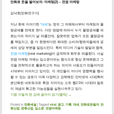
만화로 돈을 벌어보자: 마케팅(2) – 전염 마케팅
김낙호(만화연구가)
지난 회에 이야기한 ‘
대세
’는 정의 그 자체에서부터 마케팅의 물
량공세를 전제로 한다. 다만 방법에 따라서 누가 물량공세를 퍼
붓는가의 차이가 날 따름인데, 잘못하면 업체가 모든 물량공세
를 책임지고, 좀 더 현명하다면 최대한 소비자/향유자들에게 공
세의 상당 부분을 일임시킨다. 특히 미디어 기술의 발달과 함께,
전염 마케팅
(viral marketing)이 급격하게 화두로 떠올랐다. 사실
전염 마케팅 자체는 입소문이라는 형식으로 항상 존재해왔고 그
것을 전략적으로 활용하고자 하는 의지야 서동요가 만들어지던
시대부터 이어지고 있지만, 각 개인들이 미디어 영향력을 행사
할 수 있는 경로가 더욱 다양하고 강력해진 인터넷의 시대(특히
분산화된 네트워크로 특정 지어지는 소위 웹2.0의 시대)야 말로
이 개념의 확고한 가능성들을 실현시켜주고 있다.
기왕 이렇게 된 김에 끝까지 읽기(클릭)
→
Posted in
만화세설
|
Tagged
viral
,
광고
,
기획
,
대세
,
만화로돈벌자
,
만
화산업
,
문화산업
,
입소문
,
전염마케팅