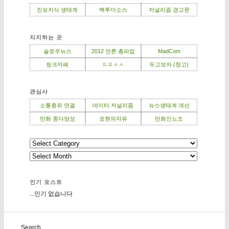
진보지식 생태계
백투더소스
저널리즘 경고문
지지하는 곳
슬로우뉴스
2012 언론 총파업
MadCom
씽크카페
ㅍㅍㅅㅅ
두고보자 (창고)
관심사
소통층위 연결
데이터 저널리즘
뉴스생태계 개선
만화 종다양성
표현의자유
만화인노조
인기 포스트
...인기 없습니다
Search