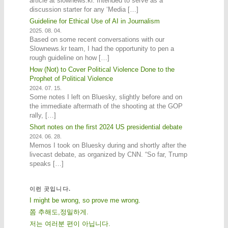
article at slownews.kr. Intended to serve as a
discussion starter for any ‘Media […]
Guideline for Ethical Use of AI in Journalism
2025. 08. 04.
Based on some recent conversations with our
Slownews.kr team, I had the opportunity to pen a
rough guideline on how […]
How (Not) to Cover Political Violence Done to the
Prophet of Political Violence
2024. 07. 15.
Some notes I left on Bluesky, slightly before and on
the immediate aftermath of the shooting at the GOP
rally, […]
Short notes on the first 2024 US presidential debate
2024. 06. 28.
Memos I took on Bluesky during and shortly after the
livecast debate, as organized by CNN. “So far, Trump
speaks […]
이런 곳입니다.
I might be wrong, so prove me wrong.
쫌 추해도,정밀하게.
저는 여러분 편이 아닙니다.