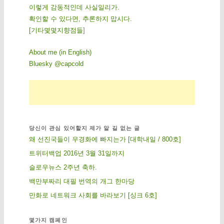
이렇게 감동적인데 사실일리가.
확인할 수 있다면, 추론하지 맙시다.
[
기
타
몇
몇
지
향
점
들
]
About me (in English)
Bluesky @capcold
당신이 관심 있어할지 제가 알 길 없는 글
왜 선진국들이 우경화에 빠지는가 [대학내일 / 800호]
트위터백업 2016년 3월 31일까지
슬로우뉴스 2주년 축하.
백만부짜리 대필 번역의 개그 한마당
만화로 네트워크 사회를 바라보기 [싱크 6호]
몇가지 캠페인