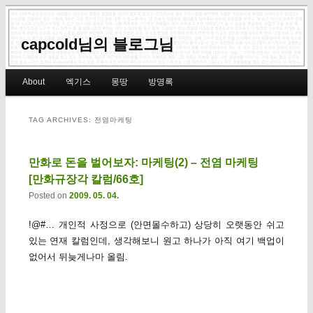
capcold님의 블로그님
Main menu
About
엑기스
몽땅
방명록
Skip to primary content
Skip to secondary content
TAG ARCHIVES:
전염마케팅
만화로 돈을 벌어보자: 마케팅(2) – 전염 마케팅
[만화규장각 칼럼/66호]
Posted on
2009. 05. 04.
!@#… 개인적 사정으로 (안면몰수하고) 상당히 오랫동안 쉬고
있는 연재 칼럼인데, 생각해보니 원고 하나가 아직 여기 백업이
없어서 뒤늦게나마 올림.