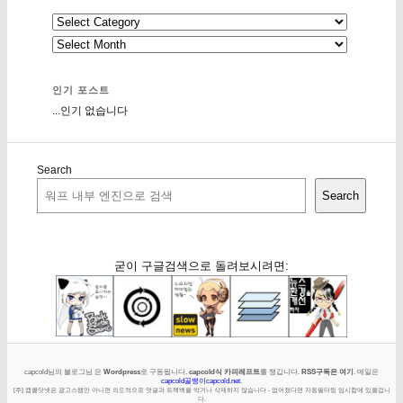
인기 포스트
...인기 없습니다
Search
Search
굳이 구글검색으로 돌려보시려면:
capcold님의 블로그님 은
Wordpress
로 구동됩니다.
capcold식 카피레프트
를 챙깁니다.
RSS구독은 여기
. 메일은
capcold골뱅이capcold.net
.
[주] 캡콜닷넷은 광고스팸만 아니면 의도적으로 덧글과 트랙백을 막거나 삭제하지 않습니다 - 없어졌다면 자동필터링 임시함에 있을겁니
다.