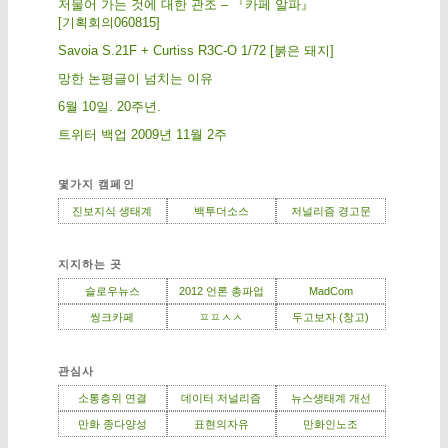
저물어 가는 것에 대한 관조 – 『카페 알파』
[기획회의060815]
Savoia S.21F + Curtiss R3C-O 1/72 [붉은 돼지]
망한 논평글이 넘치는 이유
6월 10일. 20주년.
트위터 백업 2009년 11월 2주
몇가지 캠페인
진보지식 생태계
백투더소스
저널리즘 경고문
지지하는 곳
슬로우뉴스
2012 언론 총파업
MadCom
씽크카페
ㅍㅍㅅㅅ
두고보자 (창고)
관심사
소통층위 연결
데이터 저널리즘
뉴스생태계 개선
만화 종다양성
표현의자유
만화인노조