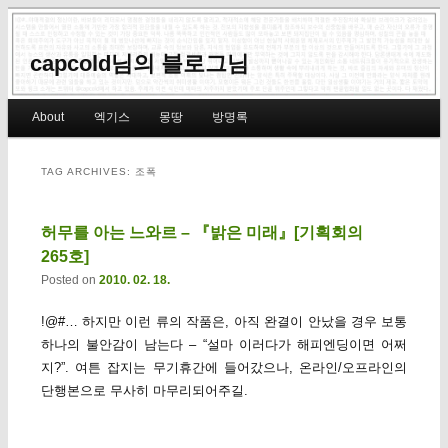
capcold님의 블로그님
Main menu
About
엑기스
몽땅
방명록
Skip to primary content
Skip to secondary content
TAG ARCHIVES:
조폭
허무를 아는 느와르 – 『밝은 미래』[기획회의
265호]
Posted on
2010. 02. 18.
!@#… 하지만 이런 류의 작품은, 아직 완결이 안났을 경우 보통
하나의 불안감이 남는다 – “설마 이러다가 해피엔딩이면 어쩌
지?”. 여튼 잡지는 무기휴간에 들어갔으나, 온라인/오프라인의
단행본으로 무사히 마무리되어주길.