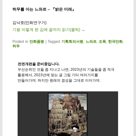
허무를 아는 느와르 – 『밝은 미래』
김낙호(만화연구가)
기왕 이렇게 된 김에 끝까지 읽기(클릭)
→
Posted in
만화품평
|
Tagged
기획회의서평
,
느와르
,
조폭
,
한국만화
,
허무
전면개편을 준비중입니다.
우선순위인 것들 좀 지나고 나면, 2023년의 기술들을 좀 적극
활용해서, 2023년에 맞는 글 그림 기타 여러가지를
만들어가며. 하지만 원래의 갬성을 그대로 이어가며.