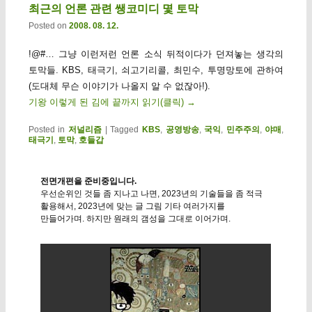
최근의 언론 관련 쌩코미디 몇 토막
Posted on
2008. 08. 12.
!@#… 그냥 이런저런 언론 소식 뒤적이다가 던져놓는 생각의
토막들. KBS, 태극기, 쇠고기리콜, 최민수, 투명망토에 관하여
(도대체 무슨 이야기가 나올지 알 수 없잖아!).
기왕 이렇게 된 김에 끝까지 읽기(클릭)
→
Posted in
저널리즘
|
Tagged
KBS
,
공영방송
,
국익
,
민주주의
,
야매
,
태극기
,
토막
,
호들갑
전면개편을 준비중입니다.
우선순위인 것들 좀 지나고 나면, 2023년의 기술들을 좀 적극
활용해서, 2023년에 맞는 글 그림 기타 여러가지를
만들어가며. 하지만 원래의 갬성을 그대로 이어가며.