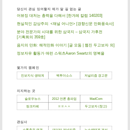
당신이 관심 있어할지 제가 알 길 없는 글
어뷰징 대처는 총력을 다해서 [한겨레 칼럼 140203]
현실적인 감상주의: <채널 어니언> [경향신문 만화풍속사]
분야 전문가의 시대를 위한 삼국지 – 삼국지 가후전
[기획회의 359호]
음지의 만화: 해적만화 이야기 [글 모둠 | 웹진 두고보자 외]
정보자유 활동가 애런 스워츠Aaron Swartz의 명복을
몇가지 캠페인
진보지식 생태계
백투더소스
저널리즘 경고문
지지하는 곳
슬로우뉴스
2012 언론 총파업
MadCom
씽크카페
ㅍㅍㅅㅅ
두고보자 (창고)
관심사
소통층위 연결
데이터 저널리즘
뉴스생태계 개선