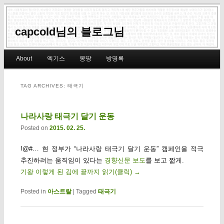
capcold님의 블로그님
Main menu
About
엑기스
몽땅
방명록
Skip to primary content
Skip to secondary content
TAG ARCHIVES:
태극기
나라사랑 태극기 달기 운동
Posted on
2015. 02. 25.
!@#… 현 정부가 “나라사랑 태극기 달기 운동” 캠페인을 적극
추진하려는 움직임이 있다는
경향신문 보도
를 보고 짧게.
기왕 이렇게 된 김에 끝까지 읽기(클릭)
→
Posted in
아스트랄
|
Tagged
태극기