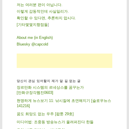
저는 여러분 편이 아닙니다.
이렇게 감동적인데 사실일리가.
확인할 수 있다면, 추론하지 맙시다.
[
기
타
몇
몇
지
향
점
들
]
About me (in English)
Bluesky @capcold
당신이 관심 있어할지 제가 알 길 없는 글
장르만화 시스템의 르네상스를 꿈꾸는가
[만화규장각웹진0603]
현명하게 뉴스보기 11: 낚시질에 초연해지기 [슬로우뉴스
141216]
꿈도 희망도 없는 우주 [팝툰 29호]
미디어법: 조중동 방송뉴스가 울려퍼진다 한들