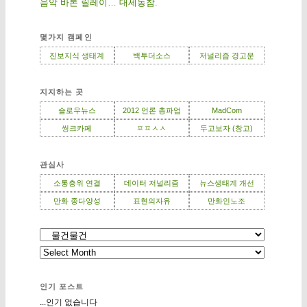
음악 바톤 릴레이… 대세동참.
몇가지 캠페인
진보지식 생태계
백투더소스
저널리즘 경고문
지지하는 곳
슬로우뉴스
2012 언론 총파업
MadCom
씽크카페
ㅍㅍㅅㅅ
두고보자 (창고)
관심사
소통층위 연결
데이터 저널리즘
뉴스생태계 개선
만화 종다양성
표현의자유
만화인노조
인기 포스트
...인기 없습니다