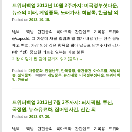
트위터백업 2013년 10월 2주까지: 미국정부셧다운,
뉴스의 미래, 게임중독, 노래가사, 회담록, 한글날 외
Posted on
2013. 10. 15.
!@#… 떡밥 단편들의 북마크와 간단멘트 기록용 트위터
@capcold, 그 가운데 새글 알림과 별 첨가 내용 없는 단순 응답
빼고 백업. 가장 인상 깊은 항목을 뽑아 답글로 남겨주시면 감사
(예: **번). 중요한 리트윗 일부는 따로 분류.
기왕 이렇게 된 김에 끝까지 읽기(클릭)
→
Posted in
대중문화
,
만담난무
,
만화품평
,
물건물건
,
아스트랄
,
저널리
즘
,
전뇌문화
|
Tagged
게임중독
,
뉴스대중
,
미국정부셧다운
,
트위터백
업
,
한글날
트위터백업 2013년 7월 3주까지: 퍼시픽림, 투신,
국정원, 뉴스유료화, 짐머맨사건, 신간 외
Posted on
2013. 07. 30.
!@#… 떡밥 단편들의 북마크와 간단멘트 기록용 트위터