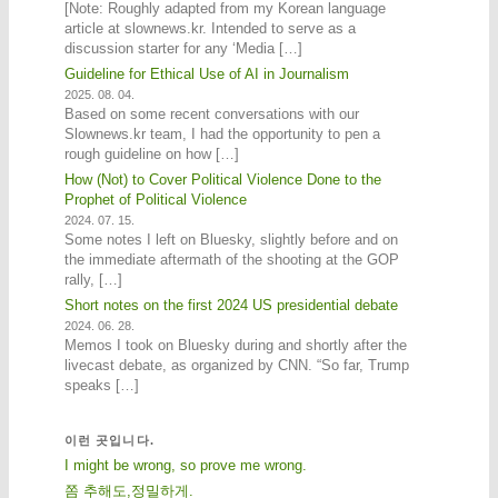
[Note: Roughly adapted from my Korean language
article at slownews.kr. Intended to serve as a
discussion starter for any ‘Media […]
Guideline for Ethical Use of AI in Journalism
2025. 08. 04.
Based on some recent conversations with our
Slownews.kr team, I had the opportunity to pen a
rough guideline on how […]
How (Not) to Cover Political Violence Done to the
Prophet of Political Violence
2024. 07. 15.
Some notes I left on Bluesky, slightly before and on
the immediate aftermath of the shooting at the GOP
rally, […]
Short notes on the first 2024 US presidential debate
2024. 06. 28.
Memos I took on Bluesky during and shortly after the
livecast debate, as organized by CNN. “So far, Trump
speaks […]
이런 곳입니다.
I might be wrong, so prove me wrong.
쫌 추해도,정밀하게.