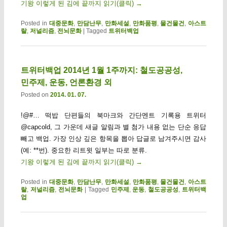
기왕 이렇게 된 김에 끝까지 읽기(클릭)
→
Posted in
대중문화
,
만담난무
,
만화세설
,
만화품평
,
물건물건
,
아스트
랄
,
저널리즘
,
전뇌문화
|
Tagged
트위터백업
트위터백업 2014년 1월 1주까지: 철도공공성,
민주제, 운동, 언론환경 외
Posted on
2014. 01. 07.
!@#… 떡밥 단편들의 북마크와 간단멘트 기록용 트위터
@capcold, 그 가운데 새글 알림과 별 첨가 내용 없는 단순 응답
빼고 백업. 가장 인상 깊은 항목을 뽑아 답글로 남겨주시면 감사
(예: **번). 중요한 리트윗 일부는 따로 분류.
기왕 이렇게 된 김에 끝까지 읽기(클릭)
→
Posted in
대중문화
,
만담난무
,
만화세설
,
만화품평
,
물건물건
,
아스트
랄
,
저널리즘
,
전뇌문화
|
Tagged
민주제
,
운동
,
철도공공성
,
트위터백
업