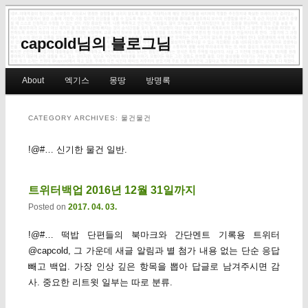
capcold님의 블로그님
Main menu
About
엑기스
몽땅
방명록
Skip to primary content
Skip to secondary content
CATEGORY ARCHIVES:
물건물건
!@#… 신기한 물건 일반.
트위터백업 2016년 12월 31일까지
Posted on
2017. 04. 03.
!@#… 떡밥 단편들의 북마크와 간단멘트 기록용 트위터
@capcold, 그 가운데 새글 알림과 별 첨가 내용 없는 단순 응답
빼고 백업. 가장 인상 깊은 항목을 뽑아 답글로 남겨주시면 감
사. 중요한 리트윗 일부는 따로 분류.