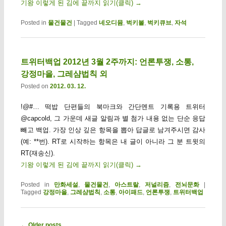
기왕 이렇게 된 김에 끝까지 읽기(클릭)
→
Posted in
물건물건
|
Tagged
네오디뮴
,
벅키볼
,
벅키큐브
,
자석
트위터백업 2012년 3월 2주까지: 언론투쟁, 소통,
강정마을, 그레샴법칙 외
Posted on
2012. 03. 12.
!@#… 떡밥 단편들의 북마크와 간단멘트 기록용 트위터
@capcold, 그 가운데 새글 알림과 별 첨가 내용 없는 단순 응답
빼고 백업. 가장 인상 깊은 항목을 뽑아 답글로 남겨주시면 감사
(예: **번). RT로 시작하는 항목은 내 글이 아니라 그 분 트윗의
RT(재송신).
기왕 이렇게 된 김에 끝까지 읽기(클릭)
→
Posted in
만화세설
,
물건물건
,
아스트랄
,
저널리즘
,
전뇌문화
|
Tagged
강정마을
,
그레샴법칙
,
소통
,
아이패드
,
언론투쟁
,
트위터백업
Post navigation
←
Older posts