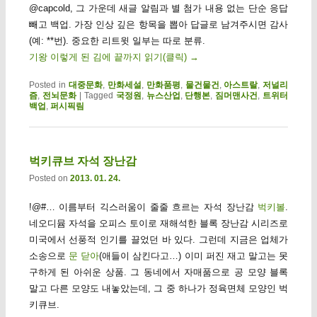
@capcold, 그 가운데 새글 알림과 별 첨가 내용 없는 단순 응답
빼고 백업. 가장 인상 깊은 항목을 뽑아 답글로 남겨주시면 감사
(예: **번). 중요한 리트윗 일부는 따로 분류.
기왕 이렇게 된 김에 끝까지 읽기(클릭)
→
Posted in
대중문화
,
만화세설
,
만화품평
,
물건물건
,
아스트랄
,
저널리
즘
,
전뇌문화
|
Tagged
국정원
,
뉴스산업
,
단행본
,
짐머맨사건
,
트위터
백업
,
퍼시픽림
벅키큐브 자석 장난감
Posted on
2013. 01. 24.
!@#… 이름부터 긱스러움이 줄줄 흐르는 자석 장난감
벅키볼
.
네오디뮴 자석을 오피스 토이로 재해석한 블록 장난감 시리즈로
미국에서 선풍적 인기를 끌었던 바 있다. 그런데 지금은 업체가
소송으로
문 닫아
(애들이 삼킨다고…) 이미 퍼진 재고 말고는 못
구하게 된 아쉬운 상품. 그 동네에서 자매품으로 공 모양 블록
말고 다른 모양도 내놓았는데, 그 중 하나가 정육면체 모양인 벅
키큐브.