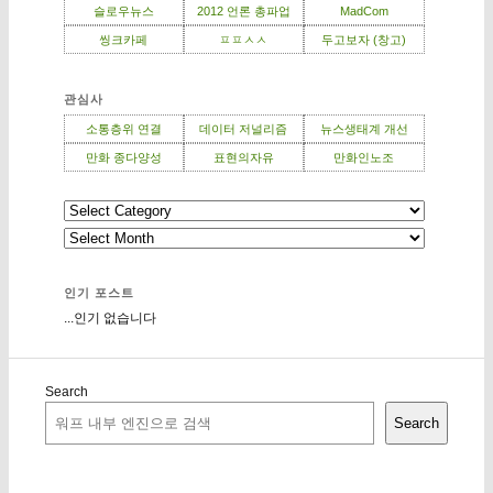
슬로우뉴스
2012 언론 총파업
MadCom
씽크카페
ㅍㅍㅅㅅ
두고보자 (창고)
관심사
소통층위 연결
데이터 저널리즘
뉴스생태계 개선
만화 종다양성
표현의자유
만화인노조
인기 포스트
...인기 없습니다
Search
Search