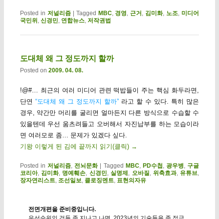
Posted in
저널리즘
|
Tagged
MBC
,
경영
,
근거
,
김미화
,
노조
,
미디어
국민위
,
신경민
,
연합뉴스
,
저작권법
도대체 왜 그 정도까지 할까
Posted on
2009. 04. 08.
!@#… 최근의 여러 미디어 관련 떡밥들이 주는 핵심 화두라면,
단연
“도대체 왜 그 정도까지 할까”
라고 할 수 있다. 특히 많은
경우, 약간만 머리를 굴리면 얼마든지 다른 방식으로 수습할 수
있을텐데 우선 움츠려들고 오버해서 자진납부를 하는 모습이라
면 여러모로 좀… 문제가 있겠다 싶다.
기왕 이렇게 된 김에 끝까지 읽기(클릭)
→
Posted in
저널리즘
,
전뇌문화
|
Tagged
MBC
,
PD수첩
,
광우병
,
구글
코리아
,
김미화
,
명예훼손
,
신경민
,
실명제
,
오바질
,
위축효과
,
유튜브
,
장자연리스트
,
조선일보
,
클로징멘트
,
표현의자유
전면개편을 준비중입니다.
우선순위인 것들 좀 지나고 나면, 2023년의 기술들을 좀 적극