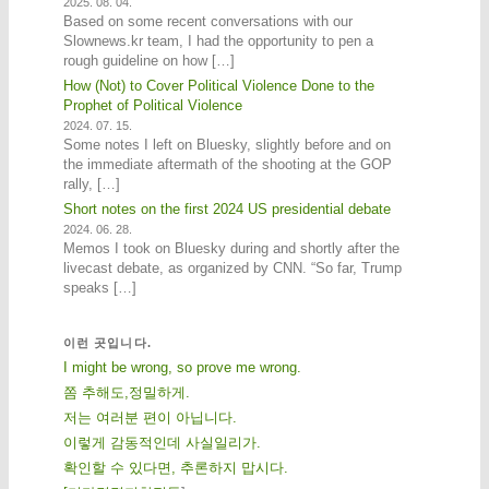
2025. 08. 04.
Based on some recent conversations with our
Slownews.kr team, I had the opportunity to pen a
rough guideline on how […]
How (Not) to Cover Political Violence Done to the
Prophet of Political Violence
2024. 07. 15.
Some notes I left on Bluesky, slightly before and on
the immediate aftermath of the shooting at the GOP
rally, […]
Short notes on the first 2024 US presidential debate
2024. 06. 28.
Memos I took on Bluesky during and shortly after the
livecast debate, as organized by CNN. “So far, Trump
speaks […]
이런 곳입니다.
I might be wrong, so prove me wrong.
쫌 추해도,정밀하게.
저는 여러분 편이 아닙니다.
이렇게 감동적인데 사실일리가.
확인할 수 있다면, 추론하지 맙시다.