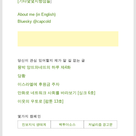
[
기
타
몇
몇
지
향
점
들
]
About me (in English)
Bluesky @capcold
당신이 관심 있어할지 제가 알 길 없는 글
뮹박 앙뜨와네뜨의 하루 제4화
당황
이스라엘에 후원금 주자
만화로 네트워크 사회를 바라보기 [싱크 6호]
이웃의 우토로 [팝툰 13호]
몇가지 캠페인
진보지식 생태계
백투더소스
저널리즘 경고문