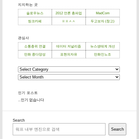
지지하는 곳
슬로우뉴스
2012 언론 총파업
MadCom
씽크카페
ㅍㅍㅅㅅ
두고보자 (창고)
관심사
소통층위 연결
데이터 저널리즘
뉴스생태계 개선
만화 종다양성
표현의자유
만화인노조
인기 포스트
...인기 없습니다
Search
Search