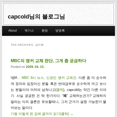
capcold님의 블로그님
Main menu
About
엑기스
몽땅
방명록
Skip to primary content
Skip to secondary content
TAG ARCHIVES:
김미화
MBC의 앵커 교체 판단, 그게 좀 궁금하다
Posted on
2009. 04. 15.
!@#…
MBC 9시 뉴스, 신경민 앵커 교체건
. 다른 좀 더 순수하
게 정의파 입장이신 분들 혹은 반대급부로 순수하게 까고 보시
는 분들이야 어차피 넘쳐나고(
클릭
), capcold는 약간 다른 이야
기. 사실 궁금한 건 딱 한가지다. “
왜
” 교체하는건가? 교체하지
말라는 식의 결론은 유보할테니, 그저 근거가 설명 가능한가 물
어보는 말이다.
기왕 이렇게 된 김에 끝까지 읽기(클릭)
→