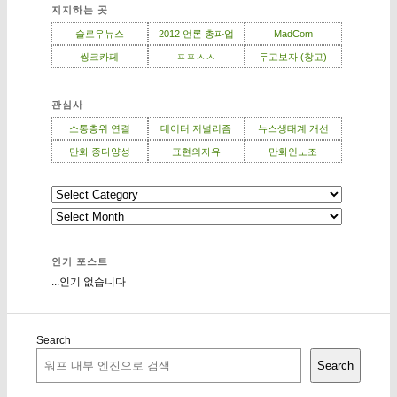
지지하는 곳
슬로우뉴스
2012 언론 총파업
MadCom
씽크카페
ㅍㅍㅅㅅ
두고보자 (창고)
관심사
소통층위 연결
데이터 저널리즘
뉴스생태계 개선
만화 종다양성
표현의자유
만화인노조
인기 포스트
...인기 없습니다
Search
Search