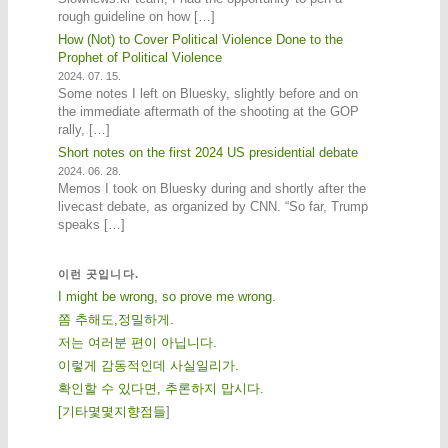
rough guideline on how […]
How (Not) to Cover Political Violence Done to the
Prophet of Political Violence
2024. 07. 15.
Some notes I left on Bluesky, slightly before and on
the immediate aftermath of the shooting at the GOP
rally, […]
Short notes on the first 2024 US presidential debate
2024. 06. 28.
Memos I took on Bluesky during and shortly after the
livecast debate, as organized by CNN. “So far, Trump
speaks […]
이런 곳입니다.
I might be wrong, so prove me wrong.
쫌 추해도,정밀하게.
저는 여러분 편이 아닙니다.
이렇게 감동적인데 사실일리가.
확인할 수 있다면, 추론하지 맙시다.
[
기
타
몇
몇
지
향
점
들
]