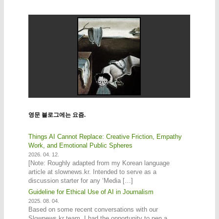
영문 블로그에는 요즘.
Things AI Cannot Replace: Creative Friction, Empathy
Work, and Emotional Public Spheres
2026. 04. 12.
[Note: Roughly adapted from my Korean language
article at slownews.kr. Intended to serve as a
discussion starter for any ‘Media […]
Guideline for Ethical Use of AI in Journalism
2025. 08. 04.
Based on some recent conversations with our
Slownews.kr team, I had the opportunity to pen a