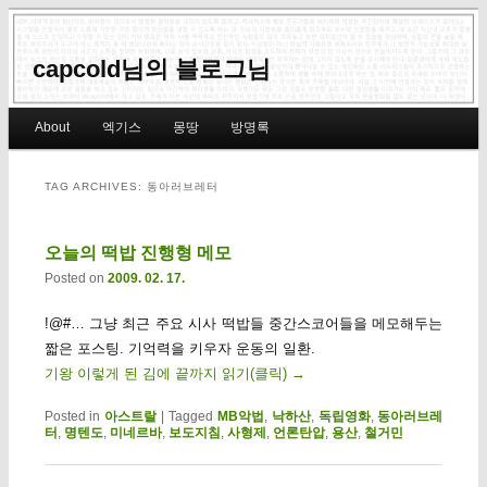
capcold님의 블로그님
Main menu
About
엑기스
몽땅
방명록
Skip to primary content
Skip to secondary content
TAG ARCHIVES:
동아러브레터
오늘의 떡밥 진행형 메모
Posted on
2009. 02. 17.
!@#… 그냥 최근 주요 시사 떡밥들 중간스코어들을 메모해두는
짧은 포스팅. 기억력을 키우자 운동의 일환.
기왕 이렇게 된 김에 끝까지 읽기(클릭)
→
Posted in
아스트랄
|
Tagged
MB악법
,
낙하산
,
독립영화
,
동아러브레
터
,
명텐도
,
미네르바
,
보도지침
,
사형제
,
언론탄압
,
용산
,
철거민