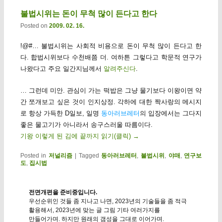
불법시위는 돈이 무척 많이 든다고 한다
Posted on
2009. 02. 16.
!@#… 불법시위는 사회적 비용으로 돈이 무척 많이 든다고 한
다. 합법시위보다 수천배쯤 더. 여하튼 그렇다고 학문적 연구가
나왔다고 주요 일간지님께서
알려주신다
.
… 그런데 미안. 관심이 가는 떡밥은 그냥 물기보다 이왕이면 약
간 쪼개보고 싶은 것이 인지상정. 각하에 대한 짝사랑의 메시지
로 항상 가득한 D일보, 일명
동아러브레터
의 입장에서는 그다지
좋은 물고기가 아니라서 송구스러울 따름이다.
기왕 이렇게 된 김에 끝까지 읽기(클릭)
→
Posted in
저널리즘
|
Tagged
동아러브레터
,
불법시위
,
야매
,
연구보
도
,
집시법
전면개편을 준비중입니다.
우선순위인 것들 좀 지나고 나면, 2023년의 기술들을 좀 적극
활용해서, 2023년에 맞는 글 그림 기타 여러가지를
만들어가며. 하지만 원래의 갬성을 그대로 이어가며.