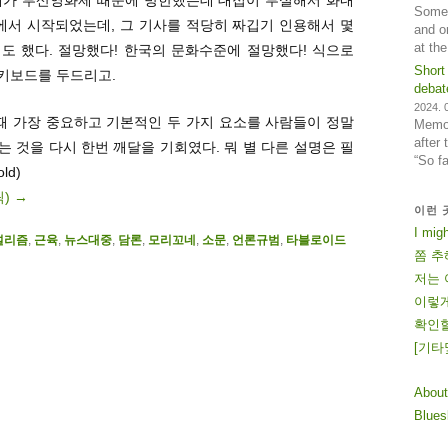
Some 
에서 시작되었는데, 그 기사를 적당히 짜깁기 인용해서 몇
and o
at th
도 했다. 절망했다! 한국의 문화수준에 절망했다! 식으로
Short
키보드를 두드리고.
debat
2024. 0
읽을 때 가장 중요하고 기본적인 두 가지 요소를 사람들이 정말
Memos
after
 것을 다시 한번 깨달을 기회였다. 뭐 별 다른 설명은 필
“So f
ld)
릭)
→
이런 
I mig
널리즘
,
근육
,
뉴스대중
,
담론
,
모리꼬네
,
소문
,
언론규범
,
타블로이드
쫌 추
저는 
이렇게
확인할
[
기
타
About
Blue