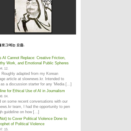
블로그에는 요즘.
s AI Cannot Replace: Creative Friction,
hy Work, and Emotional Public Spheres
4. 12.
: Roughly adapted from my Korean
age article at slownews.kr. Intended to
 as a discussion starter for any ‘Media […]
line for Ethical Use of AI in Journalism
8. 04.
 on some recent conversations with our
ews.kr team, I had the opportunity to pen
gh guideline on how […]
Not) to Cover Political Violence Done to
ophet of Political Violence
7. 15.