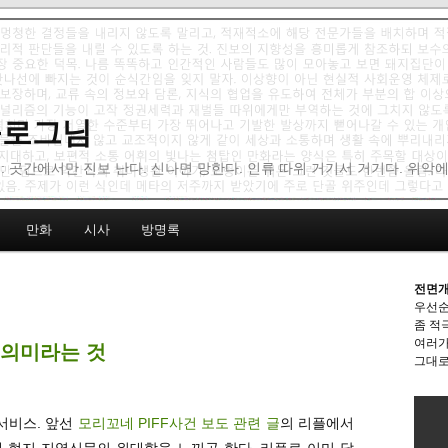
 블로그님
: 곳간에서만 진보 난다. 신나면 망한다. 인류 따위 거기서 거기다. 위악
만화
시사
방명록
전면개
우선순
좀 적
여러가
 의미라는 것
그대로
서비스. 앞선
모리꼬네 PIFF사건 보도 관련 글
의 리플에서
 때 현지 지역신문의 위대함을 느끼곤 한다. 리플로 이미 달