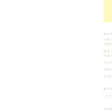
당신이
야매 
제쳤
달빛 
버금 0
이스라
새해
트위터
몇가지
진보
지지하