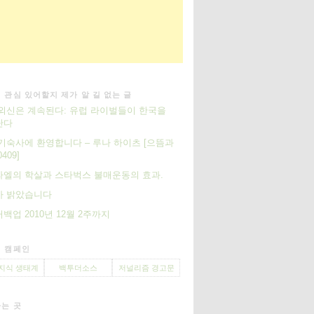
 관심 있어할지 제가 알 길 없는 글
외신은 계속된다: 유럽 라이벌들이 한국을
단다
기숙사에 환영합니다 – 루나 하이츠 [으뜸과
409]
엘의 학살과 스타벅스 불매운동의 효과.
가 밝았습니다
백업 2010년 12월 2주까지
 캠페인
지식 생태계
백투더소스
저널리즘 경고문
는 곳