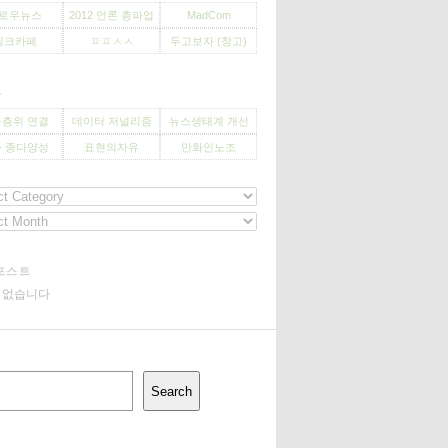
로우뉴스
2012 언론 총파업
MadCom
씽크카페
ㅍㅍㅅㅅ
두고보자 (창고)
사
층위 연결
데이터 저널리즘
뉴스생태계 개선
 종다양성
표현의자유
만화인노조
포스트
기 없습니다
Search