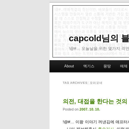
capcold님의
!@#… 오늘날을 위한 몇가지 격언
Main menu
About
엑기스
몽땅
매체
Skip to primary content
Skip to secondary content
TAG ARCHIVES:
모리꼬네
의전, 대접을 한다는 것의
Posted on
2007. 10. 10.
!@#… 이왕 이야기 꺼낸김에 애프터
…님이 제보해주신
후속기사
. 이럴