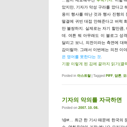
았지만, 기자가 악성 구라를 깠다고 
옹이 행사를 떠난 것과 행사 진행의 
떨결에 귀빈 대접 안해준다고 버럭 화
만 불쌍하지. 실제로는 자기 할만큼,
데. 여튼 뭐 아무래도 이 블로그 
달리고 보니, 의전이라는 측면에 대해
감이랄까. 그래서 이번에는 의전 이야
은 영어를 못한다는 것
.
기왕 이렇게 된 김에 끝까지 읽기(클
Posted in
아스트랄
|
Tagged
PIFF
,
담론
,
모
기자의 악의를 자극하면
Posted on
2007. 10. 08.
!@#… 최근 한 기사 때문에 한국의
슨, 영화음악의 거장 엔니오 모리꼬