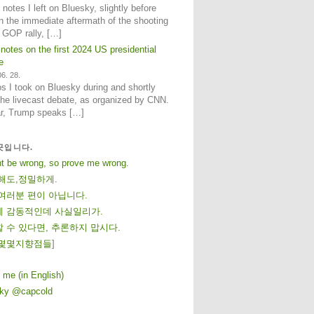
notes I left on Bluesky, slightly before
n the immediate aftermath of the shooting
e GOP rally, […]
 notes on the first 2024 US presidential
e
6. 28.
 I took on Bluesky during and shortly
 the livecast debate, as organized by CNN.
ar, Trump speaks […]
곳입니다.
ht be wrong, so prove me wrong.
해도,정밀하게.
여러분 편이 아닙니다.
 감동적인데 사실일리가.
 수 있다면, 추론하지 맙시다.
몇
몇
지
향
점
들
]
 me (in English)
sky @capcold