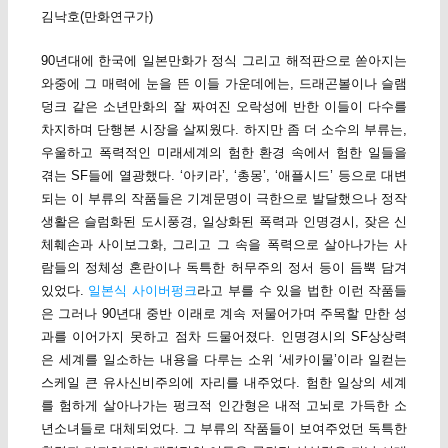
김낙호(만화연구가)
90년대에 한국에 일본만화가 정식 그리고 해적판으로 쏟아지는
와중에 그 매력에 눈을 뜬 이들 가운데에는, 드래곤볼이나 슬램
덩크 같은 소년만화의 잘 짜여진 오락성에 반한 이들이 다수를
차지하며 단행본 시장을 살찌웠다. 하지만 좀 더 소수의 부류는,
우울하고 폭력적인 미래세계의 험한 환경 속에서 험한 일들을
겪는 SF들에 열광했다. ‘아키라’, ‘총몽’, ‘애플시드’ 등으로 대변
되는 이 부류의 작품들은 기계문명이 극한으로 발달했으나 정작
생활은 슬럼화된 도시풍경, 일상화된 폭력과 인명경시, 잦은 신
체훼손과 사이보그화, 그리고 그 속을 폭력으로 살아나가는 사
람들의 정체성 혼란이나 독특한 허무주의 정서 등이 듬뿍 담겨
있었다.
일본식 사이버펑크
라고 부를 수 있을 법한 이런 작품들
은 그러나 90년대 중반 이래로 계속 저물어가며 주목할 만한 성
과를 이어가지 못하고 점차 드물어졌다. 인명경시의 SF상상력
은 세계를 일소하는 내용을 다루는 소위 ‘세카이물’이라 일컫는
스케일 큰 유사신비주의에 자리를 내주었다. 험한 일상의 세계
를 험하게 살아나가는 펑크적 인간형은 내적 고뇌로 가득한 소
년소녀들로 대체되었다. 그 부류의 작품들이 보여주었던 독특한