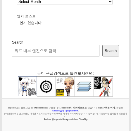
인기 포스트
...인기 없습니다
Search
Search
굳이 구글검색으로 돌려보시려면:
capcold님의 블로그님 은
Wordpress
로 구동됩니다.
capcold식 카피레프트
를 챙깁니다.
RSS구독은 여기
. 메일은
capcold골뱅이capcold.net
.
[주] 캡콜닷넷은 광고스팸만 아니면 의도적으로 덧글과 트랙백을 막거나 삭제하지 않습니다 - 없어졌다면 자동필터링 임시함에 있을겁니
다.
Follow @capcold.bsky.social on BlueSky