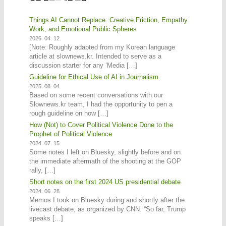
Things AI Cannot Replace: Creative Friction, Empathy
Work, and Emotional Public Spheres
2026. 04. 12.
[Note: Roughly adapted from my Korean language
article at slownews.kr. Intended to serve as a
discussion starter for any ‘Media […]
Guideline for Ethical Use of AI in Journalism
2025. 08. 04.
Based on some recent conversations with our
Slownews.kr team, I had the opportunity to pen a
rough guideline on how […]
How (Not) to Cover Political Violence Done to the
Prophet of Political Violence
2024. 07. 15.
Some notes I left on Bluesky, slightly before and on
the immediate aftermath of the shooting at the GOP
rally, […]
Short notes on the first 2024 US presidential debate
2024. 06. 28.
Memos I took on Bluesky during and shortly after the
livecast debate, as organized by CNN. “So far, Trump
speaks […]