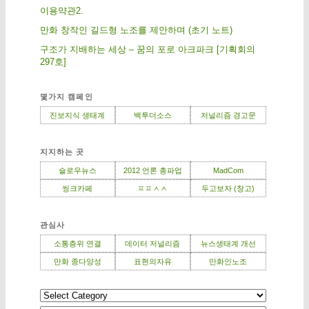
이용약관2.
만화 창작인 길드형 노조를 제안하며 (초기 노트)
구조가 지배하는 세상 – 꿈의 포로 아크파크 [기획회의
297호]
몇가지 캠페인
진보지식 생태계
백투더소스
저널리즘 경고문
지지하는 곳
슬로우뉴스
2012 언론 총파업
MadCom
씽크카페
ㅍㅍㅅㅅ
두고보자 (창고)
관심사
소통층위 연결
데이터 저널리즘
뉴스생태계 개선
만화 종다양성
표현의자유
만화인노조