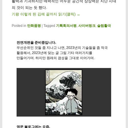
활력과 기괴하지만 매력적인 어두운 공간적 상상력은 지난 시대
의 것이 되는 듯 했다.
기왕 이렇게 된 김에 끝까지 읽기(클릭)
→
Posted in
만화품평
|
Tagged
기획회의서평
,
사이버펑크
,
슬럼활극
전면개편을 준비중입니다.
우선순위인 것들 좀 지나고 나면, 2023년의 기술들을 좀 적극
활용해서, 2023년에 맞는 글 그림 기타 여러가지를
만들어가며. 하지만 원래의 갬성을 그대로 이어가며.
영문 블로그에는 요즘.