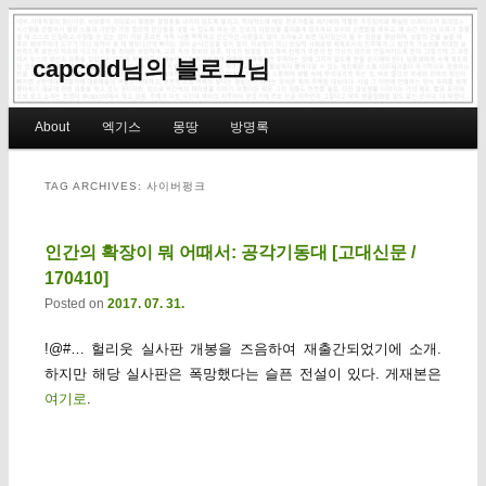
capcold님의 블로그님
Main menu
About
엑기스
몽땅
방명록
Skip to primary content
Skip to secondary content
TAG ARCHIVES:
사이버펑크
인간의 확장이 뭐 어때서: 공각기동대 [고대신문 /
170410]
Posted on
2017. 07. 31.
!@#… 헐리웃 실사판 개봉을 즈음하여 재출간되었기에 소개.
하지만 해당 실사판은 폭망했다는 슬픈 전설이 있다. 게재본은
여기로
.