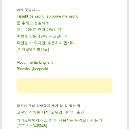
이런 곳입니다.
I might be wrong, so prove me wrong.
쫌 추해도,정밀하게.
저는 여러분 편이 아닙니다.
이렇게 감동적인데 사실일리가.
확인할 수 있다면, 추론하지 맙시다.
[
기
타
몇
몇
지
향
점
들
]
About me (in English)
Bluesky @capcold
당신이 관심 있어할지 제가 알 길 없는 글
고우영 작가론 서적 ‘고우영 이야기’ 출간
카카오페이지와 그 한계, 사용자는 무엇을 바라는가
[ㅍㅍㅅㅅ/130516]