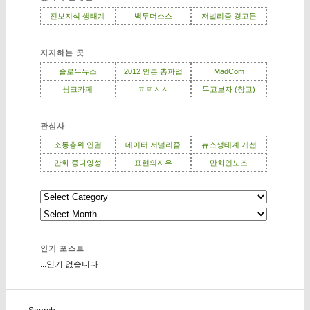
진보지식 생태계
백투더소스
저널리즘 경고문
지지하는 곳
슬로우뉴스
2012 언론 총파업
MadCom
씽크카페
ㅍㅍㅅㅅ
두고보자 (창고)
관심사
소통층위 연결
데이터 저널리즘
뉴스생태계 개선
만화 종다양성
표현의자유
만화인노조
인기 포스트
...인기 없습니다