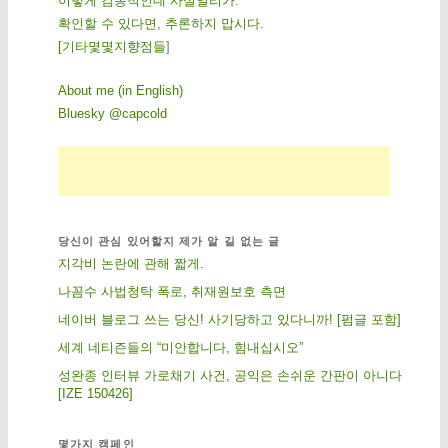
이렇게 감동적인데 사실일리가.
확인할 수 있다면, 추론하지 맙시다.
[
기
타
몇
몇
지
향
점
들
]
About me (in English)
Bluesky @capcold
당신이 관심 있어할지 제가 알 길 없는 글
지각비 논란에 관해 짧게.
나꼼수 사법청탁 폭로, 취재원보호 측면
네이버 블로그 쓰는 당신! 사기당하고 있다니까! [펌글 포함]
세계 네티즌들의 “미안합니다, 힘내십시오”
성완종 인터뷰 가로채기 사건, 공익은 손쉬운 간판이 아니다
[IZE 150426]
몇가지 캠페인