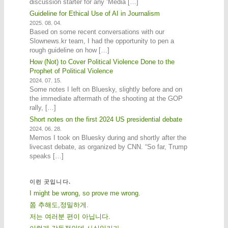
discussion starter for any ‘Media […]
Guideline for Ethical Use of AI in Journalism
2025. 08. 04.
Based on some recent conversations with our
Slownews.kr team, I had the opportunity to pen a
rough guideline on how […]
How (Not) to Cover Political Violence Done to the
Prophet of Political Violence
2024. 07. 15.
Some notes I left on Bluesky, slightly before and on
the immediate aftermath of the shooting at the GOP
rally, […]
Short notes on the first 2024 US presidential debate
2024. 06. 28.
Memos I took on Bluesky during and shortly after the
livecast debate, as organized by CNN. “So far, Trump
speaks […]
이런 곳입니다.
I might be wrong, so prove me wrong.
쫌 추해도,정밀하게.
저는 여러분 편이 아닙니다.