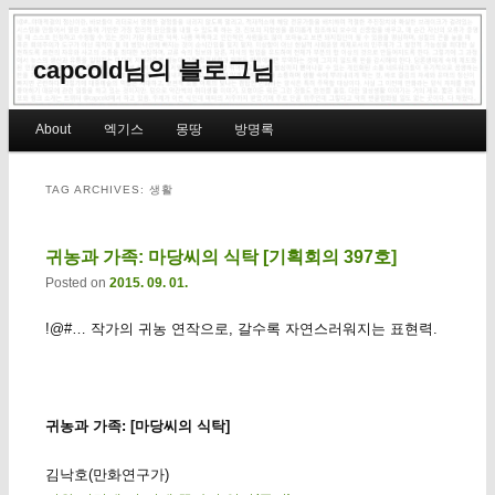
capcold님의 블로그님
Main menu
About
엑기스
몽땅
방명록
Skip to primary content
Skip to secondary content
TAG ARCHIVES:
생활
귀농과 가족: 마당씨의 식탁 [기획회의 397호]
Posted on
2015. 09. 01.
!@#… 작가의 귀농 연작으로, 갈수록 자연스러워지는 표현력.
귀농과 가족: [마당씨의 식탁]
김낙호(만화연구가)