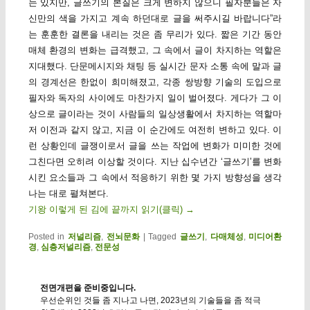
는 있지만, 글쓰기의 본질은 크게 변하지 않으니 필자분들은 자
신만의 색을 가지고 계속 하던대로 글을 써주시길 바랍니다”라
는 훈훈한 결론을 내리는 것은 좀 무리가 있다. 짧은 기간 동안
매체 환경의 변화는 급격했고, 그 속에서 글이 차지하는 역할은
지대했다. 단문메시지와 채팅 등 실시간 문자 소통 속에 말과 글
의 경계선은 한없이 희미해졌고, 각종 쌍방향 기술의 도입으로
필자와 독자의 사이에도 마찬가지 일이 벌어졌다. 게다가 그 이
상으로 글이라는 것이 사람들의 일상생활에서 차지하는 역할마
저 이전과 같지 않고, 지금 이 순간에도 여전히 변하고 있다. 이
런 상황인데 글쟁이로서 글을 쓰는 작업에 변화가 미미한 것에
그친다면 오히려 이상할 것이다. 지난 십수년간 ‘글쓰기’를 변화
시킨 요소들과 그 속에서 적응하기 위한 몇 가지 방향성을 생각
나는 대로 펼쳐본다.
기왕 이렇게 된 김에 끝까지 읽기(클릭)
→
Posted in
저널리즘
,
전뇌문화
|
Tagged
글쓰기
,
다매체성
,
미디어환
경
,
심층저널리즘
,
전문성
전면개편을 준비중입니다.
우선순위인 것들 좀 지나고 나면, 2023년의 기술들을 좀 적극