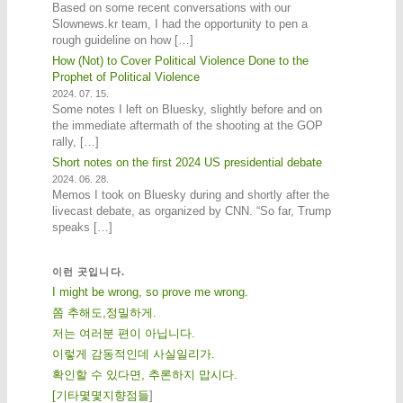
Based on some recent conversations with our
Slownews.kr team, I had the opportunity to pen a
rough guideline on how […]
How (Not) to Cover Political Violence Done to the
Prophet of Political Violence
2024. 07. 15.
Some notes I left on Bluesky, slightly before and on
the immediate aftermath of the shooting at the GOP
rally, […]
Short notes on the first 2024 US presidential debate
2024. 06. 28.
Memos I took on Bluesky during and shortly after the
livecast debate, as organized by CNN. “So far, Trump
speaks […]
이런 곳입니다.
I might be wrong, so prove me wrong.
쫌 추해도,정밀하게.
저는 여러분 편이 아닙니다.
이렇게 감동적인데 사실일리가.
확인할 수 있다면, 추론하지 맙시다.
[
기
타
몇
몇
지
향
점
들
]