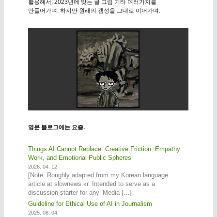
활용해서, 2023년에 맞는 글 그림 기타 여러가지를
만들어가며. 하지만 원래의 갬성을 그대로 이어가며.
영문 블로그에는 요즘.
Things AI Cannot Replace: Creative Friction, Empathy
Work, and Emotional Public Spheres
2026. 04. 12.
[Note: Roughly adapted from my Korean language
article at slownews.kr. Intended to serve as a
discussion starter for any ‘Media […]
Guideline for Ethical Use of AI in Journalism
2025. 08. 04.