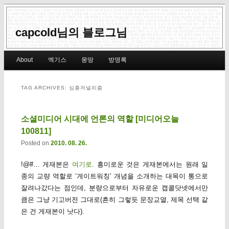
capcold님의 블로그님
Main menu
About
엑기스
몽땅
방명록
Skip to primary content
Skip to secondary content
TAG ARCHIVES:
심층저널리즘
소셜미디어 시대에 언론의 역할 [미디어오늘
100811]
Posted on
2010. 08. 26.
!@#… 게재본은
여기로
. 흥미로운 것은 게재본에서는 원래 일
종의 교량 역할로 ‘게이트워칭’ 개념을 소개하는 대목이 통으로
잘려나갔다는 점인데, 분량으로부터 자유로운 캡콜닷넷에서만
큼은 그냥 기고버전 그대로(흔히 그렇듯 문장교열, 제목 선택 같
은 건 게재본이 낫다).