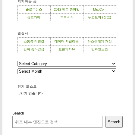
지지하는 곳
슬로우뉴스
2012 언론 총파업
MadCom
씽크카페
ㅍㅍㅅㅅ
두고보자 (창고)
관심사
소통층위 연결
데이터 저널리즘
뉴스생태계 개선
만화 종다양성
표현의자유
만화인노조
인기 포스트
...인기 없습니다
Search
Search