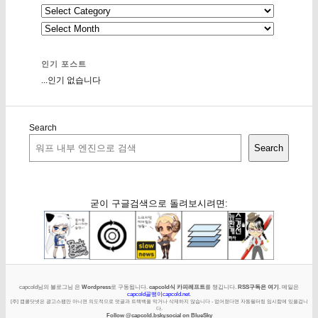
인기 포스트
...인기 없습니다
Search
Search
굳이 구글검색으로 돌려보시려면:
capcold님의 블로그님 은
Wordpress
로 구동됩니다.
capcold식 카피레프트
를 챙깁니다.
RSS구독은 여기
. 메일은
capcold골뱅이capcold.net
.
[주] 캡콜닷넷은 광고스팸만 아니면 의도적으로 덧글과 트랙백을 막거나 삭제하지 않습니다 - 없어졌다면 자동필터링 임시함에 있을겁니
다.
Follow @capcold.bsky.social on BlueSky