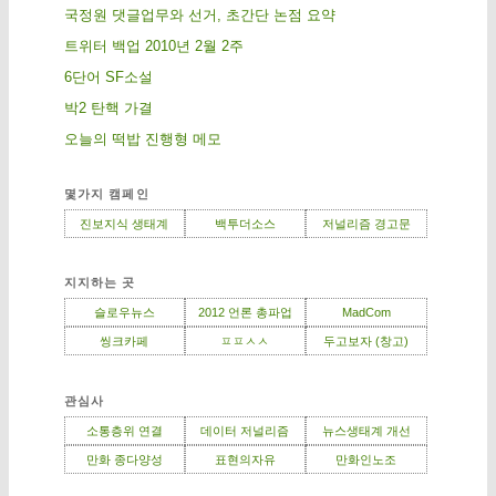
국정원 댓글업무와 선거, 초간단 논점 요약
트위터 백업 2010년 2월 2주
6단어 SF소설
박2 탄핵 가결
오늘의 떡밥 진행형 메모
몇가지 캠페인
진보지식 생태계
백투더소스
저널리즘 경고문
지지하는 곳
슬로우뉴스
2012 언론 총파업
MadCom
씽크카페
ㅍㅍㅅㅅ
두고보자 (창고)
관심사
소통층위 연결
데이터 저널리즘
뉴스생태계 개선
만화 종다양성
표현의자유
만화인노조