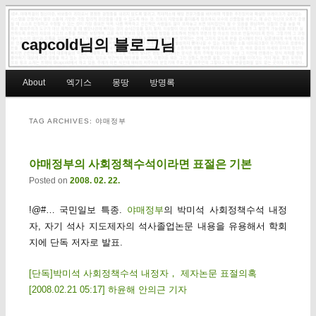
capcold님의 블로그님
Main menu
About
엑기스
몽땅
방명록
Skip to primary content
Skip to secondary content
TAG ARCHIVES:
야매정부
야매정부의 사회정책수석이라면 표절은 기본
Posted on
2008. 02. 22.
!@#… 국민일보 특종.
야매정부
의 박미석 사회정책수석 내정
자, 자기 석사 지도제자의 석사졸업논문 내용을 유용해서 학회
지에 단독 저자로 발표.
[단독]박미석 사회정책수석 내정자， 제자논문 표절의혹
[2008.02.21 05:17] 하윤해 안의근 기자