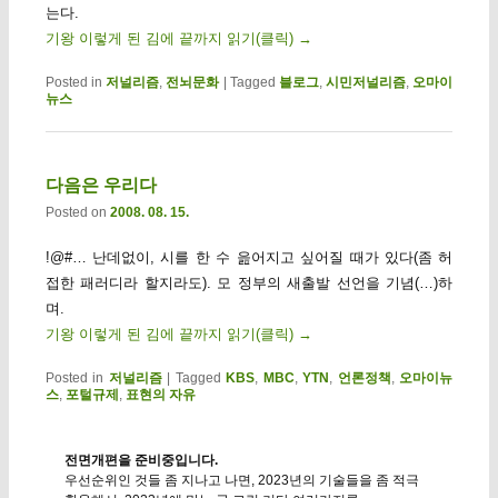
는다.
기왕 이렇게 된 김에 끝까지 읽기(클릭)
→
Posted in
저널리즘
,
전뇌문화
|
Tagged
블로그
,
시민저널리즘
,
오마이
뉴스
다음은 우리다
Posted on
2008. 08. 15.
!@#… 난데없이, 시를 한 수 읊어지고 싶어질 때가 있다(좀 허
접한 패러디라 할지라도). 모 정부의 새출발 선언을 기념(…)하
며.
기왕 이렇게 된 김에 끝까지 읽기(클릭)
→
Posted in
저널리즘
|
Tagged
KBS
,
MBC
,
YTN
,
언론정책
,
오마이뉴
스
,
포털규제
,
표현의 자유
전면개편을 준비중입니다.
우선순위인 것들 좀 지나고 나면, 2023년의 기술들을 좀 적극