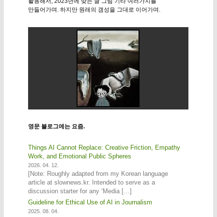
활용해서, 2023년에 맞는 글 그림 기타 여러가지를
만들어가며. 하지만 원래의 갬성을 그대로 이어가며.
영문 블로그에는 요즘.
Things AI Cannot Replace: Creative Friction, Empathy
Work, and Emotional Public Spheres
2026. 04. 12.
[Note: Roughly adapted from my Korean language
article at slownews.kr. Intended to serve as a
discussion starter for any ‘Media […]
Guideline for Ethical Use of AI in Journalism
2025. 08. 04.