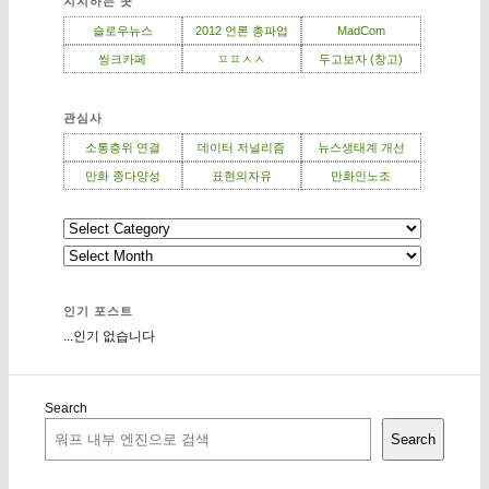
지지하는 곳
슬로우뉴스
2012 언론 총파업
MadCom
씽크카페
ㅍㅍㅅㅅ
두고보자 (창고)
관심사
소통층위 연결
데이터 저널리즘
뉴스생태계 개선
만화 종다양성
표현의자유
만화인노조
인기 포스트
...인기 없습니다
Search
Search