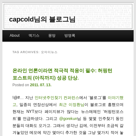
capcold님의 블로그님
Main menu
About
엑기스
몽땅
방명록
Skip to primary content
Skip to secondary content
TAG ARCHIVES:
오마이뉴스
온라인 언론이라면 적극적 적응이 필수: 허핑턴
포스트의 (아직까지) 성공 단상.
Posted on
2011. 07. 13.
!@#… 지난
인터넷주인찾기 컨퍼런스
에서 ‘블로그’를
이야기했
고
, 일종의 연장선상에서
최근 이정환님
이 블로그로 흥했으며
현재는 NYT보다 페이지뷰가 많다는 뉴스매체인 ‘허핑턴포스
트’를 언급하셨다. 그리고
@gorekun
님 등 몇몇 인주찾기 동인
분들의 대화도 오가고. 그래서 생각난 김에, 이전부터 조금씩 갈
겨놓았던 메모에 약간 몇마디 추가한 것을 그냥 몇가지 적어 놓