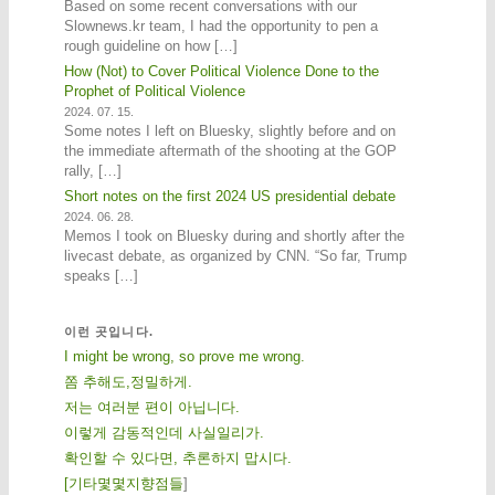
Based on some recent conversations with our
Slownews.kr team, I had the opportunity to pen a
rough guideline on how […]
How (Not) to Cover Political Violence Done to the
Prophet of Political Violence
2024. 07. 15.
Some notes I left on Bluesky, slightly before and on
the immediate aftermath of the shooting at the GOP
rally, […]
Short notes on the first 2024 US presidential debate
2024. 06. 28.
Memos I took on Bluesky during and shortly after the
livecast debate, as organized by CNN. “So far, Trump
speaks […]
이런 곳입니다.
I might be wrong, so prove me wrong.
쫌 추해도,정밀하게.
저는 여러분 편이 아닙니다.
이렇게 감동적인데 사실일리가.
확인할 수 있다면, 추론하지 맙시다.
[
기
타
몇
몇
지
향
점
들
]