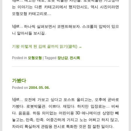
!@#… 예고한 대로, 로봇 박물관 사진들. 로봇박물관 가고싶다
는 이야기는 다른 카테고리에서 했지만서도, 역시 사진이라면
모형모형 카테고리로…
!@#… 하나씩 살펴보면서 코멘트해보자. 스크롤의 압박이 있으
니 알아서들 보시길.
기왕 이렇게 된 김에 끝까지 읽기(클릭)
→
Posted in
모형모형
|
Tagged
장난감
,
전시회
가봤다
Posted on
2004. 05. 06.
!@#… 오전에 가보고 싶다고 포스트 올리고는, 오후에 곧바로
가봤다. 로봇박물관. 이쁘다. 재밌다. 하지만 입장료는… 비싸
다. 음음음. 하등 의미없는 어린이용 3D 애니메이션 상영만 빼
놓고는, 만족, 만족. 어중간하게 가지고 노는 어쩌고 하지 않고,
차라리 확실하게 관람용 전시로 특화한 것은 참 잘한 일이다.