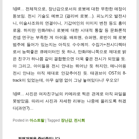
!@#… 전체적으로, 장난감으로서의 로봇에 대한 무한한 애정이
돋보임. 전시 기술도 예쁘고 (걸리버 로봇…). 피노키오 발전사
니, 미술사조와의 연결이니, 기갑여인의 이미지 변천 등도 흥미
로움. 하지만 만화/애니 로봇에 대한 시대적 통찰 등 문화론적
컨셉 연구는 부족한 게 아쉬움. 배트맨, 슈퍼맨, 로빈이 왜 로봇
범주에 들어가 있는지는 아직도 수수께끼. 수집가+전시디렉터
로서 능력좋은 큐레이터인 듯 하나, 만화/애니쪽으로 제대로 밝
은 친구가 하나쯤 같이 결합했으면 더욱 좋은 전시가 되었을 듯.
아 그리고, 아이들용 전시 안내는 뛰어난 듯 하지만, 매니아용
전시 안내는 아직 제대로 안갖추어진 듯. 태권브이 OST의 8-
track이 있었는데, 아무 설명 없이 그냥 놓여있다니! 우오오!
!@#… 사진은 여자친구님의 카메라로 찍은 관계로 아직 파일을
못받았음. 따라서 사진과 자세한 리뷰는 나중에 올리도록 하겠
다(과연?)…
Posted in
아스트랄
|
Tagged
장난감
,
전시회
전면개편을 준비중입니다.