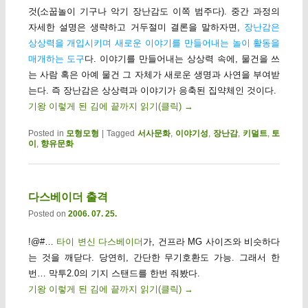
것(소꿉놀이 기구나 악기 장난감도 이쪽 범주다). 중간 과정의
자세한 설명은 생략하고 거두절미 결론을 말하자면,
장난감은
상상력을 개입시키며 새로운 이야기를 만들어내는 놀이 활동을
매개하는 도구
다. 이야기를 만들어내는 상상력 속에, 물건을 쓰
는 사람 혹은 아예 물건 그 자체가 새로운 생명과 사연을 부여받
는다. 즉 장난감은 상상력과 이야기가 응축된 집약체인 것이다.
기왕 이렇게 된 김에 끝까지 읽기(클릭)
→
Posted in
모형모형
|
Tagged
서사문화
,
이야기성
,
장난감
,
키덜트
,
토
이
,
향유문화
다스베이더 출격
Posted on
2006. 07. 25.
!@#…
타이 변신 다스베이더
가, 건프라 MG 사이즈와 비슷하다
는 것을 깨닫다. 당연히, 간단한 무기호환도 가능. 그래서 한
번… 막투2.0의 기지 스탠드를 한번 줘봤다.
기왕 이렇게 된 김에 끝까지 읽기(클릭)
→