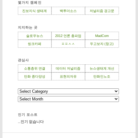
몇가지 캠페인
진보지식 생태계
백투더소스
저널리즘 경고문
지지하는 곳
슬로우뉴스
2012 언론 총파업
MadCom
씽크카페
ㅍㅍㅅㅅ
두고보자 (창고)
관심사
소통층위 연결
데이터 저널리즘
뉴스생태계 개선
만화 종다양성
표현의자유
만화인노조
인기 포스트
...인기 없습니다