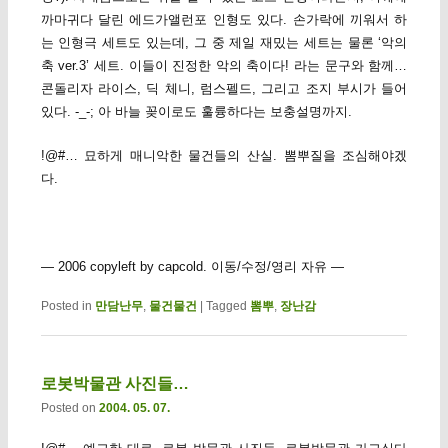
까마귀다 달린 에드가앨런포 인형도 있다. 손가락에 끼워서 하
는 인형극 세트도 있는데, 그 중 제일 재밌는 세트는 물론 ‘악의
축 ver.3’ 세트. 이들이 진정한 악의 축이다! 라는 문구와 함께…
콘돌리자 라이스, 딕 체니, 럼스펠드, 그리고 조지 부시가 들어
있다. -_-; 아 바늘 꽂이로도 훌륭하다는 보충설명까지.
!@#… 묘하게 매니악한 물건들의 산실. 뽐뿌질을 조심해야겠
다.
— 2006 copyleft by capcold. 이동/수정/영리 자유 —
Posted in
만담난무
,
물건물건
|
Tagged
뽐뿌
,
장난감
로봇박물관 사진들…
Posted on
2004. 05. 07.