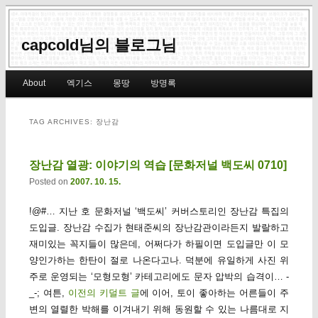
capcold님의 블로그님
Main menu
About
엑기스
몽땅
방명록
Skip to primary content
Skip to secondary content
TAG ARCHIVES:
장난감
장난감 열광: 이야기의 역습 [문화저널 백도씨 0710]
Posted on
2007. 10. 15.
!@#… 지난 호 문화저널 ‘백도씨’ 커버스토리인 장난감 특집의
도입글. 장난감 수집가 현태준씨의 장난감관이라든지 발랄하고
재미있는 꼭지들이 많은데, 어쩌다가 하필이면 도입글만 이 모
양인가하는 한탄이 절로 나온다고나. 덕분에 유일하게 사진 위
주로 운영되는 ‘모형모형’ 카테고리에도 문자 압박의 습격이… -
_-; 여튼,
이전의 키덜트 글
에 이어, 토이 좋아하는 어른들이 주
변의 열렬한 박해를 이겨내기 위해 동원할 수 있는 나름대로 지