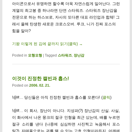
아이콘으로서 유명하면 할수록 더욱 자연스럽게 일어난다. 그런
계열의 최고봉 중 하나라면 단연 스타워즈. 스타워즈 장난감을
전문으로 하는 하스브로, 자사의 또다른 대표 라인업과 합체! 그
래서 올해 탄생한 새로운 크로스오버. 루크, 니가 진짜 포스의
힘을 알아?
기왕 이렇게 된 김에 끝까지 읽기(클릭)
→
Posted in
모형모형
|
Tagged
스타워즈
,
장난감
이것이 진정한 캘빈과 홉스!
Posted on
2006. 02. 21.
!@#… 당신들은 아직 진정한 캘빈과 홉스를 모른다! (
클릭
)
!@#… 이 회사, 장난이 아니다. 지성파(?) 장난감의 산실. 사실,
이 화사에서 나온 뭉크의 절규 인형을 최근 샀는데, 배를 누르면
절규 소리를 낸다 (나중에 심심하면 사진찍고 녹음해서 포스
팅?). 자매품으로는 귀를 뗄 수 있는 고흐 인형이라든지, 어깨에