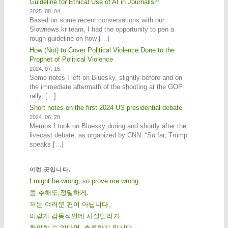
Guideline for Ethical Use of AI in Journalism
2025. 08. 04.
Based on some recent conversations with our
Slownews.kr team, I had the opportunity to pen a
rough guideline on how […]
How (Not) to Cover Political Violence Done to the
Prophet of Political Violence
2024. 07. 15.
Some notes I left on Bluesky, slightly before and on
the immediate aftermath of the shooting at the GOP
rally, […]
Short notes on the first 2024 US presidential debate
2024. 06. 28.
Memos I took on Bluesky during and shortly after the
livecast debate, as organized by CNN. “So far, Trump
speaks […]
이런 곳입니다.
I might be wrong, so prove me wrong.
쫌 추해도,정밀하게.
저는 여러분 편이 아닙니다.
이렇게 감동적인데 사실일리가.
확인할 수 있다면, 추론하지 맙시다.