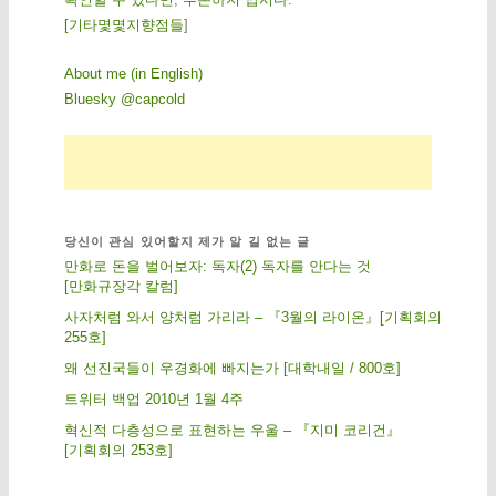
[
기
타
몇
몇
지
향
점
들
]
About me (in English)
Bluesky @capcold
당신이 관심 있어할지 제가 알 길 없는 글
만화로 돈을 벌어보자: 독자(2) 독자를 안다는 것
[만화규장각 칼럼]
사자처럼 와서 양처럼 가리라 – 『3월의 라이온』[기획회의
255호]
왜 선진국들이 우경화에 빠지는가 [대학내일 / 800호]
트위터 백업 2010년 1월 4주
혁신적 다층성으로 표현하는 우울 – 『지미 코리건』
[기획회의 253호]