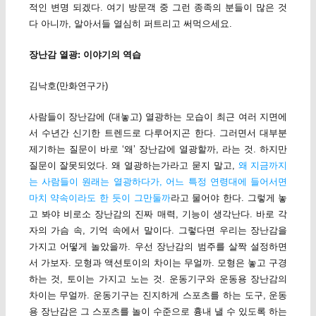
적인 변명 되겠다. 여기 방문객 중 그런 종족의 분들이 많은 것
다 아니까, 알아서들 열심히 퍼트리고 써먹으세요.
장난감 열광: 이야기의 역습
김낙호(만화연구가)
사람들이 장난감에 (대놓고) 열광하는 모습이 최근 여러 지면에
서 수년간 신기한 트렌드로 다루어지곤 한다. 그러면서 대부분
제기하는 질문이 바로 ‘왜’ 장난감에 열광할까, 라는 것. 하지만
질문이 잘못되었다. 왜 열광하는가라고 묻지 말고,
왜 지금까지
는 사람들이 원래는 열광하다가, 어느 특정 연령대에 들어서면
마치 약속이라도 한 듯이 그만둘까
라고 물어야 한다. 그렇게 놓
고 봐야 비로소 장난감의 진짜 매력, 기능이 생각난다. 바로 각
자의 가슴 속, 기억 속에서 말이다. 그렇다면 우리는 장난감을
가지고 어떻게 놀았을까. 우선 장난감의 범주를 살짝 설정하면
서 가보자. 모형과 액션토이의 차이는 무얼까. 모형은 놓고 구경
하는 것, 토이는 가지고 노는 것. 운동기구와 운동용 장난감의
차이는 무얼까. 운동기구는 진지하게 스포츠를 하는 도구, 운동
용 장난감은 그 스포츠를 놀이 수준으로 흉내 낼 수 있도록 하는