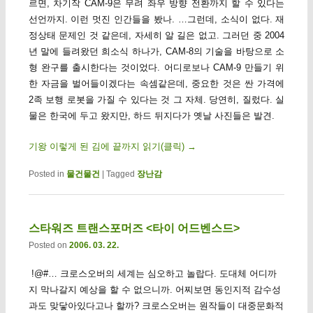
르면, 차기작 CAM-9은 무려 좌우 방향 전환까지 할 수 있다는
선언까지. 이런 멋진 인간들을 봤나. …그런데, 소식이 없다. 재
정상태 문제인 것 같은데, 자세히 알 길은 없고. 그러던 중 2004
년 말에 들려왔던 희소식 하나가, CAM-8의 기술을 바탕으로 소
형 완구를 출시한다는 것이었다. 어디로보나 CAM-9 만들기 위
한 자금을 벌어들이겠다는 속셈같은데, 중요한 것은 싼 가격에
2족 보행 로봇을 가질 수 있다는 것 그 자체. 당연히, 질렀다. 실
물은 한국에 두고 왔지만, 하드 뒤지다가 옛날 사진들은 발견.
기왕 이렇게 된 김에 끝까지 읽기(클릭)
→
Posted in
물건물건
|
Tagged
장난감
스타워즈 트랜스포머즈 <타이 어드벤스드>
Posted on
2006. 03. 22.
!@#… 크로스오버의 세계는 심오하고 놀랍다. 도대체 어디까
지 막나갈지 예상을 할 수 없으니까. 어찌보면 동인지적 감수성
과도 맞닿아있다고나 할까? 크로스오버는 원작들이 대중문화적