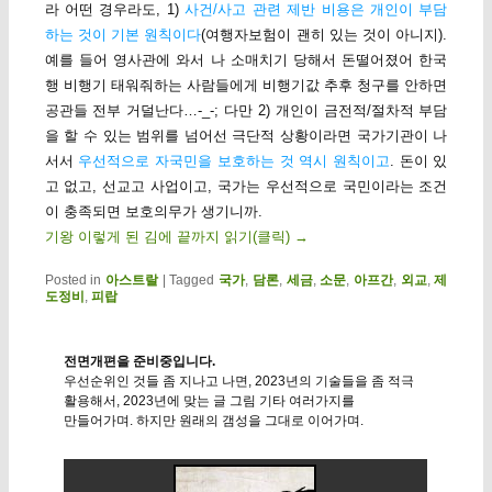
라 어떤 경우라도, 1)
사건/사고 관련 제반 비용은 개인이 부담
하는 것이 기본 원칙이다
(여행자보험이 괜히 있는 것이 아니지).
예를 들어 영사관에 와서 나 소매치기 당해서 돈떨어졌어 한국
행 비행기 태워줘하는 사람들에게 비행기값 추후 청구를 안하면
공관들 전부 거덜난다…-_-; 다만 2) 개인이 금전적/절차적 부담
을 할 수 있는 범위를 넘어선 극단적 상황이라면 국가기관이 나
서서
우선적으로 자국민을 보호하는 것 역시 원칙이고
. 돈이 있
고 없고, 선교고 사업이고, 국가는 우선적으로 국민이라는 조건
이 충족되면 보호의무가 생기니까.
기왕 이렇게 된 김에 끝까지 읽기(클릭)
→
Posted in
아스트랄
|
Tagged
국가
,
담론
,
세금
,
소문
,
아프간
,
외교
,
제
도정비
,
피랍
전면개편을 준비중입니다.
우선순위인 것들 좀 지나고 나면, 2023년의 기술들을 좀 적극
활용해서, 2023년에 맞는 글 그림 기타 여러가지를
만들어가며. 하지만 원래의 갬성을 그대로 이어가며.