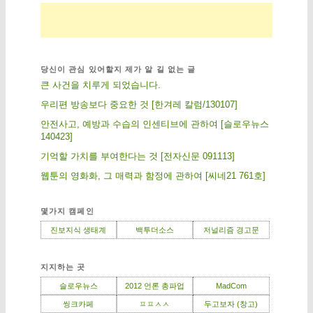
당신이 관심 있어할지 제가 알 길 없는 글
큰 사건을 치루게 되었습니다.
우리편 방송보다 중요한 것 [한겨레 칼럼/130107]
안전사고, 예방과 수습의 인센티브에 관하여 [슬로우뉴스
140423]
기억할 가치를 부여한다는 것 [전자신문 091113]
웹툰의 영화화, 그 매력과 함정에 관하여 [씨네21 761호]
몇가지 캠페인
진보지식 생태계
백투더소스
저널리즘 경고문
지지하는 곳
슬로우뉴스
2012 언론 총파업
MadCom
씽크카페
ㅍㅍㅅㅅ
두고보자 (창고)