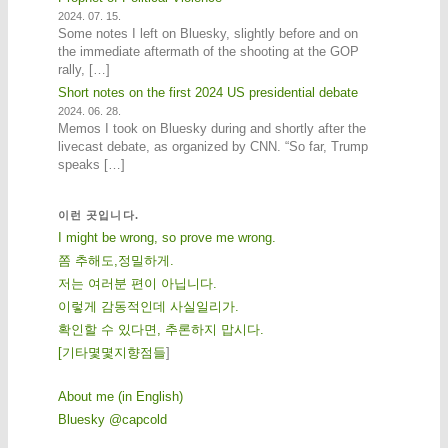
2024. 07. 15.
Some notes I left on Bluesky, slightly before and on
the immediate aftermath of the shooting at the GOP
rally, […]
Short notes on the first 2024 US presidential debate
2024. 06. 28.
Memos I took on Bluesky during and shortly after the
livecast debate, as organized by CNN. “So far, Trump
speaks […]
이런 곳입니다.
I might be wrong, so prove me wrong.
쫌 추해도,정밀하게.
저는 여러분 편이 아닙니다.
이렇게 감동적인데 사실일리가.
확인할 수 있다면, 추론하지 맙시다.
[
기
타
몇
몇
지
향
점
들
]
About me (in English)
Bluesky @capcold