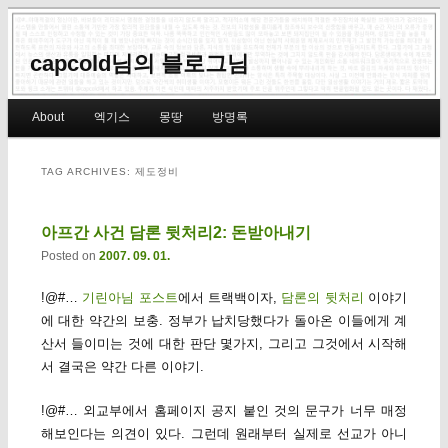
capcold님의 블로그님
Main menu
About
엑기스
몽땅
방명록
Skip to primary content
Skip to secondary content
TAG ARCHIVES:
제도정비
아프간 사건 담론 뒷처리2: 돈받아내기
Posted on
2007. 09. 01.
!@#…
기린아님 포스트
에서 트랙백이자,
담론의 뒷처리
이야기
에 대한 약간의 보충. 정부가 납치당했다가 돌아온 이들에게 계
산서 들이미는 것에 대한 판단 몇가지, 그리고 그것에서 시작해
서 결국은 약간 다른 이야기.
!@#… 외교부에서 홈페이지 공지 붙인 것의 문구가 너무 매정
해보인다는 의견이 있다. 그런데 원래부터 실제로 선교가 아니