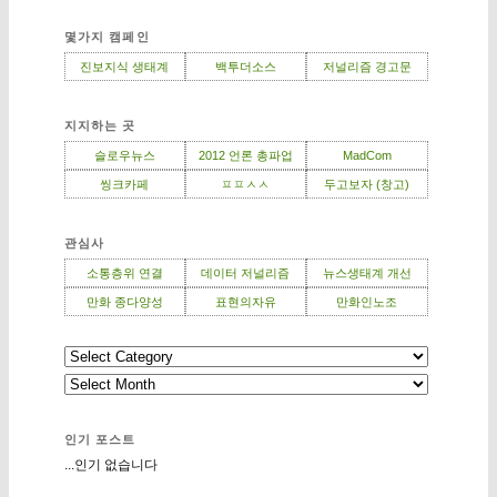
몇가지 캠페인
진보지식 생태계
백투더소스
저널리즘 경고문
지지하는 곳
슬로우뉴스
2012 언론 총파업
MadCom
씽크카페
ㅍㅍㅅㅅ
두고보자 (창고)
관심사
소통층위 연결
데이터 저널리즘
뉴스생태계 개선
만화 종다양성
표현의자유
만화인노조
인기 포스트
...인기 없습니다