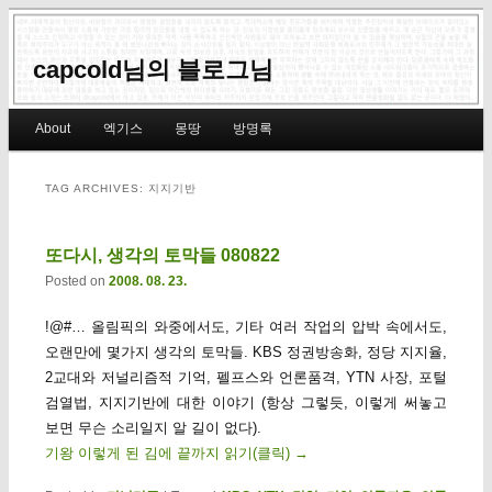
capcold님의 블로그님
Main menu
About
엑기스
몽땅
방명록
Skip to primary content
Skip to secondary content
TAG ARCHIVES:
지지기반
또다시, 생각의 토막들 080822
Posted on
2008. 08. 23.
!@#… 올림픽의 와중에서도, 기타 여러 작업의 압박 속에서도,
오랜만에 몇가지 생각의 토막들. KBS 정권방송화, 정당 지지율,
2교대와 저널리즘적 기억, 펠프스와 언론품격, YTN 사장, 포털
검열법, 지지기반에 대한 이야기 (항상 그렇듯, 이렇게 써놓고
보면 무슨 소리일지 알 길이 없다).
기왕 이렇게 된 김에 끝까지 읽기(클릭)
→