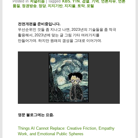
Posted in
저널리즘
|
Tagged
KBS
,
YTN
,
검열
,
기억
,
언론자유
,
언론
품질
,
정권방송
,
정당
,
지지기반
,
지지율
,
토막
,
포털
전면개편을 준비중입니다.
우선순위인 것들 좀 지나고 나면, 2023년의 기술들을 좀 적극
활용해서, 2023년에 맞는 글 그림 기타 여러가지를
만들어가며. 하지만 원래의 갬성을 그대로 이어가며.
영문 블로그에는 요즘.
Things AI Cannot Replace: Creative Friction, Empathy
Work, and Emotional Public Spheres