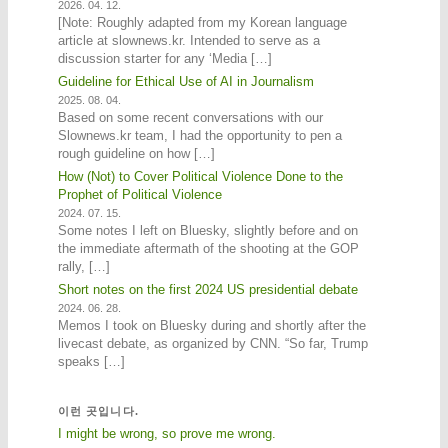
2026. 04. 12.
[Note: Roughly adapted from my Korean language
article at slownews.kr. Intended to serve as a
discussion starter for any ‘Media […]
Guideline for Ethical Use of AI in Journalism
2025. 08. 04.
Based on some recent conversations with our
Slownews.kr team, I had the opportunity to pen a
rough guideline on how […]
How (Not) to Cover Political Violence Done to the
Prophet of Political Violence
2024. 07. 15.
Some notes I left on Bluesky, slightly before and on
the immediate aftermath of the shooting at the GOP
rally, […]
Short notes on the first 2024 US presidential debate
2024. 06. 28.
Memos I took on Bluesky during and shortly after the
livecast debate, as organized by CNN. “So far, Trump
speaks […]
이런 곳입니다.
I might be wrong, so prove me wrong.