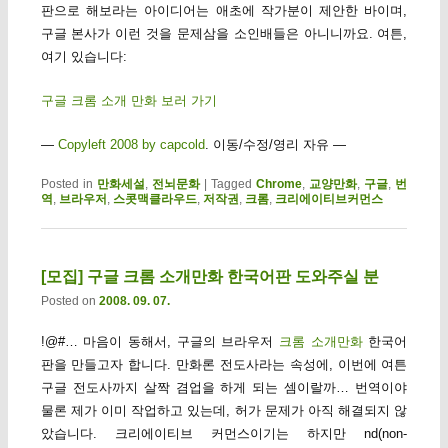
판으로 해보라는 아이디어는 애초에 작가분이 제안한 바이며,
구글 본사가 이런 것을 문제삼을 소인배들은 아니니까요. 여튼,
여기 있습니다:
구글 크롬 소개 만화 보러 가기
—
Copyleft 2008 by capcold
. 이동/수정/영리 자유 —
Posted in
만화세설
,
전뇌문화
|
Tagged
Chrome
,
교양만화
,
구글
,
번
역
,
브라우저
,
스콧맥클라우드
,
저작권
,
크롬
,
크리에이티브커먼스
[모집] 구글 크롬 소개만화 한국어판 도와주실 분
Posted on
2008. 09. 07.
!@#… 마음이 동해서, 구글의 브라우저
크롬 소개만화
한국어
판을 만들고자 합니다. 만화론 전도사라는 속성에, 이번에 여튼
구글 전도사까지 살짝 겸업을 하게 되는 셈이랄까… 번역이야
물론 제가 이미 작업하고 있는데, 허가 문제가 아직 해결되지 않
았습니다. 크리에이티브 커먼스이기는 하지만 nd(non-