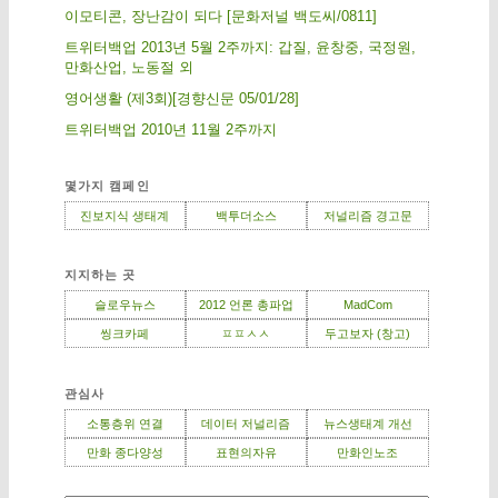
이모티콘, 장난감이 되다 [문화저널 백도씨/0811]
트위터백업 2013년 5월 2주까지: 갑질, 윤창중, 국정원,
만화산업, 노동절 외
영어생활 (제3회)[경향신문 05/01/28]
트위터백업 2010년 11월 2주까지
몇가지 캠페인
진보지식 생태계
백투더소스
저널리즘 경고문
지지하는 곳
슬로우뉴스
2012 언론 총파업
MadCom
씽크카페
ㅍㅍㅅㅅ
두고보자 (창고)
관심사
소통층위 연결
데이터 저널리즘
뉴스생태계 개선
만화 종다양성
표현의자유
만화인노조