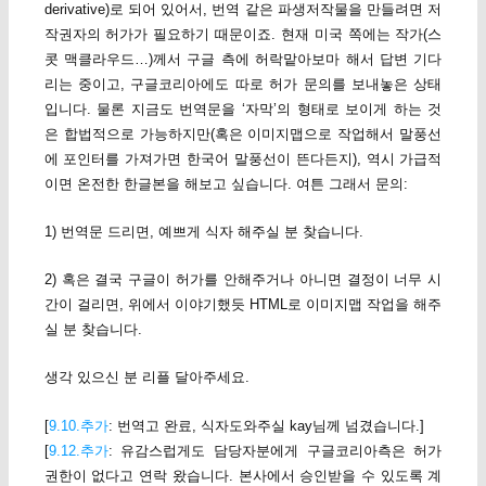
derivative)로 되어 있어서, 번역 같은 파생저작물을 만들려면 저
작권자의 허가가 필요하기 때문이죠. 현재 미국 쪽에는 작가(스
콧 맥클라우드…)께서 구글 측에 허락맡아보마 해서 답변 기다
리는 중이고, 구글코리아에도 따로 허가 문의를 보내놓은 상태
입니다. 물론 지금도 번역문을 ‘자막’의 형태로 보이게 하는 것
은 합법적으로 가능하지만(혹은 이미지맵으로 작업해서 말풍선
에 포인터를 가져가면 한국어 말풍선이 뜬다든지), 역시 가급적
이면 온전한 한글본을 해보고 싶습니다. 여튼 그래서 문의:
1) 번역문 드리면, 예쁘게 식자 해주실 분 찾습니다.
2) 혹은 결국 구글이 허가를 안해주거나 아니면 결정이 너무 시
간이 걸리면, 위에서 이야기했듯 HTML로 이미지맵 작업을 해주
실 분 찾습니다.
생각 있으신 분 리플 달아주세요.
[
9.10.추가
: 번역고 완료, 식자도와주실 kay님께 넘겼습니다.]
[
9.12.추가
: 유감스럽게도 담당자분에게 구글코리아측은 허가
권한이 없다고 연락 왔습니다. 본사에서 승인받을 수 있도록 계