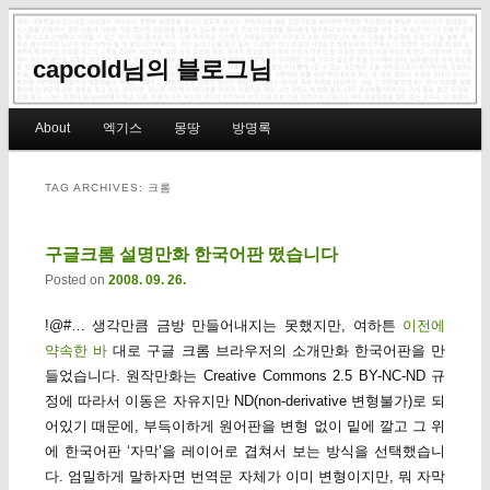
capcold님의 블로그님
Main menu
About
엑기스
몽땅
방명록
Skip to primary content
Skip to secondary content
TAG ARCHIVES:
크롬
구글크롬 설명만화 한국어판 떴습니다
Posted on
2008. 09. 26.
!@#… 생각만큼 금방 만들어내지는 못했지만, 여하튼
이전에
약속한 바
대로 구글 크롬 브라우저의 소개만화 한국어판을 만
들었습니다. 원작만화는 Creative Commons 2.5 BY-NC-ND 규
정에 따라서 이동은 자유지만 ND(non-derivative 변형불가)로 되
어있기 때문에, 부득이하게 원어판을 변형 없이 밑에 깔고 그 위
에 한국어판 ‘자막’을 레이어로 겹쳐서 보는 방식을 선택했습니
다. 엄밀하게 말하자면 번역문 자체가 이미 변형이지만, 뭐 자막