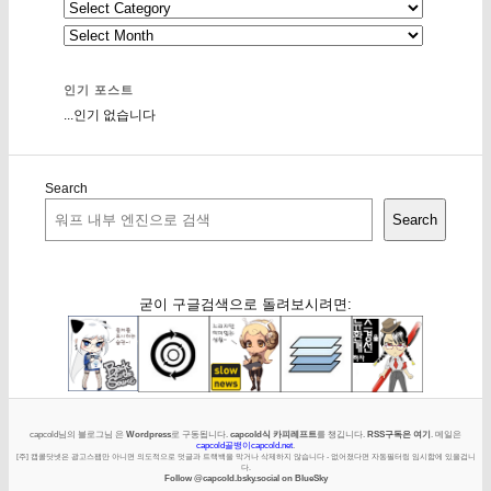
인기 포스트
...인기 없습니다
Search
Search
굳이 구글검색으로 돌려보시려면:
capcold님의 블로그님 은
Wordpress
로 구동됩니다.
capcold식 카피레프트
를 챙깁니다.
RSS구독은 여기
. 메일은
capcold골뱅이capcold.net
.
[주] 캡콜닷넷은 광고스팸만 아니면 의도적으로 덧글과 트랙백을 막거나 삭제하지 않습니다 - 없어졌다면 자동필터링 임시함에 있을겁니
다.
Follow @capcold.bsky.social on BlueSky