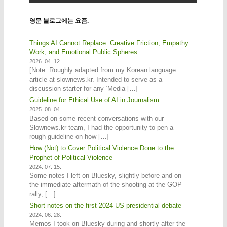
영문 블로그에는 요즘.
Things AI Cannot Replace: Creative Friction, Empathy
Work, and Emotional Public Spheres
2026. 04. 12.
[Note: Roughly adapted from my Korean language
article at slownews.kr. Intended to serve as a
discussion starter for any ‘Media […]
Guideline for Ethical Use of AI in Journalism
2025. 08. 04.
Based on some recent conversations with our
Slownews.kr team, I had the opportunity to pen a
rough guideline on how […]
How (Not) to Cover Political Violence Done to the
Prophet of Political Violence
2024. 07. 15.
Some notes I left on Bluesky, slightly before and on
the immediate aftermath of the shooting at the GOP
rally, […]
Short notes on the first 2024 US presidential debate
2024. 06. 28.
Memos I took on Bluesky during and shortly after the