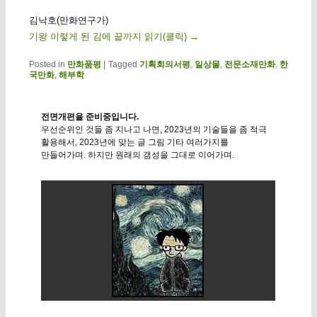
김낙호(만화연구가)
기왕 이렇게 된 김에 끝까지 읽기(클릭)
→
Posted in
만화품평
|
Tagged
기획회의서평
,
일상물
,
전문소재만화
,
한
국만화
,
해부학
전면개편을 준비중입니다.
우선순위인 것들 좀 지나고 나면, 2023년의 기술들을 좀 적극
활용해서, 2023년에 맞는 글 그림 기타 여러가지를
만들어가며. 하지만 원래의 갬성을 그대로 이어가며.