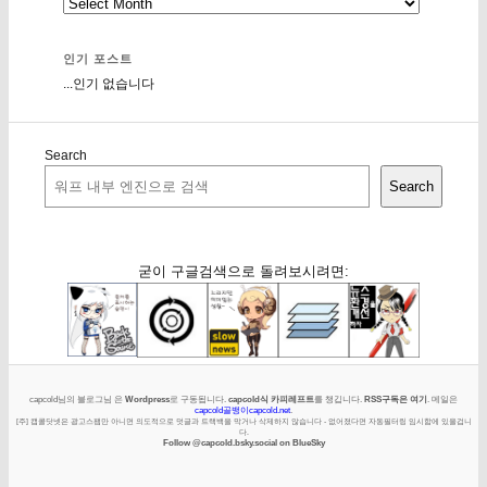
인기 포스트
...인기 없습니다
Search
Search
굳이 구글검색으로 돌려보시려면:
capcold님의 블로그님 은
Wordpress
로 구동됩니다.
capcold식 카피레프트
를 챙깁니다.
RSS구독은 여기
. 메일은
capcold골뱅이capcold.net
.
[주] 캡콜닷넷은 광고스팸만 아니면 의도적으로 덧글과 트랙백을 막거나 삭제하지 않습니다 - 없어졌다면 자동필터링 임시함에 있을겁니
다.
Follow @capcold.bsky.social on BlueSky