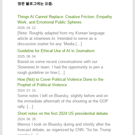
영문 블로그에는 요즘.
Things AI Cannot Replace: Creative Friction, Empathy
Work, and Emotional Public Spheres
2026. 04. 12.
[Note: Roughly adapted from my Korean language
article at slownews.kr. Intended to serve as a
discussion starter for any ‘Media […]
Guideline for Ethical Use of AI in Journalism
2025. 08. 04.
Based on some recent conversations with our
Slownews.kr team, I had the opportunity to pen a
rough guideline on how […]
How (Not) to Cover Political Violence Done to the
Prophet of Political Violence
2024. 07. 15.
Some notes I left on Bluesky, slightly before and on
the immediate aftermath of the shooting at the GOP
rally, […]
Short notes on the first 2024 US presidential debate
2024. 06. 28.
Memos I took on Bluesky during and shortly after the
livecast debate, as organized by CNN. “So far, Trump