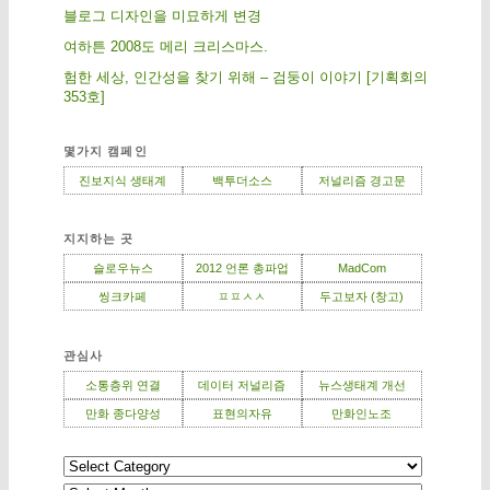
블로그 디자인을 미묘하게 변경
여하튼 2008도 메리 크리스마스.
험한 세상, 인간성을 찾기 위해 – 검둥이 이야기 [기획회의
353호]
몇가지 캠페인
진보지식 생태계
백투더소스
저널리즘 경고문
지지하는 곳
슬로우뉴스
2012 언론 총파업
MadCom
씽크카페
ㅍㅍㅅㅅ
두고보자 (창고)
관심사
소통층위 연결
데이터 저널리즘
뉴스생태계 개선
만화 종다양성
표현의자유
만화인노조