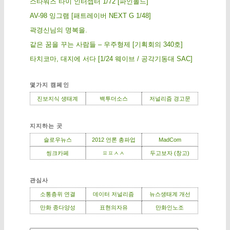
스타워즈 타이 인터셉터 1/72 [파인몰드]
AV-98 잉그램 [패트레이버 NEXT G 1/48]
곽경신님의 명복을.
같은 꿈을 꾸는 사람들 – 우주형제 [기획회의 340호]
타치코마, 대지에 서다 [1/24 웨이브 / 공각기동대 SAC]
몇가지 캠페인
진보지식 생태계
백투더소스
저널리즘 경고문
지지하는 곳
슬로우뉴스
2012 언론 총파업
MadCom
씽크카페
ㅍㅍㅅㅅ
두고보자 (창고)
관심사
소통층위 연결
데이터 저널리즘
뉴스생태계 개선
만화 종다양성
표현의자유
만화인노조