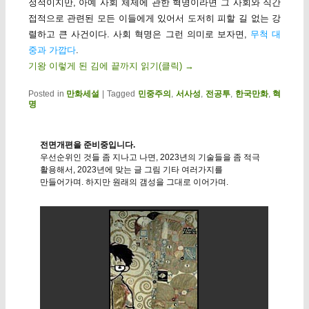
정적이지만, 아예 사회 체제에 관한 혁명이라면 그 사회와 직간
접적으로 관련된 모든 이들에게 있어서 도저히 피할 길 없는 강
렬하고 큰 사건이다. 사회 혁명은 그런 의미로 보자면,
무척 대
중과 가깝다
.
기왕 이렇게 된 김에 끝까지 읽기(클릭)
→
Posted in
만화세설
|
Tagged
민중주의
,
서사성
,
전공투
,
한국만화
,
혁
명
전면개편을 준비중입니다.
우선순위인 것들 좀 지나고 나면, 2023년의 기술들을 좀 적극
활용해서, 2023년에 맞는 글 그림 기타 여러가지를
만들어가며. 하지만 원래의 갬성을 그대로 이어가며.