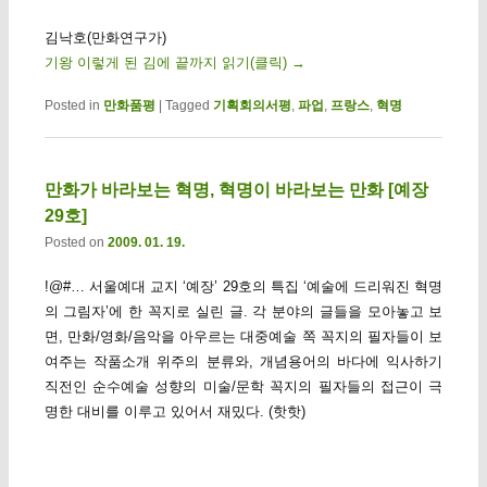
김낙호(만화연구가)
기왕 이렇게 된 김에 끝까지 읽기(클릭)
→
Posted in
만화품평
|
Tagged
기획회의서평
,
파업
,
프랑스
,
혁명
만화가 바라보는 혁명, 혁명이 바라보는 만화 [예장
29호]
Posted on
2009. 01. 19.
!@#… 서울예대 교지 ‘예장’ 29호의 특집 ‘예술에 드리워진 혁명
의 그림자’에 한 꼭지로 실린 글. 각 분야의 글들을 모아놓고 보
면, 만화/영화/음악을 아우르는 대중예술 쪽 꼭지의 필자들이 보
여주는 작품소개 위주의 분류와, 개념용어의 바다에 익사하기
직전인 순수예술 성향의 미술/문학 꼭지의 필자들의 접근이 극
명한 대비를 이루고 있어서 재밌다. (핫핫)