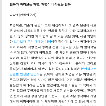
만화가 바라보는 혁명, 혁명이 바라보는 만화
김낙호(만화연구가)
혁명이란, 기존의 근간이 크게 뒤집어져서 그 결과 완전히 새로
운 방식이 시작되도록 하는 변화를 칭한다. 가장 포괄적으로 내
린 이 정도 정의만 봐도 쉽게 알 수 있는 것은 첫째, 사실 혁명이
란
보기보다 무척 애매한 개념
이란 점이다. 얼마나 바뀌어야 개
혁이 아니라 ‘혁명’인지 명확한 선을 긋는다는 것은 꽤 임의적일
수 밖에 없다. 게다가 혁명으로 바뀐 세상의 변화가 얼마나 지속
되어야 성공한 혁명인지 아니면 혁명을 하려고 했다가 단순히
실패한 것인지 역시 역사적 해석이 정해주기 나름이다. 그리고
둘째(어떤 의미에서, 이것이 훨씬 중요하다), 혁명은
본연적으로
강렬한 인상을 남긴다
는 것이다. 실제로 혁명을 겪든 혁명을 이
루고자 꿈꾸는 것에 지나지 않든 말이다. 어떤 이들은 혁명에서
불온함과 파괴라는 인상을 받겠지만, 다른 이들은 그 속에서 기
존의 갑갑한 무언가를 타파하고 새로운 방식을 추구하는 진취적
인 변화에 대한 강한 낭만을 느낀다. 그런데 예술 양식이나 기술
에서의 혁명이라면 좀 더 세부적인 차원이기에 그 인상 역시 한