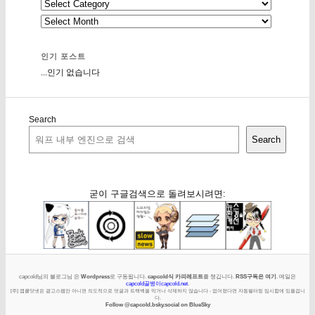
인기 포스트
...인기 없습니다
Search
Search
굳이 구글검색으로 돌려보시려면:
capcold님의 블로그님 은
Wordpress
로 구동됩니다.
capcold식 카피레프트
를 챙깁니다.
RSS구독은 여기
. 메일은
capcold골뱅이capcold.net
.
[주] 캡콜닷넷은 광고스팸만 아니면 의도적으로 덧글과 트랙백을 막거나 삭제하지 않습니다 - 없어졌다면 자동필터링 임시함에 있을겁니
다.
Follow @capcold.bsky.social on BlueSky