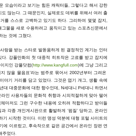
운 모습이라고 보기는 힘든 캐릭터들, 그렇다고 해서 강한
 않는다. 그 때문인지, 실제로도 데뷔를 위해서 여러 출
거를 스스로 고백하고 있기도 하다. 그리하여 몇몇 잡지,
 개그물을 새로 수용하려고 움직이고 있는 스포츠신문에서
하는 것에 그쳤다.
 사랑을 받는 스타로 발돋움하게 된 결정적인 계기는 인터
있다. 강풀만화의 첫 대중적 히트작은 고료를 받고 잡지에
페이지인 강풀닷컴(
http://www.kangfull.com
)에 그냥 그리고
지 않을 물음표’라는 범주로 묶어서 2002년부터 그려온
 이야기 거리를 담고 있었다. 그것은 엽기 개그, 생활 속에
80년대 대중문화에 대한 향수인데, N세대니 P세대니 하면서
온라인 사용자들의 문화적 취향과 시의적절하게 맞아 떨어
림체마저도 그런 구수한 내용에 오히려 적합하다고 받아들
과 각종 개인게시판으로 활발하게 ‘펌질’ 당하고, 온라인
기 시작한 것이다. 이런 명성 덕분에 대형 포털 사이트의
기에 이르렀고, 후속작으로 같은 공간에서 온라인 장편 연
해주었다.