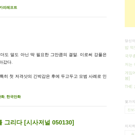
카피레프트
당신이
밥 먹
 더도 덜도 아닌 딱 필요한 그만큼의 결말. 이로써 강풀은
국무
나아갔다.
저는 
게임에
. 특히 첫 저격샷의 긴박감은 후에 두고두고 모범 사례로 인
봄]
THE
만화
,
한국만화
몇가지
진보
그리다 [시사저널 050130]
지지하
슬