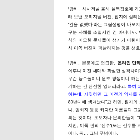
!@#… 시사저널 올해 설특집호에 기
래 보낸 오리지널 버젼, 잡지에 실리
‘칸을 없앴다’라는 그림설명이 나오지
구분 자체를 소멸시킨 건 아니니까.
식의 미묘한 문제들이 생기기 마련이다
시 이쪽 버젼이 퍼날라지는 것을 선호
!@#… 본문에도 언급한, ‘
온라인 만화
이후나 이전 세대와 확실한 성격차이
무슨 등수놀이니 원조 경쟁이니 하는 
기하는 건 완전한 엉터리라고.
특히 
하는데, 자칫하면 그 이전의 역사를
80년대에 생겨났다”고 하면, 필자의
니, 엄희자 등등 커다란 이름들과 그
되는 것이다. 초보자나 문외한들이 그
지만, 이쪽 판의 ‘선수'(또는 선수
이다. 뭐… 그냥 푸념이다.