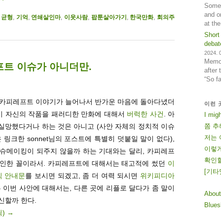
Some 
and o
,
균형
,
기억
,
연쇄살인마
,
이웃사람
,
팝툰살아가기
,
한국만화
,
회의주
at th
Short
debat
2024. 0
Memos
프트 이슈가 아니더만.
after
“So f
에 카피레프트 이야기가 늘어나서 반가운 마음에 돌아다녔더
이런 
풀이 자신의 작품을 패러디한 만화에 대해서
버럭한 사건
. 아
I mig
 실망했다거나 하는 것은 아니고 (사안 자체의 정치적 이슈
쫌 추
저는 
링크한 sonnet님의 포스트에 특별히 덧붙일 말이 없다),
이렇게
슈메이킹이 되주지 않을까 하는 기대와는 달리, 카피레프
확인할
확인한 꼴이라서. 카피레프트에 대해서는 태고적에 썼던
이
[
기
타
식 안내문
를 보시면 되겠고, 좀 더 여력 되시면
위키피디아
튼 이번 사안에 대해서는, 다른 곳에 리플로 달다가 좀 말이
About
신할까 한다.
Blue
릭)
→