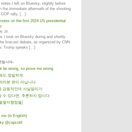
notes I left on Bluesky, slightly before
n the immediate aftermath of the shooting
e GOP rally, […]
 notes on the first 2024 US presidential
e
6. 28.
 I took on Bluesky during and shortly
 the livecast debate, as organized by CNN.
ar, Trump speaks […]
곳입니다.
ht be wrong, so prove me wrong.
해도,정밀하게.
여러분 편이 아닙니다.
 감동적인데 사실일리가.
 수 있다면, 추론하지 맙시다.
몇
몇
지
향
점
들
]
 me (in English)
sky @capcold