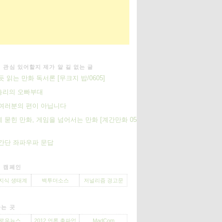
 관심 있어할지 제가 알 길 없는 글
듯 읽는 만화 독서론 [무크지 밥/0605]
총리의 오빠부대
여러분의 편이 아닙니다
 묻힌 만화, 게임을 넘어서는 만화 [계간만화 05
 간단 좌파우파 문답
 캠페인
지식 생태계
백투더소스
저널리즘 경고문
는 곳
로우뉴스
2012 언론 총파업
MadCom