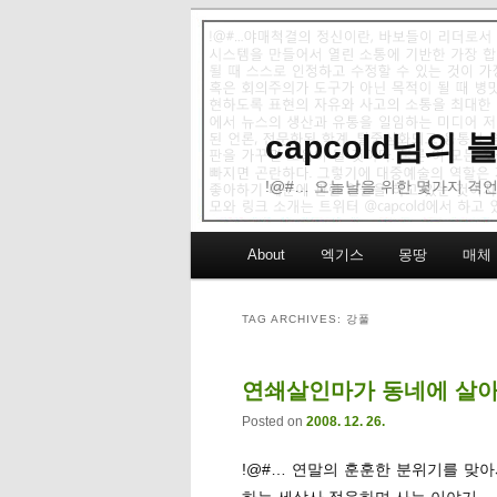
capcold님의
!@#… 오늘날을 위한 몇가지 격언
Main menu
About
엑기스
몽땅
매체
Skip to primary content
Skip to secondary content
TAG ARCHIVES:
강풀
연쇄살인마가 동네에 살아도
Posted on
2008. 12. 26.
!@#… 연말의 훈훈한 분위기를 맞아
하는 세상사 적응하며 사는 이야기.