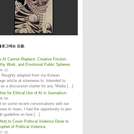
블로그에는 요즘.
s AI Cannot Replace: Creative Friction,
hy Work, and Emotional Public Spheres
4. 12.
: Roughly adapted from my Korean
age article at slownews.kr. Intended to
 as a discussion starter for any ‘Media […]
line for Ethical Use of AI in Journalism
8. 04.
 on some recent conversations with our
ews.kr team, I had the opportunity to pen
gh guideline on how […]
Not) to Cover Political Violence Done to
ophet of Political Violence
7. 15.