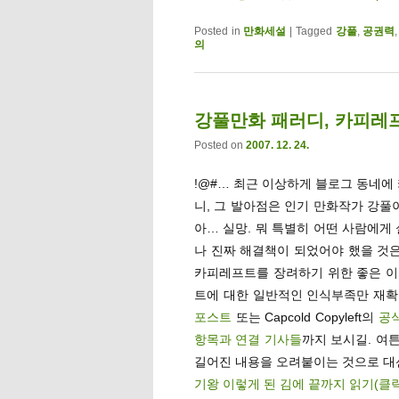
Posted in
만화세설
|
Tagged
강풀
,
공권력
의
강풀만화 패러디, 카피레
Posted on
2007. 12. 24.
!@#… 최근 이상하게 블로그 동네
니, 그 발아점은 인기 만화작가 강
아… 실망. 뭐 특별히 어떤 사람에게
나 진짜 해결책이 되었어야 했을 것은 
카피레프트를 장려하기 위한 좋은 이
트에 대한 일반적인 인식부족만 재
포스트
또는 Capcold Copyleft의
공
항목과 연결 기사들
까지 보시길. 여
길어진 내용을 오려붙이는 것으로 대
기왕 이렇게 된 김에 끝까지 읽기(클