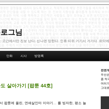
 블로그님
: 곳간에서만 진보 난다. 신나면 망한다. 인류 따위 거기서 거기다. 위악
만화
시사
방명록
전면개
우선순
좀 적
여러가
 살아가기 [팝툰 44호]
그대로
서 팝툰에 올린, 연쇄살인마 이야기… 를 빙자한, 평소 늘