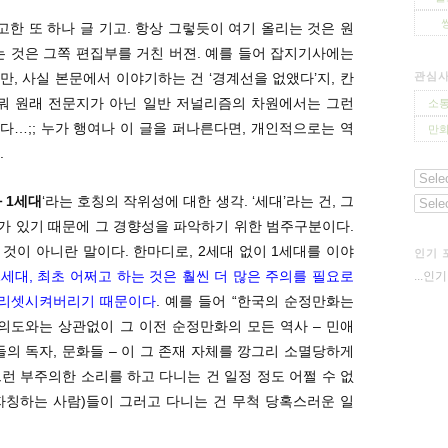
고한 또 하나 글 기고. 항상 그렇듯이 여기 올리는 것은 원
는 것은 그쪽 편집부를 거친 버젼. 예를 들어 잡지기사에는
만, 사실 본문에서 이야기하는 건 ‘경계선을 없앴다’지, 칸
관심
 뭐 원래 전문지가 아닌 일반 저널리즘의 차원에서는 그런
소통
…;; 누가 행여나 이 글을 퍼나른다면, 개인적으로는 역
만화
.
 1세대
‘라는 호칭의 작위성에 대한 생각. ‘세대’라는 건, 그
가 있기 때문에 그 경향성을 파악하기 위한 범주구분이다.
것이 아니란 말이다. 한마디로, 2세대 없이 1세대를 이야
인기 
1세대, 최초 어쩌고 하는 것은 훨씬 더 많은 주의를 필요로
...인
 리셋시켜버리기 때문이다
. 예를 들어 “한국의 순정만화는
 의도와는 상관없이 그 이전 순정만화의 모든 역사 – 민애
들의 독자, 문화들 – 이 그 존재 자체를 깡그리 소멸당하게
런 부주의한 소리를 하고 다니는 건 일정 정도 어쩔 수 없
를 자칭하는 사람)들이 그러고 다니는 건 무척 당혹스러운 일