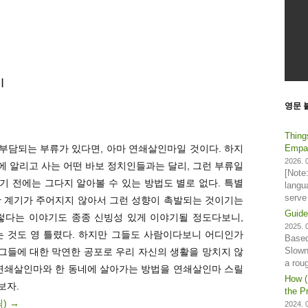
기
영문 
Thing
부담되는 부류가 있다면, 아마 연쇄살인마일 것이다. 하지
Empat
2026. 0
 알리고 사는 어떤 바보 정치인들과는 달리, 그런 부류일
[Note
 전에는 그다지 알아볼 수 있는 방법도 별로 없다. 특별
langu
serve
한 계기가 주어지지 않아서 그런 성향이 촉발되는 것이기는
Guide
그렇다는 이야기도 종종 신빙성 있게 이야기될 정도다보니,
2025. 0
는 것도 영 틀렸다. 하지만 그들도 사람이다보니 어디인가
Based
Slown
 그들에 대한 막연한 공포로 우리 자신의 생활을 망치지 않
a rou
 연쇄살인마와 한 동네에 살아가는 방법을 연쇄살인마 스릴
How (
보자.
the Pr
릭)
→
2024. 0