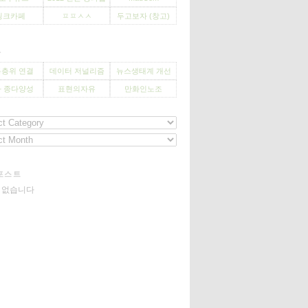
씽크카페
ㅍㅍㅅㅅ
두고보자 (창고)
사
층위 연결
데이터 저널리즘
뉴스생태계 개선
 종다양성
표현의자유
만화인노조
포스트
기 없습니다