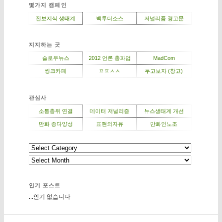
몇가지 캠페인
진보지식 생태계
백투더소스
저널리즘 경고문
지지하는 곳
슬로우뉴스
2012 언론 총파업
MadCom
씽크카페
ㅍㅍㅅㅅ
두고보자 (창고)
관심사
소통층위 연결
데이터 저널리즘
뉴스생태계 개선
만화 종다양성
표현의자유
만화인노조
인기 포스트
...인기 없습니다