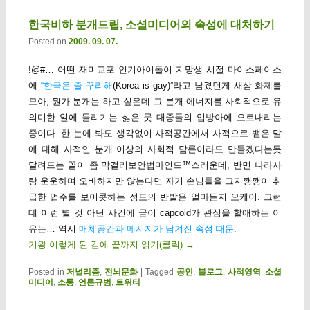
한국비하 분개드립, 소셜미디어의 속성에 대처하기
Posted on
2009. 09. 07.
!@#… 어떤 재미교포 인기아이돌이 지망생 시절 마이스페이스
에
“한국은 졸 꾸리해
(Korea is gay)”라고 남겼던게 새삼 화제를
모아, 뭔가 분개는 하고 싶은데 그 분개 에너지를 사회적으로 유
의미한 일에 돌리기는 싫은 뭇 대중들의 입방아에 오르내리는
중이다. 한 눈에 봐도 생각없이 사적공간에서 사적으로 뱉은 말
에 대해 사적인 분개 이상의 사회적 담론이라도 만들겠다는듯
달려드는 꼴이 좀 막걸리보안법마인드™스러운데, 반면 나라사
랑 운운하며 오바하지만 않는다면 자기 손님들을 그지깽깽이 취
급한 업주를 보이콧하는 정도의 반발은 얼마든지 오케이. 그런
데 이런 별 것 아닌 사건에 굳이 capcold가 관심을 할애하는 이
유는… 역시
매체공간과 메시지가 남겨진 속성 때문
.
기왕 이렇게 된 김에 끝까지 읽기(클릭)
→
Posted in
저널리즘
,
전뇌문화
|
Tagged
공인
,
블로그
,
사적영역
,
소셜
미디어
,
소통
,
언론규범
,
트위터