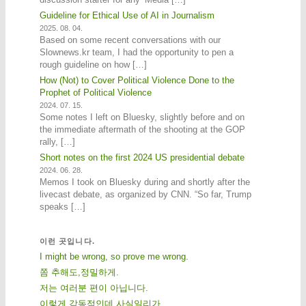
Guideline for Ethical Use of AI in Journalism
2025. 08. 04.
Based on some recent conversations with our
Slownews.kr team, I had the opportunity to pen a
rough guideline on how […]
How (Not) to Cover Political Violence Done to the
Prophet of Political Violence
2024. 07. 15.
Some notes I left on Bluesky, slightly before and on
the immediate aftermath of the shooting at the GOP
rally, […]
Short notes on the first 2024 US presidential debate
2024. 06. 28.
Memos I took on Bluesky during and shortly after the
livecast debate, as organized by CNN. “So far, Trump
speaks […]
이런 곳입니다.
I might be wrong, so prove me wrong.
쫌 추해도,정밀하게.
저는 여러분 편이 아닙니다.
이렇게 감동적인데 사실일리가.