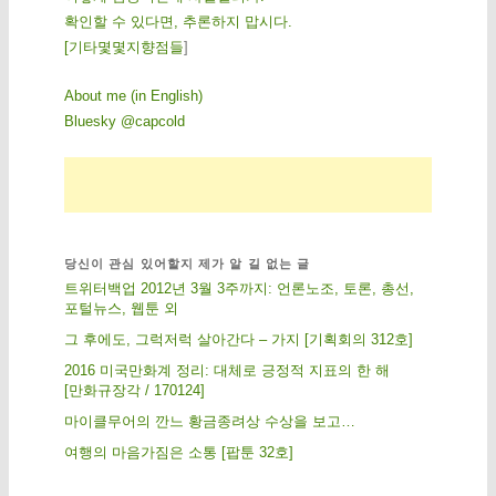
확인할 수 있다면, 추론하지 맙시다.
[
기
타
몇
몇
지
향
점
들
]
About me (in English)
Bluesky @capcold
당신이 관심 있어할지 제가 알 길 없는 글
트위터백업 2012년 3월 3주까지: 언론노조, 토론, 총선,
포털뉴스, 웹툰 외
그 후에도, 그럭저럭 살아간다 – 가지 [기획회의 312호]
2016 미국만화계 정리: 대체로 긍정적 지표의 한 해
[만화규장각 / 170124]
마이클무어의 깐느 황금종려상 수상을 보고…
여행의 마음가짐은 소통 [팝툰 32호]