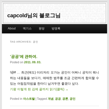
capcold님의 블로그님
Main menu
About
엑기스
몽땅
방명록
Skip to primary content
Skip to secondary content
TAG ARCHIVES:
공인
‘공공’에 관하여.
Posted on
2011. 09. 03.
!@# … 최근(에도) 이리저리 오가는 공인이 어쩌니 공익이 뭐니
하는 내용들을 보다가, 애매한 범주를 조금 간편하게 합의할 수
있는 어림짐작법을 한마디 남겨두면 좋겠다 싶다.
기왕 이렇게 된 김에 끝까지 읽기(클릭)
→
Posted in
아스트랄
|
Tagged
개념
,
공공
,
공론
,
공인