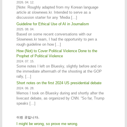
2026. 04. 12.
[Note: Roughly adapted from my Korean language
article at slownews.kr. Intended to serve as a
discussion starter for any ‘Media […]
Guideline for Ethical Use of AI in Journalism
2025. 08. 04.
Based on some recent conversations with our
Slownews.kr team, I had the opportunity to pen a
rough guideline on how […]
How (Not) to Cover Political Violence Done to the
Prophet of Political Violence
2024. 07. 15.
Some notes I left on Bluesky, slightly before and on
the immediate aftermath of the shooting at the GOP
rally, […]
Short notes on the first 2024 US presidential debate
2024. 06. 28.
Memos I took on Bluesky during and shortly after the
livecast debate, as organized by CNN. “So far, Trump
speaks […]
이런 곳입니다.
I might be wrong, so prove me wrong.