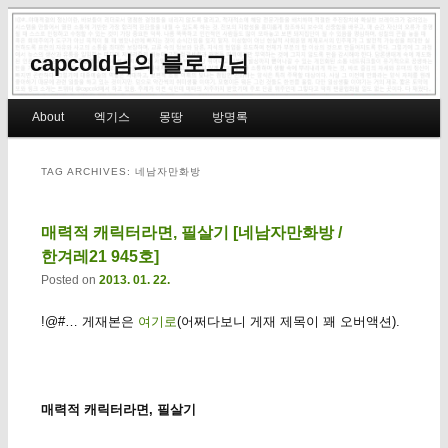
capcold님의 블로그님
Main menu
About
엑기스
몽땅
방명록
Skip to primary content
Skip to secondary content
TAG ARCHIVES:
네남자만화방
매력적 캐릭터라면, 필살기 [네남자만화방 /
한겨레21 945호]
Posted on
2013. 01. 22.
!@#… 게재본은
여기로
(어쩌다보니 게재 제목이 꽤 오버액션).
매력적 캐릭터라면, 필살기