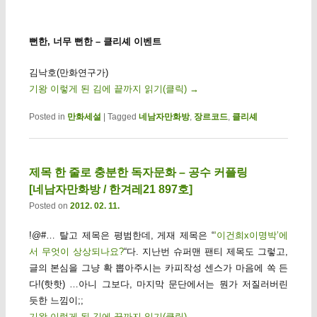
뻔한, 너무 뻔한 – 클리셰 이벤트
김낙호(만화연구가)
기왕 이렇게 된 김에 끝까지 읽기(클릭)
→
Posted in
만화세설
|
Tagged
네남자만화방
,
장르코드
,
클리셰
제목 한 줄로 충분한 독자문화 – 공수 커플링
[네남자만화방 / 한겨레21 897호]
Posted on
2012. 02. 11.
!@#… 탈고 제목은 평범한데, 게재 제목은 “
‘이건희x이명박’에
서 무엇이 상상되나요?
“다. 지난번 슈퍼맨 팬티 제목도 그렇고,
글의 본심을 그냥 확 뽑아주시는 카피작성 센스가 마음에 쏙 든
다!(핫핫) …아니 그보다, 마지막 문단에서는 뭔가 저질러버린
듯한 느낌이;;
기왕 이렇게 된 김에 끝까지 읽기(클릭)
→