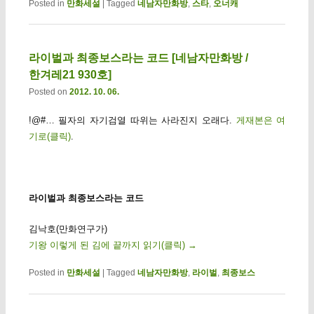
Posted in
만화세설
|
Tagged
네남자만화방
,
스타
,
오너캐
라이벌과 최종보스라는 코드 [네남자만화방 /
한겨레21 930호]
Posted on
2012. 10. 06.
!@#… 필자의 자기검열 따위는 사라진지 오래다.
게재본은 여
기로(클릭)
.
라이벌과 최종보스라는 코드
김낙호(만화연구가)
기왕 이렇게 된 김에 끝까지 읽기(클릭)
→
Posted in
만화세설
|
Tagged
네남자만화방
,
라이벌
,
최종보스