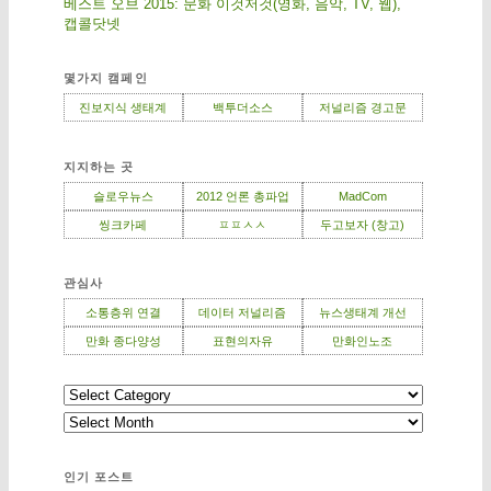
베스트 오브 2015: 문화 이것저것(영화, 음악, TV, 웹),
캡콜닷넷
몇가지 캠페인
진보지식 생태계
백투더소스
저널리즘 경고문
지지하는 곳
슬로우뉴스
2012 언론 총파업
MadCom
씽크카페
ㅍㅍㅅㅅ
두고보자 (창고)
관심사
소통층위 연결
데이터 저널리즘
뉴스생태계 개선
만화 종다양성
표현의자유
만화인노조
인기 포스트