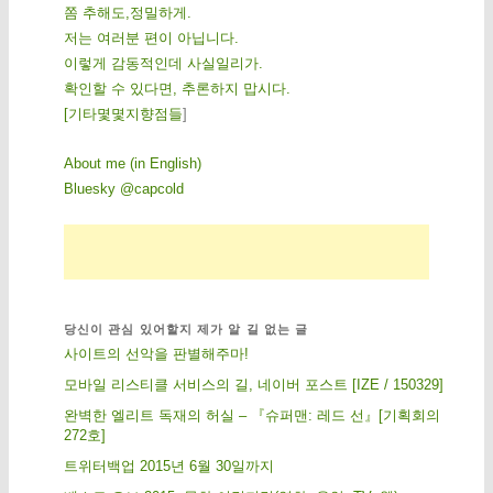
쫌 추해도,정밀하게.
저는 여러분 편이 아닙니다.
이렇게 감동적인데 사실일리가.
확인할 수 있다면, 추론하지 맙시다.
[
기
타
몇
몇
지
향
점
들
]
About me (in English)
Bluesky @capcold
당신이 관심 있어할지 제가 알 길 없는 글
사이트의 선악을 판별해주마!
모바일 리스티클 서비스의 길, 네이버 포스트 [IZE / 150329]
완벽한 엘리트 독재의 허실 – 『슈퍼맨: 레드 선』[기획회의
272호]
트위터백업 2015년 6월 30일까지