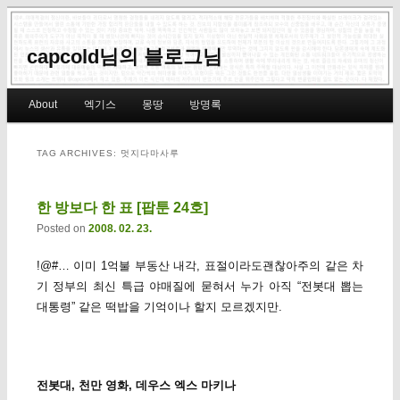
capcold님의 블로그님
Main menu
About
엑기스
몽땅
방명록
Skip to primary content
Skip to secondary content
TAG ARCHIVES:
멋지다마사루
한 방보다 한 표 [팝툰 24호]
Posted on
2008. 02. 23.
!@#… 이미 1억불 부동산 내각, 표절이라도괜찮아주의 같은 차
기 정부의 최신 특급 야매질에 묻혀서 누가 아직 “전봇대 뽑는
대통령” 같은 떡밥을 기억이나 할지 모르겠지만.
전봇대, 천만 영화, 데우스 엑스 마키나