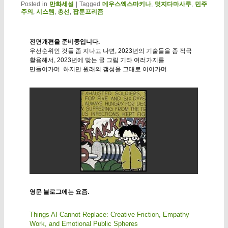
Posted in
만화세설
|
Tagged
데우스엑스마키나
,
멋지다마사루
,
민주
주의
,
시스템
,
총선
,
팝툰프리즘
전면개편을 준비중입니다.
우선순위인 것들 좀 지나고 나면, 2023년의 기술들을 좀 적극
활용해서, 2023년에 맞는 글 그림 기타 여러가지를
만들어가며. 하지만 원래의 갬성을 그대로 이어가며.
영문 블로그에는 요즘.
Things AI Cannot Replace: Creative Friction, Empathy
Work, and Emotional Public Spheres