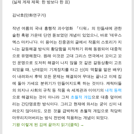
(실제 게재 제목: 한 방보다 한 표)
김낙호(만화연구가)
작년 여름의 국내 흥행작 괴수영화 『디워』의 만듦새에 관한
숱한 혹평 가운데 단연 돋보였던 개념이 있었으니, 바로 ‘데우스
엑스 마키나’다. 이 용어는 진중권의 글에서 작품의 스토리가 지
니는 갈등해결 방식의 황당함을 지적하기 위해 동원되어 대중적
으로 유명해졌다. 원래 이것은 고대 그리스 연극에서 꼬이고 꼬
인 운명으로 도저히 해결이 나지 않을 것 같은 갈등상황이 고조
되었을 때, 난데없이 기계장치를 타고 신(의 역할을 맡은 배우)
이 내려와서 후딱 모든 문제는 해결되어 무대는 끝나고 이제 집
에 돌아 가세요 분위기가 만들어지도록 하는 것이다. 캐릭터들
의 의지나 사회의 규칙 등 작품 속 세계관과 이야기의
내적 동력
으로 해결되는 것이 아니라 그저
초월적 개입
으로 대충 덮어버
리는 간단명료한 방식이다. 그리고 현재에 와서는 굳이 신이 내
려오지 않더라도, 모든 것을 급박하게 초월적 개입으로 적당히
마무리지어버리는 방식 전반에 적용하는 개념이 되었다.
기왕 이렇게 된 김에 끝까지 읽기(클릭)
→