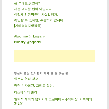
쫌 추해도,정밀하게.
저는 여러분 편이 아닙니다.
이렇게 감동적인데 사실일리가.
확인할 수 있다면, 추론하지 맙시다.
[
기
타
몇
몇
지
향
점
들
]
About me (in English)
Bluesky @capcold
당신이 관심 있어할지 제가 알 길 없는 글
일본의 환타 광고
명랑 기자회견, 그리고 잡상.
다스베이더 출격
현재적 재미가 넘치기에 고전이다 – 주먹대장 [기획회의
343호]