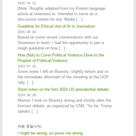
2026. 04. 12.
[Note: Roughly adapted from my Korean language
article at slownews.kr. Intended to serve as a
discussion starter for any ‘Media […]
Guideline for Ethical Use of AI in Journalism
2025. 08. 04.
Based on some recent conversations with our
Slownews.kr team, I had the opportunity to pen a
rough guideline on how […]
How (Not) to Cover Political Violence Done to the
Prophet of Political Violence
2024. 07. 15.
Some notes I left on Bluesky, slightly before and on
the immediate aftermath of the shooting at the GOP
rally, […]
Short notes on the first 2024 US presidential debate
2024. 06. 28.
Memos I took on Bluesky during and shortly after the
livecast debate, as organized by CNN. “So far, Trump
speaks […]
이런 곳입니다.
I might be wrong, so prove me wrong.