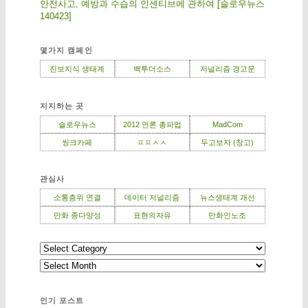
안전사고, 예방과 수습의 인센티브에 관하여 [슬로우뉴스
140423]
몇가지 캠페인
진보지식 생태계
백투더소스
저널리즘 경고문
지지하는 곳
슬로우뉴스
2012 언론 총파업
MadCom
씽크카페
ㅍㅍㅅㅅ
두고보자 (창고)
관심사
소통층위 연결
데이터 저널리즘
뉴스생태계 개선
만화 종다양성
표현의자유
만화인노조
인기 포스트