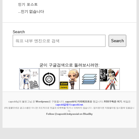
인기 포스트
...인기 없습니다
Search
Search
굳이 구글검색으로 돌려보시려면:
capcold님의 블로그님 은
Wordpress
로 구동됩니다.
capcold식 카피레프트
를 챙깁니다.
RSS구독은 여기
. 메일은
capcold골뱅이capcold.net
.
[주] 캡콜닷넷은 광고스팸만 아니면 의도적으로 덧글과 트랙백을 막거나 삭제하지 않습니다 - 없어졌다면 자동필터링 임시함에 있을겁니
다.
Follow @capcold.bsky.social on BlueSky