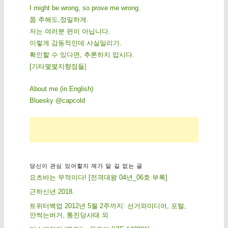
I might be wrong, so prove me wrong.
쫌 추해도,정밀하게.
저는 여러분 편이 아닙니다.
이렇게 감동적인데 사실일리가.
확인할 수 있다면, 추론하지 맙시다.
[
기
타
몇
몇
지
향
점
들
]
About me (in English)
Bluesky @capcold
당신이 관심 있어할지 제가 알 길 없는 글
요츠바는 무적이다! [전격대왕 04년_06호 부록]
근하신년 2018.
트위터백업 2012년 5월 2주까지: 선거와미디어, 포털,
안썩는버거, 통진당사태 외