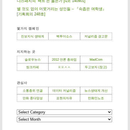
디스패치의 ‘팩트’는 옳은가 [IZE 140901]
별 것도 없이 머뭇거리는 성인들 – 『속좁은 여학생』
[기획회의 248호]
몇가지 캠페인
진보지식 생태계
백투더소스
저널리즘 경고문
지지하는 곳
슬로우뉴스
2012 언론 총파업
MadCom
씽크카페
ㅍㅍㅅㅅ
두고보자 (창고)
관심사
소통층위 연결
데이터 저널리즘
뉴스생태계 개선
만화 종다양성
표현의자유
만화인노조