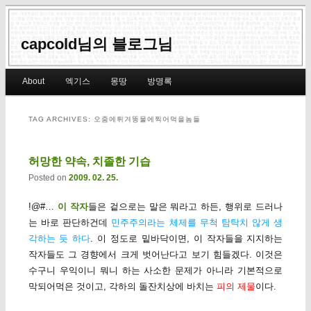
capcold님의 블로그님
Main menu
About
엑기스
몽땅
방명록
Skip to primary content
Skip to secondary content
TAG ARCHIVES:
오줌에튀겨똥물에찍어먹을놈들
허망한 약속, 치졸한 기습
Posted on
2009. 02. 25.
!@#…
이 작자
들은 겉으로는 말은 뭐라고 하든, 행위로 드러나
는 바로 판단하건데
민주주의라는 체제를 무척 탐탁치 않게 생
각하는 듯 하다
. 이 정도로 밑바닥이면, 이 작자들을 지지하는
작자들도 그 경향에서 크게 벗어난다고 보기 힘들겠다. 이것은
수구니 우익이니 뭐니 하는 사소한 문제가 아니라 기본적으로
막되어먹은 것이고, 각하의 돌잔치상에 바치는
피의 제물
이다.