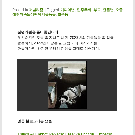
Posted in
저널리즘
|
Tagged
미디어법
,
민주주의
,
부고
,
언론법
,
오줌
에튀겨똥물에찍어먹을놈들
,
조중동
전면개편을 준비중입니다.
우선순위인 것들 좀 지나고 나면, 2023년의 기술들을 좀 적극
활용해서, 2023년에 맞는 글 그림 기타 여러가지를
만들어가며. 하지만 원래의 갬성을 그대로 이어가며.
영문 블로그에는 요즘.
Things AI Cannot Replace: Creative Friction, Empathy