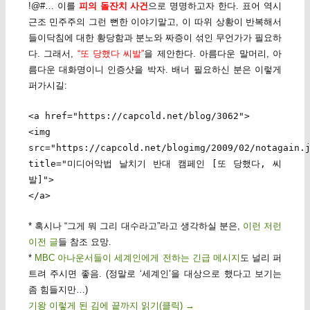
!@#… 이를
피의 돌잔치 사건
으로 명명하고자 한다. 표어 역시
근조 민주주의 그런 뻔한 이야기말고, 이 따위 상황이 반복해서
들이닥침에 대한 황당함과 분노와 짜증이 섞인 무언가가 필요하
다. 그래서,
“또 당했다 씨발”
을 제안한다. 아름다운 말머리, 아
름다운 대화명이니 인증샷을 박자. 배너 필요하신 분은 이렇게
퍼가시길:
<a href="https://capcold.net/blog/3062">
<img
src="https://capcold.net/blogimg/2009/02/notagain.
title="미디어악법 날치기 반대 캠페인 [또 당했다, 씨
발]">
</a>
* 혹시나 “그게 뭐 그리 대수라고”라고 생각하실 분은,
이런
저런
이전 글
들 참조 요망.
*
MBC 아나운서들이 세계인에게 전하는 긴급 메시지
도 널리 퍼
트려 주시면 좋음. (정말로 ‘세계인’을 대상으로 했다고 보기는
좀 힘들지만…)
기왕 이렇게 된 김에 끝까지 읽기(클릭)
→