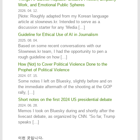
Work, and Emotional Public Spheres
2026. 04. 12.
[Note: Roughly adapted from my Korean language
article at slownews.kr. Intended to serve as a
discussion starter for any ‘Media […]
Guideline for Ethical Use of AI in Journalism
2025. 08. 04.
Based on some recent conversations with our
Slownews.kr team, I had the opportunity to pen a
rough guideline on how […]
How (Not) to Cover Political Violence Done to the
Prophet of Political Violence
2024. 07. 15.
Some notes I left on Bluesky, slightly before and on
the immediate aftermath of the shooting at the GOP
rally, […]
Short notes on the first 2024 US presidential debate
2024. 06. 28.
Memos I took on Bluesky during and shortly after the
livecast debate, as organized by CNN. “So far, Trump
speaks […]
이런 곳입니다.