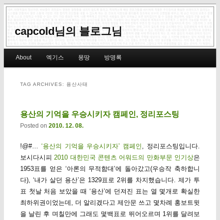
capcold님의 블로그님
Main menu
About
엑기스
몽땅
방명록
Skip to primary content
Skip to secondary content
TAG ARCHIVES:
용산사태
용산의 기억을 우승시키자 캠페인, 정리포스팅
Posted on
2010. 12. 08.
!@#…
‘용산의 기억을 우승시키자’ 캠페인
, 정리포스팅입니다.
보시다시피
2010 대한민국 콘텐츠 어워드의 만화부문 인기상
은
1953표를 얻은 ‘아론의 무적함대’에 돌아갔고(우승작 축하합니
다), ‘내가 살던 용산’은 1329표로 2위를 차지했습니다. 제가 투
표 첫날 처음 보았을 때 ‘용산’에 던져진 표는 열 몇개로 확실한
최하위권이었는데, 더 알리겠다고 제안문 쓰고 몇차례 홍보트윗
을 날린 후 며칠만에 그래도 몇백표로 뛰어오르며 1위를 달려보