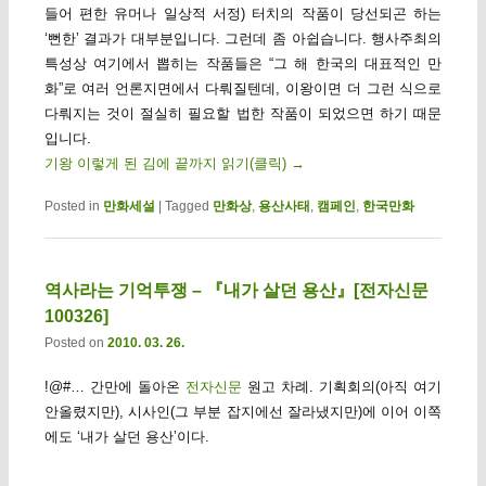
들어 편한 유머나 일상적 서정) 터치의 작품이 당선되곤 하는
‘뻔한’ 결과가 대부분입니다. 그런데 좀 아쉽습니다. 행사주최의
특성상 여기에서 뽑히는 작품들은 “그 해 한국의 대표적인 만
화”로 여러 언론지면에서 다뤄질텐데, 이왕이면 더 그런 식으로
다뤄지는 것이 절실히 필요할 법한 작품이 되었으면 하기 때문
입니다.
기왕 이렇게 된 김에 끝까지 읽기(클릭)
→
Posted in
만화세설
|
Tagged
만화상
,
용산사태
,
캠페인
,
한국만화
역사라는 기억투쟁 – 『내가 살던 용산』[전자신문
100326]
Posted on
2010. 03. 26.
!@#… 간만에 돌아온
전자신문
원고 차례. 기획회의(아직 여기
안올렸지만), 시사인(그 부분 잡지에선 잘라냈지만)에 이어 이쪽
에도 ‘내가 살던 용산’이다.