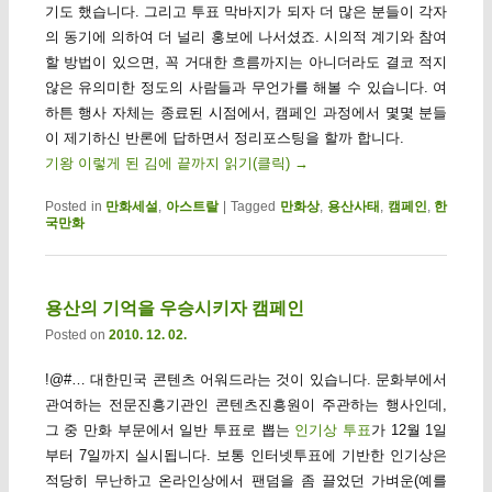
기도 했습니다. 그리고 투표 막바지가 되자 더 많은 분들이 각자
의 동기에 의하여 더 널리 홍보에 나서셨죠. 시의적 계기와 참여
할 방법이 있으면, 꼭 거대한 흐름까지는 아니더라도 결코 적지
않은 유의미한 정도의 사람들과 무언가를 해볼 수 있습니다. 여
하튼 행사 자체는 종료된 시점에서, 캠페인 과정에서 몇몇 분들
이 제기하신 반론에 답하면서 정리포스팅을 할까 합니다.
기왕 이렇게 된 김에 끝까지 읽기(클릭)
→
Posted in
만화세설
,
아스트랄
|
Tagged
만화상
,
용산사태
,
캠페인
,
한
국만화
용산의 기억을 우승시키자 캠페인
Posted on
2010. 12. 02.
!@#… 대한민국 콘텐츠 어워드라는 것이 있습니다. 문화부에서
관여하는 전문진흥기관인 콘텐츠진흥원이 주관하는 행사인데,
그 중 만화 부문에서 일반 투표로 뽑는
인기상 투표
가 12월 1일
부터 7일까지 실시됩니다. 보통 인터넷투표에 기반한 인기상은
적당히 무난하고 온라인상에서 팬덤을 좀 끌었던 가벼운(예를