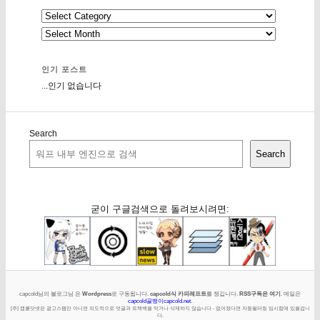
인기 포스트
...인기 없습니다
Search
Search
굳이 구글검색으로 돌려보시려면:
capcold님의 블로그님 은
Wordpress
로 구동됩니다.
capcold식 카피레프트
를 챙깁니다.
RSS구독은 여기
. 메일은
capcold골뱅이capcold.net
.
[주] 캡콜닷넷은 광고스팸만 아니면 의도적으로 덧글과 트랙백을 막거나 삭제하지 않습니다 - 없어졌다면 자동필터링 임시함에 있을겁니
다.