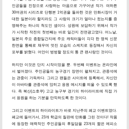
인공들을 진정으로 사랑하는 마음으로 가꾸어낸 작가. 여하튼
30여권의 시리즈로 단행본 1억권을 돌파한 것은 만화시장이 거
대한 일본이라 할지라도 그 사랑의 크기가 얼마나 컸는지를 증
명해주는 하나의 척도인 셈이다. 성원에 보답하기 위해서 작가
가 시작한 작전의 첫번째는 바로 일간지 전면광고였다. 어느날,
일본의 주요 종합일간지에 주요 캐릭터들이 각각 한 명씩 신문
한면을 통째로 채우며 멋진 모습의 스케치로 등장해서 자신의
포부를 밝혔다. 어안이 벙벙할 정도의 통 큰 팬사랑인 것이다.
하지만 이것은 단지 시작이었을 뿐. 두번째 이벤트는 온라인에
서 벌어졌다. 주인공들의 농구경기 장면이 펼쳐지고, 관중석에
는 관중이 가득하다. 그리고 팬들은 사이트에 등록해서, 자신만
이 아바타를 관중석에 앉히고 응원 메시지를 띄울 수 있도록 했
다. 즉 북산(쇼호쿠) 고교 농구부 경기의 하이라이트에 직접 가
서 응원을 하는 기분을 만끽하도록 한 것이다.
그리고 이벤트의 하이라이트가 바로 지난주의 폐교 이벤트였다.
폐교에 들어가서, 23개 학급의 칠판에 만화를 그린 것이다! 작품
에 등장한 매력적인 주인공들의 후일담을 23개의 짦은 에피소