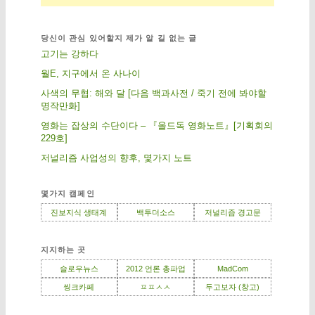
당신이 관심 있어할지 제가 알 길 없는 글
고기는 강하다
월E, 지구에서 온 사나이
사색의 무협: 해와 달 [다음 백과사전 / 죽기 전에 봐야할
명작만화]
영화는 잡상의 수단이다 – 『올드독 영화노트』[기획회의
229호]
저널리즘 사업성의 향후, 몇가지 노트
몇가지 캠페인
진보지식 생태계
백투더소스
저널리즘 경고문
지지하는 곳
슬로우뉴스
2012 언론 총파업
MadCom
씽크카페
ㅍㅍㅅㅅ
두고보자 (창고)