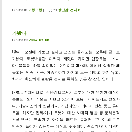
Posted in
모형모형
|
Tagged
장난감
,
전시회
가봤다
Posted on
2004. 05. 06.
!@#… 오전에 가보고 싶다고 포스트 올리고는, 오후에 곧바로
가봤다. 로봇박물관. 이쁘다. 재밌다. 하지만 입장료는… 비싸
다. 음음음. 하등 의미없는 어린이용 3D 애니메이션 상영만 빼
놓고는, 만족, 만족. 어중간하게 가지고 노는 어쩌고 하지 않고,
차라리 확실하게 관람용 전시로 특화한 것은 참 잘한 일이다.
!@#… 전체적으로, 장난감으로서의 로봇에 대한 무한한 애정이
돋보임. 전시 기술도 예쁘고 (걸리버 로봇…). 피노키오 발전사
니, 미술사조와의 연결이니, 기갑여인의 이미지 변천 등도 흥미
로움. 하지만 만화/애니 로봇에 대한 시대적 통찰 등 문화론적
컨셉 연구는 부족한 게 아쉬움. 배트맨, 슈퍼맨, 로빈이 왜 로봇
범주에 들어가 있는지는 아직도 수수께끼. 수집가+전시디렉터