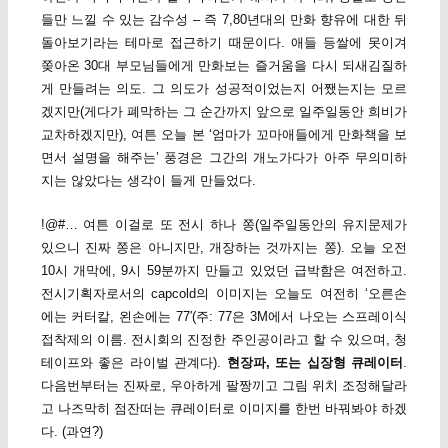
들만 느낄 수 있는 감수성 – 즉 7,80년대의 만화 향유에 대한 뒤
돌아보기라는 테마로 접근하기 때문이다. 애들 등쌀에 못이겨
쫒아온 30대 부모님들에게 만화보는 즐거움을 다시 되새김질하
게 만들려는 의도. 그 의도가 성공적이었는지 어쨌는지는 모르
겠지만(게다가 폐막하는 그 순간까지 앞으로 일주일동안 희비가
교차하겠지만), 여튼 오늘 본 ‘엄마가 꼬마애들에게 만화책을 보
면서 설명을 해주는’ 풍경은 그간의 개노가다가 아주 무의미하
지는 않았다는 생각이 들게 만들었다.
!@#… 여튼 이걸로 또 전시 하나 쫑(일주일동안의 유지문제가
있으니 진짜 쫑은 아니지만, 개장하는 것까지는 쫑). 오늘 오전
10시 개막에, 9시 59분까지 만들고 있었던 급박함은 여전하고.
전시기획자로서의 capcold의 이미지는 오늘도 여전히 ‘오른손
에는 커터칼, 왼손에는 77′(주: 77은 3M에서 나오는 스프레이식
접착제의 이름. 전시회의 진정한 주인공이라고 할 수 있으며, 청
테이프와 좋은 라이벌 관계다).
현장파, 또는 십장형 큐레이터
.
다음번부터는 진짜로, 우아하게 팔짱끼고 그림 위치 조정해달라
고 나즈막히 점잔떠는 큐레이터로 이미지를 한번 바꿔봐야 하겠
다. (과연?)