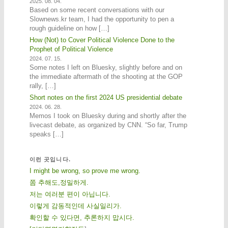
2025. 08. 04.
Based on some recent conversations with our
Slownews.kr team, I had the opportunity to pen a
rough guideline on how […]
How (Not) to Cover Political Violence Done to the
Prophet of Political Violence
2024. 07. 15.
Some notes I left on Bluesky, slightly before and on
the immediate aftermath of the shooting at the GOP
rally, […]
Short notes on the first 2024 US presidential debate
2024. 06. 28.
Memos I took on Bluesky during and shortly after the
livecast debate, as organized by CNN. “So far, Trump
speaks […]
이런 곳입니다.
I might be wrong, so prove me wrong.
쫌 추해도,정밀하게.
저는 여러분 편이 아닙니다.
이렇게 감동적인데 사실일리가.
확인할 수 있다면, 추론하지 맙시다.