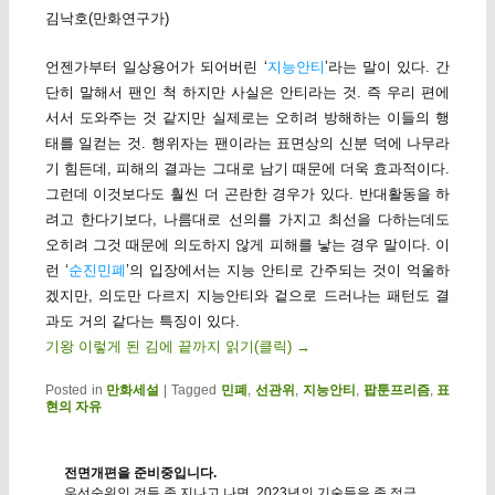
김낙호(만화연구가)
언젠가부터 일상용어가 되어버린 ‘
지능안티
’라는 말이 있다. 간
단히 말해서 팬인 척 하지만 사실은 안티라는 것. 즉 우리 편에
서서 도와주는 것 같지만 실제로는 오히려 방해하는 이들의 행
태를 일컫는 것. 행위자는 팬이라는 표면상의 신분 덕에 나무라
기 힘든데, 피해의 결과는 그대로 남기 때문에 더욱 효과적이다.
그런데 이것보다도 훨씬 더 곤란한 경우가 있다. 반대활동을 하
려고 한다기보다, 나름대로 선의를 가지고 최선을 다하는데도
오히려 그것 때문에 의도하지 않게 피해를 낳는 경우 말이다. 이
런 ‘
순진민폐
’의 입장에서는 지능 안티로 간주되는 것이 억울하
겠지만, 의도만 다르지 지능안티와 겉으로 드러나는 패턴도 결
과도 거의 같다는 특징이 있다.
기왕 이렇게 된 김에 끝까지 읽기(클릭)
→
Posted in
만화세설
|
Tagged
민폐
,
선관위
,
지능안티
,
팝툰프리즘
,
표
현의 자유
전면개편을 준비중입니다.
우선순위인 것들 좀 지나고 나면, 2023년의 기술들을 좀 적극