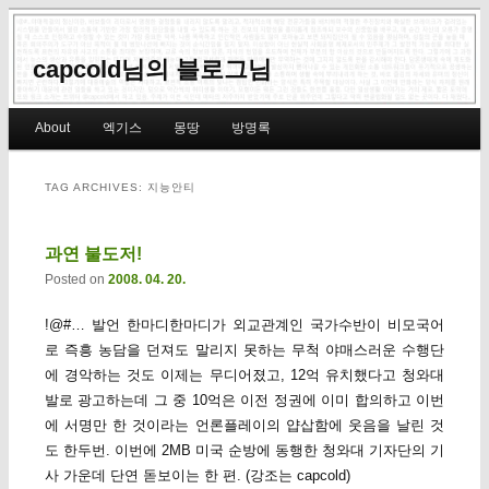
capcold님의 블로그님
Main menu
About
엑기스
몽땅
방명록
Skip to primary content
Skip to secondary content
TAG ARCHIVES:
지능안티
과연 불도저!
Posted on
2008. 04. 20.
!@#… 발언 한마디한마디가 외교관계인 국가수반이 비모국어
로 즉흥 농담을 던져도 말리지 못하는 무척 야매스러운 수행단
에 경악하는 것도 이제는 무디어졌고, 12억 유치했다고 청와대
발로 광고하는데 그 중 10억은 이전 정권에 이미 합의하고 이번
에 서명만 한 것이라는 언론플레이의 얍삽함에 웃음을 날린 것
도 한두번. 이번에 2MB 미국 순방에 동행한 청와대 기자단의 기
사 가운데 단연 돋보이는 한 편. (강조는 capcold)