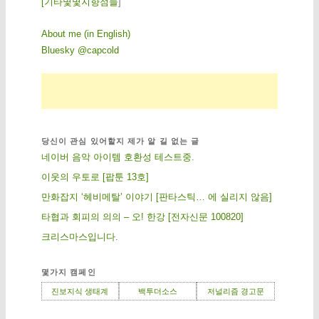
[
기
타
몇
몇
지
향
점
들
]
About me (in English)
Bluesky @capcold
당신이 관심 있어할지 제가 알 길 없는 글
네이버 음악 아이템 호환성 테스트중.
이웃의 우토로 [팝툰 13호]
만화잡지 ‘헤비메탈’ 이야기 [판타스틱… 에 실리지 않음]
타협과 회피의 의의 – 오! 한강 [전자신문 100820]
크리스마스입니다.
몇가지 캠페인
진보지식 생태계
백투더소스
저널리즘 경고문