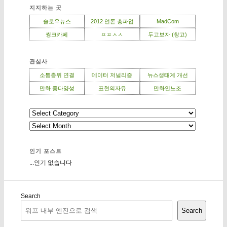
지지하는 곳
슬로우뉴스
2012 언론 총파업
MadCom
씽크카페
ㅍㅍㅅㅅ
두고보자 (창고)
관심사
소통층위 연결
데이터 저널리즘
뉴스생태계 개선
만화 종다양성
표현의자유
만화인노조
인기 포스트
...인기 없습니다
Search
Search