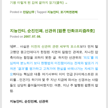
기왕 이렇게 된 김에 끝까지 읽기(클릭)
→
Posted in
만담난무
|
Tagged
지능안티
,
포기하면편해
지능안티, 순진민폐, 선관위 [팝툰 만화프리즘/9호]
Posted on
2007. 07. 08.
!@#… 사실은
이전의 선관위 관련 세부적 포스트
보다 먼저 탈
고했던 원고인데다가 한정된 지면의 칼럼인 관계로, 지나친 압
축이라는 함정을 피하지 못한 글. 하지만 선관위의
‘의도’를 의
심하며 분노하기 보다 현행법의 미진함이라는 전제와 발표가 가
져온 ‘결과’를 평가하고 고쳐가며 현실을 바꿔나가는 자세가 필
요
하다는 핵심은 대충 여기서부터 이미 언급 (다이제스트판 프
리퀄…인건가). 하기야 몇 주 지난 지금에 와서는 신경쓰는 사람
들도 상당히 줄어들어버렸지만. 여튼, 지난 주 발행된 팝툰의 칼
럼.
지능안티, 순진민폐, 선관위