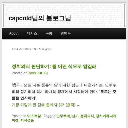
capcold님의 블로그님
Main menu
About
엑기스
몽땅
방명록
Skip to primary content
Skip to secondary content
TAG ARCHIVES:
지적겸손
정치의식 판단하기: 뭘 어떤 식으로 알길래
Posted on
2009. 10. 19.
!@#… 모든 다른 종류의 앎에 대한 접근과 마찬가지로, 민주주
의의 정치의식 역시 하나의 명제에서 시작해야 한다: “
모르는 것
들을 인식하기
“.
기왕 이렇게 된 김에 끝까지 읽기(클릭)
→
Posted in
아스트랄
|
Tagged
민주주의
,
선거
,
정치의식
,
정치커뮤니케
이션
,
지적겸손