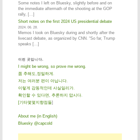
Some notes I left on Bluesky, slightly before and on
the immediate aftermath of the shooting at the GOP
rally, […]
Short notes on the first 2024 US presidential debate
2024. 06. 28.
Memos I took on Bluesky during and shortly after the
livecast debate, as organized by CNN. “So far, Trump
speaks […]
이런 곳입니다.
I might be wrong, so prove me wrong.
쫌 추해도,정밀하게.
저는 여러분 편이 아닙니다.
이렇게 감동적인데 사실일리가.
확인할 수 있다면, 추론하지 맙시다.
[
기
타
몇
몇
지
향
점
들
]
About me (in English)
Bluesky @capcold