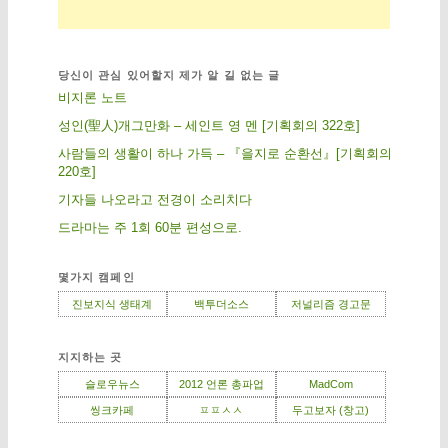
당신이 관심 있어할지 제가 알 길 없는 글
비지론 노트
성인(聖人)개그만화 – 세인트 영 멘 [기획회의 322호]
사람들의 생활이 하나 가득 – 『을지로 순환선』[기획회의
220호]
기자들 나오라고 전경이 소리치다
드라마는 주 1회 60분 편성으로.
몇가지 캠페인
진보지식 생태계
백투더소스
저널리즘 경고문
지지하는 곳
슬로우뉴스
2012 언론 총파업
MadCom
씽크카페
ㅍㅍㅅㅅ
두고보자 (창고)