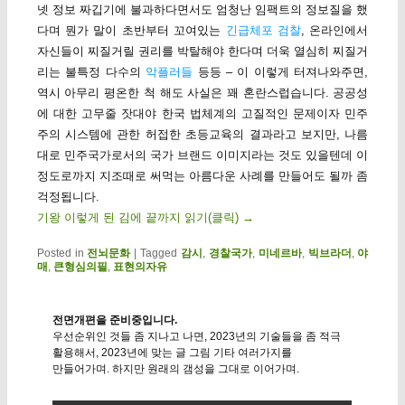
넷 정보 짜깁기에 불과하다면서도 엄청난 임팩트의 정보질을 했
다며 뭔가 말이 초반부터 꼬여있는
긴급체포 검찰
, 온라인에서
자신들이 찌질거릴 권리를 박탈해야 한다며 더욱 열심히 찌질거
리는 불특정 다수의
악플러들
등등 – 이 이렇게 터져나와주면,
역시 아무리 평온한 척 해도 사실은 꽤 혼란스럽습니다. 공공성
에 대한 고무줄 잣대야 한국 법체계의 고질적인 문제이자 민주
주의 시스템에 관한 허접한 초등교육의 결과라고 보지만, 나름
대로 민주국가로서의 국가 브랜드 이미지라는 것도 있을텐데 이
정도로까지 지조때로 써먹는 아름다운 사례를 만들어도 될까 좀
걱정됩니다.
기왕 이렇게 된 김에 끝까지 읽기(클릭)
→
Posted in
전뇌문화
|
Tagged
감시
,
경찰국가
,
미네르바
,
빅브라더
,
야
매
,
큰형심의필
,
표현의자유
전면개편을 준비중입니다.
우선순위인 것들 좀 지나고 나면, 2023년의 기술들을 좀 적극
활용해서, 2023년에 맞는 글 그림 기타 여러가지를
만들어가며. 하지만 원래의 갬성을 그대로 이어가며.