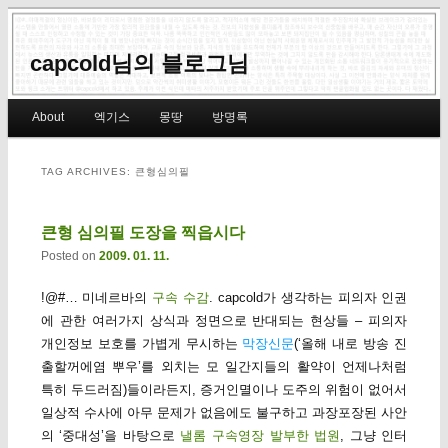
capcold님의 블로그님
Main menu
About
엑기스
몽땅
방명록
Skip to primary content
Skip to secondary content
TAG ARCHIVES:
큰형심의필
큰형 심의필 도장을 찍읍시다
Posted on
2009. 01. 11.
!@#… 미네르바의
구속 수감
. capcold가 생각하는 피의자 인권
에 관한 여러가지 상식과 정면으로 반대되는 현상들 – 피의자
개인정보 보호를 가볍게 무시하는
막장신문
(‘올해 내로 방송 진
출할꺼에염 뿌우’를 외치는 모 일간지들의 활약이 언제나처럼
특히 두드러짐)들이라든지, 증거인멸이나 도주의 위험이 없어서
일상적 수사에 아무 문제가 없음에도 불구하고 과장포장된 사안
의 ‘중대성’을 바탕으로
낼롬 구속영장 발부한 법원
, 그냥 인터