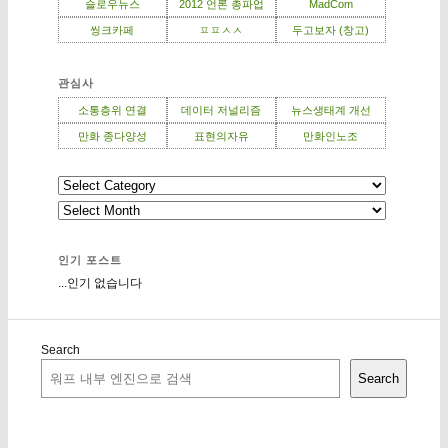
슬로우뉴스
2012 언론 총파업
MadCom
씽크카페
ㅍㅍㅅㅅ
두고보자 (창고)
관심사
소통층위 연결
데이터 저널리즘
뉴스생태계 개선
만화 종다양성
표현의자유
만화인노조
인기 포스트
...인기 없습니다
Search
Search