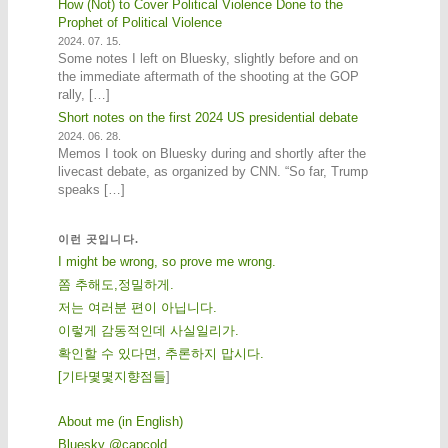
How (Not) to Cover Political Violence Done to the
Prophet of Political Violence
2024. 07. 15.
Some notes I left on Bluesky, slightly before and on
the immediate aftermath of the shooting at the GOP
rally, […]
Short notes on the first 2024 US presidential debate
2024. 06. 28.
Memos I took on Bluesky during and shortly after the
livecast debate, as organized by CNN. “So far, Trump
speaks […]
이런 곳입니다.
I might be wrong, so prove me wrong.
쫌 추해도,정밀하게.
저는 여러분 편이 아닙니다.
이렇게 감동적인데 사실일리가.
확인할 수 있다면, 추론하지 맙시다.
[
기
타
몇
몇
지
향
점
들
]
About me (in English)
Bluesky @capcold