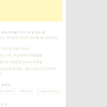
 관심 있어할지 제가 알 길 없는 글
스, 미디어의 판도라 상자를 열다 [액트온
]
 이라크 파병 이야기…
보 사태, 직장폐쇄와 짝퉁발행
철거민 과잉진압 사태의 토막들
 놀이의 즐거움 – 올라 치꼬스 [기획회의
]
 캠페인
지식 생태계
백투더소스
저널리즘 경고문
는 곳