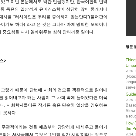
바 있고 이번 본문에서도 약간 언급했지만, 한국어판의 번역
 작품 특유의 일상성과 유머러스함이 상당히 많이 뭉개지니
e us” 라는 대사를 “러시아인은 우리를 좋아하지 않는단다”(불어판이
이기도 하다) 라고 쓴 것은 그나마 아예 명백한 오역이니
의 중요성을 다시 일깨워주는 심히 안타까운 일이다.
=
영문 
Thing
스>
Empat
2026. 0
[Note
langu
serve
 그렇기 때문에 단번에 사회의 전모를 객관적으로 읽어내
Guide
회를 읽어내고자 하는 사람이 그 사회 속에 들어있다면 더욱
2025. 0
다. 사회학자들이든 작가든 혹은 단순히 일상을 영위하는
Based
Slown
 못하다.
a rou
How (
고 주관적이라는 것을 애초부터 당당하게 내세우고 들어가
the Pr
대표되는 서사극에서 그것은 ‘1인칭 작가 시점’이라는 것으로
2024. 0