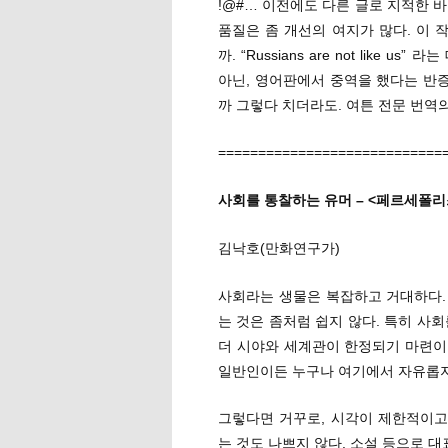
!@#… 이전에도 다른 글로 지적한 
품질은 좀 개선의 여지가 많다. 이
까. “Russians are not lik
아닌, 영어판에서 중역을 했다는 반증
까 그렇다 치더라도. 여튼 전문 번역
============================
사회를 통찰하는 유머 – <페르세폴리
김낙호(만화연구가)
사회라는 생물은 복잡하고 거대하다.
는 것은 좀처럼 쉽지 않다. 특히 사
더 시야와 세계관이 한정되기 마련이
일반인이든 누구나 여기에서 자유롭지
그렇다면 거꾸로, 시각이 제한적이
는 것도 나쁘지 않다. 소설 등으로 