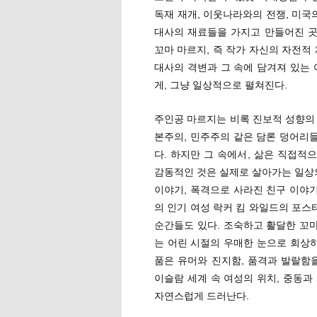
독재 재개, 이웃나라와의 전쟁, 미국
대사의 재료들을 가지고 만들어진 곳
꼬마 마르지, 즉 작가 자신의 자전적
대사의 격변과 그 속에 담겨져 있는 
게, 그냥 일상적으로 펼쳐진다.
주인공 마르지는 비록 진보적 성향의
본주의, 민주주의 같은 담론 덩어리
다. 하지만 그 속에서, 삶은 직접적
감동적인 것은 실제로 살아가는 일상의
이야기, 폭격으로 사라진 친구 이야기
의 인기 여성 락커 킴 와일드의 포
순간들도 있다. 조숙하고 활달한 꼬마
는 어린 시절의 우매한 눈으로 회상
품은 유머와 진지함, 품격과 발랄함을
이슬람 세계 속 여성의 위치, 중동과
자연스럽게 드러난다.