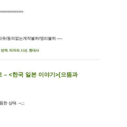
===========
ld. 이동자유/동의없는개작불허/영리불허 —-
,
번역
,
타자의 시선
,
현대사
 – <한국 일본 이야기>[으뜸과
 상태. –;;;