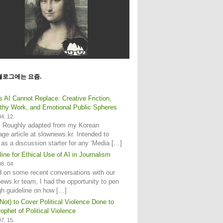
블로그에는 요즘.
s AI Cannot Replace: Creative Friction,
hy Work, and Emotional Public Spheres
4. 12.
: Roughly adapted from my Korean
age article at slownews.kr. Intended to
 as a discussion starter for any ‘Media […]
line for Ethical Use of AI in Journalism
8. 04.
 on some recent conversations with our
ews.kr team, I had the opportunity to pen
gh guideline on how […]
Not) to Cover Political Violence Done to
ophet of Political Violence
7. 15.