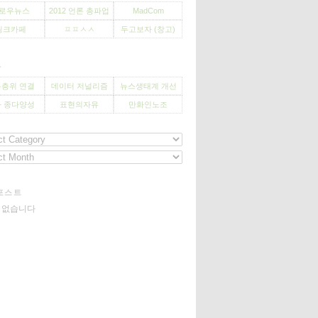
로우뉴스
2012 언론 총파업
MadCom
씽크카페
ㅍㅍㅅㅅ
두고보자 (창고)
사
층위 연결
데이터 저널리즘
뉴스생태계 개선
 종다양성
표현의자유
만화인노조
포스트
기 없습니다