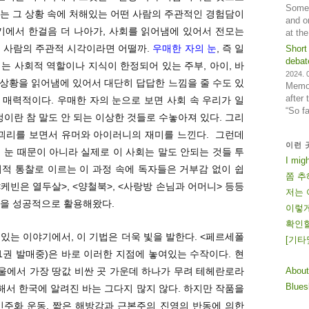
Some 
는 그 상황 속에 처해있는 어떤 사람의 주관적인 경험담이
and o
기에서 한걸음 더 나아가, 사회를 읽어냄에 있어서 전모는
at th
는 사람의 주관적 시각이라면 어떨까.
우매한 자의 눈
, 즉 일
Short
debat
는 사회적 역할이나 지식이 한정되어 있는 주부, 아이, 바
2024. 0
속 상황을 읽어냄에 있어서 대단히 답답한 느낌을 줄 수도 있
Memos
after
은 매력적이다. 우매한 자의 눈으로 보면 사회 속 우리가 일
“So f
란 참 말도 안 되는 이상한 것들로 수놓아져 있다. 그리
 괴리를 보면서 유머와 아이러니의 재미를 느낀다. 그런데
이런 
 눈 때문이 아니라 실제로 이 사회는 말도 안되는 것들 투
I mig
적 통찰로 이르는 이 과정 속에 독자들은 거부감 없이 쉽
쫌 추
<케빈은 열두살>, <양철북>, <사랑방 손님과 어머니> 등등
저는 
눈을 성공적으로 활용해왔다.
이렇게
확인할
있는 이야기에서, 이 기법은 더욱 빛을 발한다. <페르세폴
[
기
타
 1권 발매중)은 바로 이러한 지점에 놓여있는 수작이다. 현
About
서울에서 가장 땅값 비싼 곳 가운데 하나가 무려 테헤란로라
Blue
대해서 한국에 알려진 바는 그다지 많지 않다. 하지만 작품을
민주화 운동, 짧은 해방감과 근본주의 진영의 반동에 의한