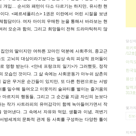
의 개입… 순서와 패턴이 다소 다르기는 하지만, 유사한 현
이다. <페르세폴리스> 1권은 이란에서 어린 시절을 보낸
 체험담이다. 여자 아이의 우매한 눈을 통해서 바라보는 현
여러 모순과 함의, 그리고 희망들이 전혀 드라마틱하지 않
당신이
위키릭
 집안의 딸이지만 여하튼 꼬마인 덕분에 사회주의, 종교근
/12호
들도 고뇌의 대상이라기보다는 일상 속의 피상적 표어들이
아직도
으로 영향 받는다. <안네 프랑크의 일기>가 그러했듯, 정작
한국일
 모습인 것이다. 그 삶 속에는 사회운동가 아누쉬 삼촌의
용산 
 같은 무거운 순간들이 있지만, 또 다른 한편으로는 서방
탈력과
스터를 밀수해 들여오고 이웃끼리 술파티를 벌이는 즐거움의
313호
 마르지의 행동들, 그리고 그 순간을 지금 자신의 눈보다
하는 작가 사트라피의 유머감각이 함께 녹아들어가면서 작
몇가지
 얻어낸다. 그 속에서 자유와 억압, 생활과 이념, 격변기
진보
 서방세계의 문화적 관계 등 사회를 구성하는 다양한 틀이
지지하