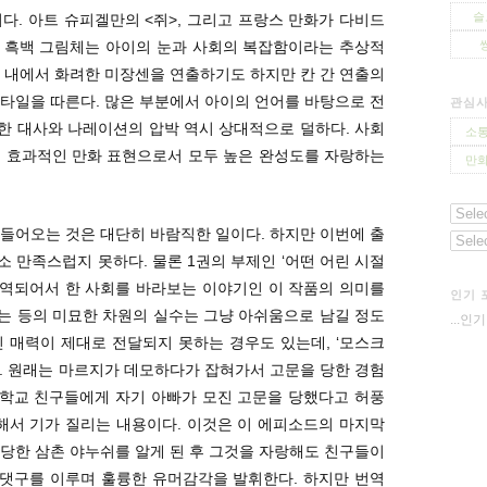
슬
다. 아트 슈피겔만의 <쥐>, 그리고 프랑스 만화가 다비드
 흑백 그림체는 아이의 눈과 사회의 복잡함이라는 추상적
 내에서 화려한 미장센을 연출하기도 하지만 칸 간 연출의
타일을 따른다. 많은 부분에서 아이의 언어를 바탕으로 전
관심
한 대사와 나레이션의 압박 역시 상대적으로 덜하다. 사회
소통
, 효과적인 만화 표현으로서 모두 높은 완성도를 자랑하는
만화
들어오는 것은 대단히 바람직한 일이다. 하지만 이번에 출
 만족스럽지 못하다. 물론 1권의 부제인 ‘어떤 어린 시절
 번역되어서 한 사회를 바라보는 이야기인 이 작품의 의미를
인기 
는 등의 미묘한 차원의 실수는 그냥 아쉬움으로 남길 정도
...인
 매력이 제대로 전달되지 못하는 경우도 있는데, ‘모스크
. 원래는 마르지가 데모하다가 잡혀가서 고문을 당한 경험
 학교 친구들에게 자기 아빠가 모진 고문을 당했다고 허풍
해서 기가 질리는 내용이다. 이것은 이 에피소드의 마지막
당한 삼촌 야누쉬를 알게 된 후 그것을 자랑해도 친구들이
댓구를 이루며 훌륭한 유머감각을 발휘한다. 하지만 번역