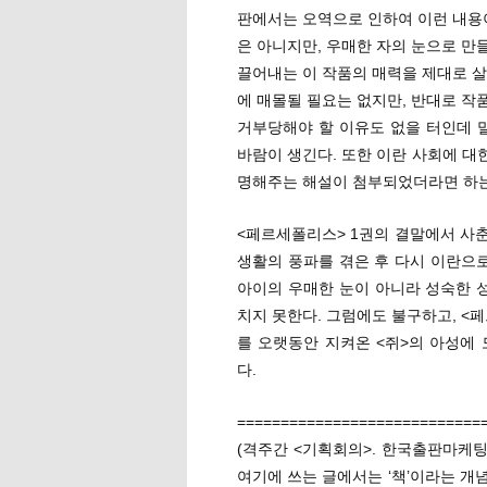
판에서는 오역으로 인하여 이런 내용이
은 아니지만, 우매한 자의 눈으로 만
끌어내는 이 작품의 매력을 제대로 살
에 매몰될 필요는 없지만, 반대로 작
거부당해야 할 이유도 없을 터인데 
바람이 생긴다. 또한 이란 사회에 대
명해주는 해설이 첨부되었더라면 하는
<페르세폴리스> 1권의 결말에서 사춘
생활의 풍파를 겪은 후 다시 이란으로
아이의 우매한 눈이 아니라 성숙한 
치지 못한다. 그럼에도 불구하고, <
를 오랫동안 지켜온 <쥐>의 아성에
다.
============================
(격주간 <기획회의>. 한국출판마케팅
여기에 쓰는 글에서는 ‘책’이라는 개