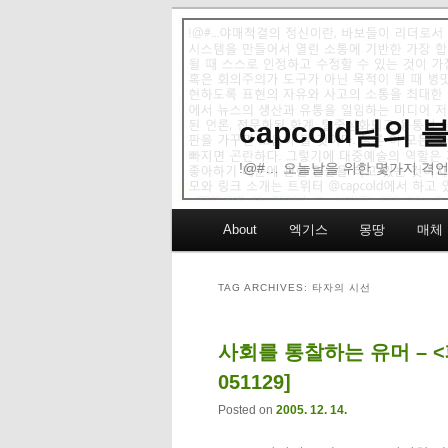
capcold님의
!@#… 오늘날을 위한 몇가지 격언
Main menu
About
엑기스
몽땅
매체
Skip to primary content
Skip to secondary content
TAG ARCHIVES:
타자의 시선
사회를 통찰하는 유머 – 
051129]
Posted on
2005. 12. 14.