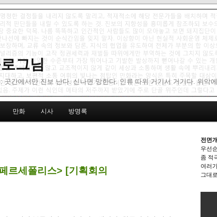
 블로그님
: 곳간에서만 진보 난다. 신나면 망한다. 인류 따위 거기서 거기다. 위악
만화
시사
방명록
전면개
우선순
좀 적
여러가
<페르세폴리스> [기획회의
그대로