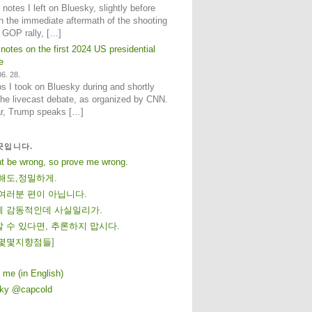
notes I left on Bluesky, slightly before
n the immediate aftermath of the shooting
e GOP rally, […]
 notes on the first 2024 US presidential
e
6. 28.
 I took on Bluesky during and shortly
 the livecast debate, as organized by CNN.
ar, Trump speaks […]
곳입니다.
ht be wrong, so prove me wrong.
해도,정밀하게.
여러분 편이 아닙니다.
 감동적인데 사실일리가.
 수 있다면, 추론하지 맙시다.
몇
몇
지
향
점
들
]
 me (in English)
sky @capcold