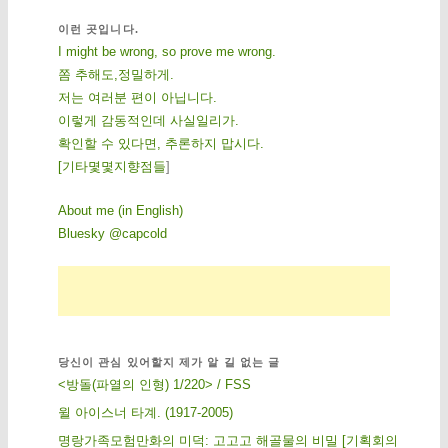
이런 곳입니다.
I might be wrong, so prove me wrong.
쫌 추해도,정밀하게.
저는 여러분 편이 아닙니다.
이렇게 감동적인데 사실일리가.
확인할 수 있다면, 추론하지 맙시다.
[
기
타
몇
몇
지
향
점
들
]
About me (in English)
Bluesky @capcold
당신이 관심 있어할지 제가 알 길 없는 글
<방돌(파열의 인형) 1/220> / FSS
윌 아이스너 타계. (1917-2005)
명랑가족모험만화의 미덕: 고고고 해골물의 비밀 [기획회의