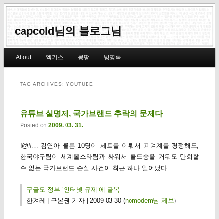
capcold님의 블로그님
Main menu
About
엑기스
몽땅
방명록
Skip to primary content
Skip to secondary content
TAG ARCHIVES:
YOUTUBE
유튜브 실명제, 국가브랜드 추락의 문제다
Posted on
2009. 03. 31.
!@#… 김연아 클론 10명이 세트를 이뤄서 피겨계를 평정해도,
한국야구팀이 세계올스타팀과 싸워서 콜드승을 거둬도 만회할
수 없는 국가브랜드 손실 사건이 최근 하나 일어났다.
구글도 정부 ‘인터넷 규제’에 굴복
한겨레 | 구본권 기자 | 2009-03-30 (
nomodem님 제보
)