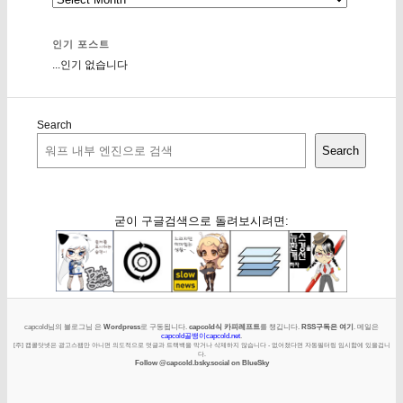
인기 포스트
...인기 없습니다
Search
Search
굳이 구글검색으로 돌려보시려면:
capcold님의 블로그님 은
Wordpress
로 구동됩니다.
capcold식 카피레프트
를 챙깁니다.
RSS구독은 여기
. 메일은
capcold골뱅이capcold.net
.
[주] 캡콜닷넷은 광고스팸만 아니면 의도적으로 덧글과 트랙백을 막거나 삭제하지 않습니다 - 없어졌다면 자동필터링 임시함에 있을겁니
다.
Follow @capcold.bsky.social on BlueSky