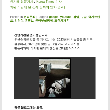
한겨레 영문기사
/
Korea Times 기사
기왕 이렇게 된 김에 끝까지 읽기(클릭)
→
Posted in
전뇌문화
|
Tagged
google
,
youtube
,
검열
,
구글
,
국가브랜
드
,
멍청함
,
유튜브
,
인터넷실명제
,
표현의자유
전면개편을 준비중입니다.
우선순위인 것들 좀 지나고 나면, 2023년의 기술들을 좀 적극
활용해서, 2023년에 맞는 글 그림 기타 여러가지를
만들어가며. 하지만 원래의 갬성을 그대로 이어가며.
영문 블로그에는 요즘.