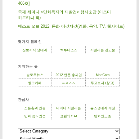
406호]
국제 세미나 <만화독자의 재발견> 행사소감 (아즈마
히로키씨 외)
베스트 오브 2012: 문화 이것저것(영화, 음악, TV, 웹사이트)
몇가지 캠페인
진보지식 생태계
백투더소스
저널리즘 경고문
지지하는 곳
슬로우뉴스
2012 언론 총파업
MadCom
씽크카페
ㅍㅍㅅㅅ
두고보자 (창고)
관심사
소통층위 연결
데이터 저널리즘
뉴스생태계 개선
만화 종다양성
표현의자유
만화인노조