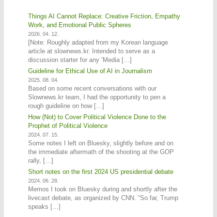
Things AI Cannot Replace: Creative Friction, Empathy
Work, and Emotional Public Spheres
2026. 04. 12.
[Note: Roughly adapted from my Korean language
article at slownews.kr. Intended to serve as a
discussion starter for any ‘Media […]
Guideline for Ethical Use of AI in Journalism
2025. 08. 04.
Based on some recent conversations with our
Slownews.kr team, I had the opportunity to pen a
rough guideline on how […]
How (Not) to Cover Political Violence Done to the
Prophet of Political Violence
2024. 07. 15.
Some notes I left on Bluesky, slightly before and on
the immediate aftermath of the shooting at the GOP
rally, […]
Short notes on the first 2024 US presidential debate
2024. 06. 28.
Memos I took on Bluesky during and shortly after the
livecast debate, as organized by CNN. “So far, Trump
speaks […]