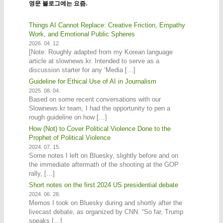
영문 블로그에는 요즘.
Things AI Cannot Replace: Creative Friction, Empathy
Work, and Emotional Public Spheres
2026. 04. 12.
[Note: Roughly adapted from my Korean language
article at slownews.kr. Intended to serve as a
discussion starter for any ‘Media […]
Guideline for Ethical Use of AI in Journalism
2025. 08. 04.
Based on some recent conversations with our
Slownews.kr team, I had the opportunity to pen a
rough guideline on how […]
How (Not) to Cover Political Violence Done to the
Prophet of Political Violence
2024. 07. 15.
Some notes I left on Bluesky, slightly before and on
the immediate aftermath of the shooting at the GOP
rally, […]
Short notes on the first 2024 US presidential debate
2024. 06. 28.
Memos I took on Bluesky during and shortly after the
livecast debate, as organized by CNN. “So far, Trump
speaks […]