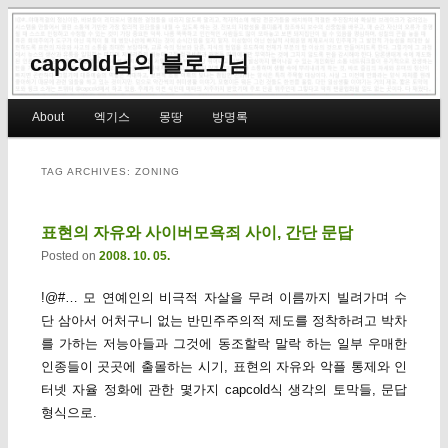
capcold님의 블로그님
Main menu
About
엑기스
몽땅
방명록
Skip to primary content
Skip to secondary content
TAG ARCHIVES:
ZONING
표현의 자유와 사이버모욕죄 사이, 간단 문답
Posted on
2008. 10. 05.
!@#… 모 연예인의 비극적 자살을 무려 이름까지 빌려가며 수
단 삼아서 어처구니 없는 반민주주의적 제도를 정착하려고 박차
를 가하는 저능아들과 그것에 동조할락 말락 하는 일부 우매한
인종들이 곳곳에 출몰하는 시기, 표현의 자유와 악플 통제와 인
터넷 자율 정화에 관한 몇가지 capcold식 생각의 토막들, 문답
형식으로.