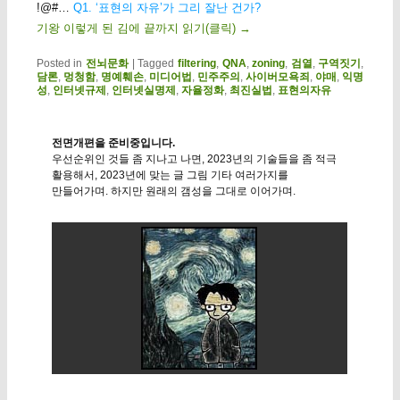
!@#…
Q1. ‘표현의 자유’가 그리 잘난 건가?
기왕 이렇게 된 김에 끝까지 읽기(클릭)
→
Posted in
전뇌문화
|
Tagged
filtering
,
QNA
,
zoning
,
검열
,
구역짓기
,
담론
,
멍청함
,
명예훼손
,
미디어법
,
민주주의
,
사이버모욕죄
,
야매
,
익명
성
,
인터넷규제
,
인터넷실명제
,
자율정화
,
최진실법
,
표현의자유
전면개편을 준비중입니다.
우선순위인 것들 좀 지나고 나면, 2023년의 기술들을 좀 적극
활용해서, 2023년에 맞는 글 그림 기타 여러가지를
만들어가며. 하지만 원래의 갬성을 그대로 이어가며.