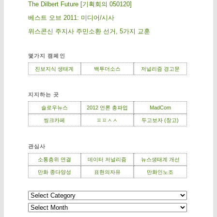
The Dilbert Future [기획회의 050120]
베스트 오브 2011: 미디어/시사
위스콘신 주지사 주민소환 선거, 5가지 교훈
몇가지 캠페인
진보지식 생태계
백투더소스
저널리즘 경고문
지지하는 곳
슬로우뉴스
2012 언론 총파업
MadCom
씽크카페
ㅍㅍㅅㅅ
두고보자 (창고)
관심사
소통층위 연결
데이터 저널리즘
뉴스생태계 개선
만화 종다양성
표현의자유
만화인노조