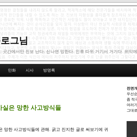
 블로그님
: 곳간에서만 진보 난다. 신나면 망한다. 인류 따위 거기서 거기다. 위악
만화
시사
방명록
전면개
우선순
좀 적
여러가
사실은 망한 사고방식들
그대로
은 망한 사고방식들에 관해. 굵고 진지한 글로 써보기에 귀
.