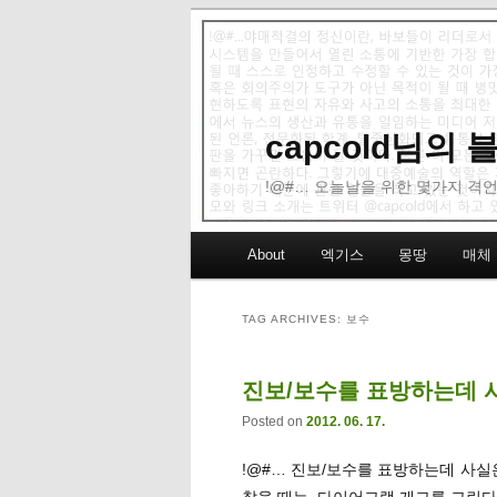
capcold님의
!@#… 오늘날을 위한 몇가지 격언
Main menu
About
엑기스
몽땅
매체
Skip to primary content
Skip to secondary content
TAG ARCHIVES:
보수
진보/보수를 표방하는데 
Posted on
2012. 06. 17.
!@#… 진보/보수를 표방하는데 사실
찮을 때는, 다이어그램 개그를 그린다