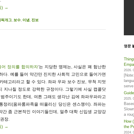
릭)
→
래픽개그
,
보수
,
이념
,
진보
영문 
Thing
Empat
용어 정의를 합의하자
‘는 지당한 명제는, 사실은 꽤 험난한
2026. 0
하다. 예를 들어 약간만 진지한 사회적 고민으로 들어가면
[Note
langu
 카테고리라고 할 수 있다. 좌파 우파 보수 진보, 무척 지멋
serve
 지나칠 정도로 강력한 규정이다. 그렇기에 사실 캡콜닷
Guide
 범주이기도 한데, 여튼 그래도 생각난 김에 좌파우파라고
2025. 0
Based
교통정리(움파룸파족을 떠올리신 당신은 센스쟁이). 좌파는
Slown
약간 좀 근본적인 이야기들인데, 얼추 대학 신입생 교양강
a rou
권장.
How (
릭)
→
the Pr
2024. 0