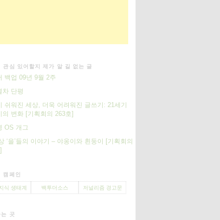
 관심 있어할지 제가 알 길 없는 글
 백업 09년 9월 2주
열차 단평
 쉬워진 세상, 더욱 어려워진 글쓰기: 21세기
의 변화 [기획회의 263호]
 OS 개그
상 ‘을’들의 이야기 – 야옹이와 흰둥이 [기획회의
]
 캠페인
지식 생태계
백투더소스
저널리즘 경고문
는 곳