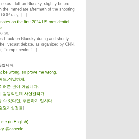
notes I left on Bluesky, slightly before
n the immediate aftermath of the shooting
e GOP rally, […]
 notes on the first 2024 US presidential
e
6. 28.
 I took on Bluesky during and shortly
 the livecast debate, as organized by CNN.
ar, Trump speaks […]
곳입니다.
ht be wrong, so prove me wrong.
해도,정밀하게.
여러분 편이 아닙니다.
 감동적인데 사실일리가.
 수 있다면, 추론하지 맙시다.
몇
몇
지
향
점
들
]
 me (in English)
sky @capcold