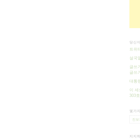
당신이
트위터
설국
글쓰기
글쓰기
대통령
이 세
303호
몇가지
진보
지지하