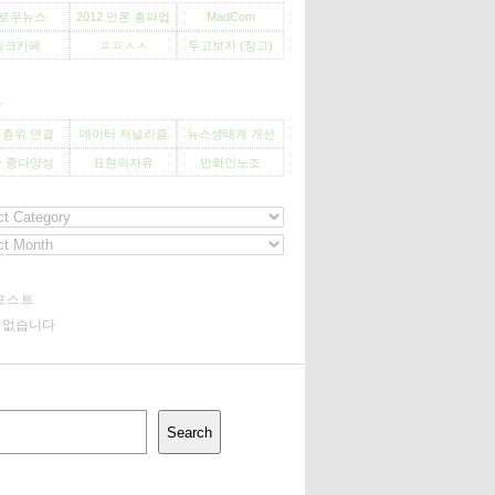
로우뉴스
2012 언론 총파업
MadCom
씽크카페
ㅍㅍㅅㅅ
두고보자 (창고)
사
층위 연결
데이터 저널리즘
뉴스생태계 개선
 종다양성
표현의자유
만화인노조
포스트
기 없습니다
Search