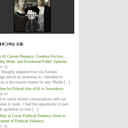
블로그에는 요즘.
s AI Cannot Replace: Creative Friction,
hy Work, and Emotional Public Spheres
4. 12.
: Roughly adapted from my Korean
age article at slownews.kr. Intended to
 as a discussion starter for any ‘Media […]
line for Ethical Use of AI in Journalism
8. 04.
 on some recent conversations with our
ews.kr team, I had the opportunity to pen
gh guideline on how […]
Not) to Cover Political Violence Done to
ophet of Political Violence
7. 15.