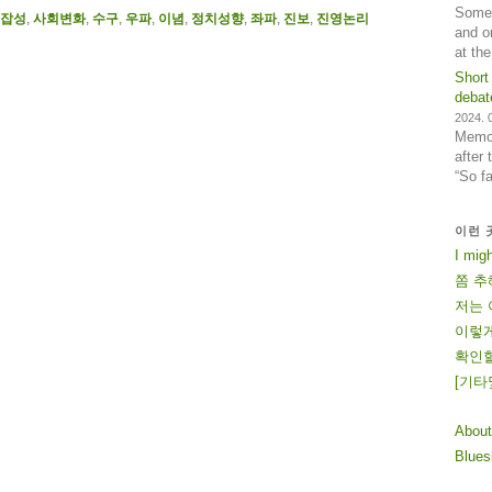
Some 
잡성
,
사회변화
,
수구
,
우파
,
이념
,
정치성향
,
좌파
,
진보
,
진영논리
and o
at th
Short
debat
2024. 0
Memos
after
“So f
이런 
I mig
쫌 추
저는 
이렇게
확인할
[
기
타
About
Blue