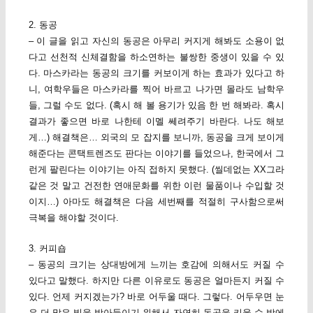
2. 동공
– 이 글을 읽고 자신의 동공은 아무리 커지게 해봐도 소용이 없
다고 선천적 신체결함을 하소연하는 불쌍한 중생이 있을 수 있
다. 마스카라는 동공의 크기를 커보이게 하는 효과가 있다고 하
니, 여학우들은 마스카라를 찍어 바르고 나가면 몰라도 남학우
들, 그럴 수도 없다. (혹시 해 볼 용기가 있음 한 번 해봐라. 혹시
결과가 좋으면 바로 나한테 이멜 쎄려주기 바란다. 나도 해보
게…) 해결책은… 외국의 모 잡지를 보니까, 동공을 크게 보이게
해준다는 콘택트렌즈도 판다는 이야기를 들었으나, 한국에서 그
런게 팔린다는 이야기는 아직 접하지 못했다. (씰데없는 XX그라
같은 것 말고 건전한 연애문화를 위한 이런 물품이나 수입할 것
이지…) 아마도 해결책은 다음 세번째를 적절히 구사함으로써
극복을 해야할 것이다.
3. 커피숍
– 동공의 크기는 상대방에게 느끼는 호감에 의해서도 커질 수
있다고 말했다. 하지만 다른 이유로도 동공은 얼마든지 커질 수
있다. 언제 커지겠는가? 바로 어두울 때다. 그렇다. 어두우면 눈
은 더 많은 빛을 받아들이기 위해서 자연히 동공을 키울 수 밖에