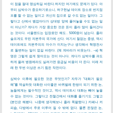
이 점을 절대 명심하길 바란다.하지만 여기에도 문제가 있다. 아
무리 심박수가 중요하기로소니, 허구헌날 데이트 장소로 번지점
프를 할 수 없는 일이고 귀신의 집으로 갈 수도 없는 일이다. 그
렇다고 산에서 뱀잡아다가 상대방 앞에 풀어놓을 수도 없는 일
이 아닌가? 게다가 가장 중요한 것은 돈이 졸라 많이 들어간다
는 것이다. 서울랜드는 입장료만 해도.. 5000원이 넘는다. 졸라
슬프게도 우린 자본주의 국가에 산다. 여기서 철없는 중생, 역시
데이트에도 자본주의의 마수가 미치는구나 생각해서 혁명전사
로 돌변하는 일이 없길 바란다. (체 게바라가 비웃는다.. –a) 혁
명은 그렇게 쉽게 찾아오는 것이 아니다. 게다가 심박수를 과도
하게 올려 병원에라도 실려가면 응급실 비용이 더 든다. 이래 저
래 한 두번 이상은 쓰기 힘든 작전이다.
심박수 이후에 필요한 것은 무엇인가? 자두가 “대화가 필요
해”를 역설하듯 대화란 사이좋은 바퀴벌레 한쌍이 되기 위한 뇬,
놈들에게는 필수적인 것이고, 역시 데이트시 대화는 빼어 놓을
수 없는 것이다. 그렇다고 전철간에서 대화를 즐기기도 그렇고
(본인은 해봤다. 나중에 생각해보니 졸라 쪽팔렸다.) 카페나 커
피숍, 다방에서 주로 이루어 질 수 밖에 없다. 물론 돈많은 뇬,