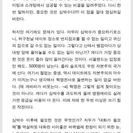
미팅과 소개팅에서 성공할 수 있는 비결을 알려주었다. 다시 한
번 말하지만, 중요한 것은 심박수다!!!! 이 점을 절대 명심하길
바란다.
하지만 여기에도 문제가 있다. 아무리 심박수가 중요하기로소
니, 허구헌날 데이트 장소로 번지점프를 할 수 없는 일이고 귀신
의 집으로 갈 수도 없는 일이다. 그렇다고 산에서 뱀잡아다가 상
대방 앞에 풀어놓을 수도 없는 일이 아닌가? 게다가 가장 중요
한 것은 돈이 졸라 많이 들어간다는 것이다. 서울랜드는 입장료
만 해도.. 5000원이 넘는다. 졸라 슬프게도 우린 자본주의 국가
에 산다. 여기서 철없는 중생, 역시 데이트에도 자본주의의 마수
가 미치는구나 생각해서 혁명전사로 돌변하는 일이 없길 바란
다. (체 게바라가 비웃는다.. –a) 혁명은 그렇게 쉽게 찾아오는
것이 아니다. 게다가 심박수를 과도하게 올려 병원에라도 실려
가면 응급실 비용이 더 든다. 이래 저래 한 두번 이상은 쓰기 힘
든 작전이다.
심박수 이후에 필요한 것은 무엇인가? 자두가 “대화가 필요
해”를 역설하듯 대화란 사이좋은 바퀴벌레 한쌍이 되기 위한 뇬,