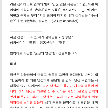
것은 심리테스트 결과와 함께 “당신 같은 사람들이라면, 이런 아
이템에 관심있을 것이다”라는 지름혼 불지펴주기…-_-; 뭐 여튼,
이번호 주제는 무려 “지금 전쟁이 터지면 내가 살아남을 가능성
은?”. 한번 해봤더니 결과는… (강조는 capcold가)
——————————-
지금 전쟁이 터지면 내가 살아남을 가능성은?
상황예민성 : 70 점 행동신속성 : 70 점
침착하고 과감한 “전장의 영웅”형 / 생존확률 80%
특징
당신은 상황파악이 빠르고 행동도 그만큼 과감하다. 나서야 할
때, 숨어야 할 때를 냉정하게 판단할 줄 안다. 당신 주변에는 사
람들이 많이 모이는데,
그건 당신의 인품이나 지도력 때문이 아
니다. 그저 당신을 따르면 살 수 있다는 사실이 은연중 알려져
있기 때문이다. 하지만 당신은 그렇게 모여든 사람들에게 별로
책임감을 느끼진 않는다.
삶과 죽음은 운명이고 내 운명을 내 마
음대로 할 수 없듯, 다른 사람들의 운명도 당신과는 상관없는 곳