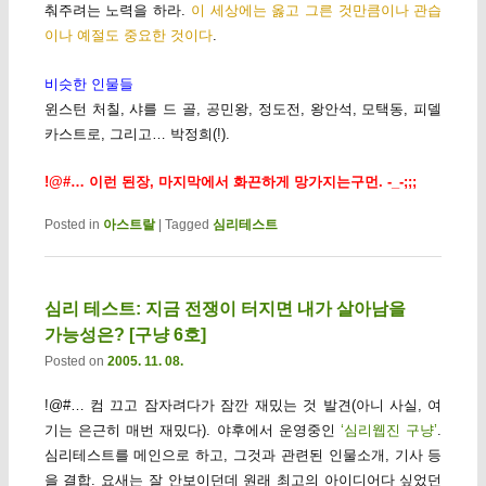
춰주려는 노력을 하라.
이 세상에는 옳고 그른 것만큼이나 관습
이나 예절도 중요한 것이다
.
비슷한 인물들
윈스턴 처칠, 샤를 드 골, 공민왕, 정도전, 왕안석, 모택동, 피델
카스트로, 그리고… 박정희(!).
!@#… 이런 된장, 마지막에서 화끈하게 망가지는구먼. -_-;;;
Posted in
아스트랄
|
Tagged
심리테스트
심리 테스트: 지금 전쟁이 터지면 내가 살아남을
가능성은? [구냥 6호]
Posted on
2005. 11. 08.
!@#… 컴 끄고 잠자려다가 잠깐 재밌는 것 발견(아니 사실, 여
기는 은근히 매번 재밌다). 야후에서 운영중인
‘심리웹진 구냥’
.
심리테스트를 메인으로 하고, 그것과 관련된 인물소개, 기사 등
을 결합. 요새는 잘 안보이던데 원래 최고의 아이디어다 싶었던