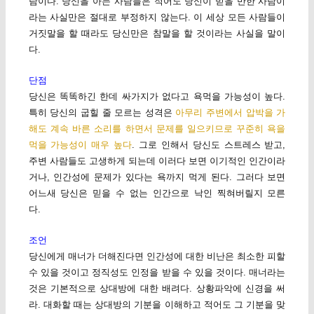
람이다. 당신을 아는 사람들은 적어도 당신이 믿을 만한 사람이
라는 사실만은 절대로 부정하지 않는다. 이 세상 모든 사람들이
거짓말을 할 때라도 당신만은 참말을 할 것이라는 사실을 말이
다.
단점
당신은 똑똑하긴 한데 싸가지가 없다고 욕먹을 가능성이 높다.
특히 당신의 굽힐 줄 모르는 성격은
아무리 주변에서 압박을 가
해도 계속 바른 소리를 하면서 문제를 일으키므로 꾸준히 욕을
먹을 가능성이 매우 높다
. 그로 인해서 당신도 스트레스 받고,
주변 사람들도 고생하게 되는데 이러다 보면 이기적인 인간이라
거나, 인간성에 문제가 있다는 욕까지 먹게 된다. 그러다 보면
어느새 당신은 믿을 수 없는 인간으로 낙인 찍혀버릴지 모른
다.
조언
당신에게 매너가 더해진다면 인간성에 대한 비난은 최소한 피할
수 있을 것이고 정직성도 인정을 받을 수 있을 것이다. 매너라는
것은 기본적으로 상대방에 대한 배려다. 상황파악에 신경을 써
라. 대화할 때는 상대방의 기분을 이해하고 적어도 그 기분을 맞