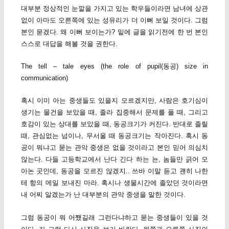
대부분 정상적인 눈깔을 가지고 있는 학우들이라면 남녀에 상관
없이 아마도 오른쪽에 있는 성유리가 더 이뻐 보일 것이다. 그럼
본인 묻겠다. 왜 이뻐 보이는가? 밑에 글을 읽기전에 한 번 본인
스스로 대답을 해볼 것을 권한다.
The tell – tale eyes (the role of pupil(동공) size in
communication)
혹시 이미 아는 중생들도 있을지 모르겠지만, 사람은 호기심이
생기는 물건을 보았을 때, 졸라 집중해서 문제를 풀 때, 그리고
호감이 있는 상대를 보았을 때, 동공크기가 커진다. 반대로 졸릴
때, 관심없는 넘이나, 무서울 때 동공크기는 작아진다. 혹시 동
공이 뭐냐고 묻는 관악 중생은 없을 것이라고 본인 믿어 의심치
않는다. 다들 고등학교에서 난다 긴다 하는 뇬, 놈들만 긁어 모
아논 곳인데, 동공을 모르진 않겠지.. 쓰바 이말 듣고 괜히 나한
테 항의 메일 보내진 마라. 혹시나 생물시간에 졸았던 것이라면
내 어찌 알겠는가 난 대부분의 관악 중생을 말한 것이다.
그럼 동공이 뭐 어쨌길래 그런다냐하고 묻는 중생들이 있을 것