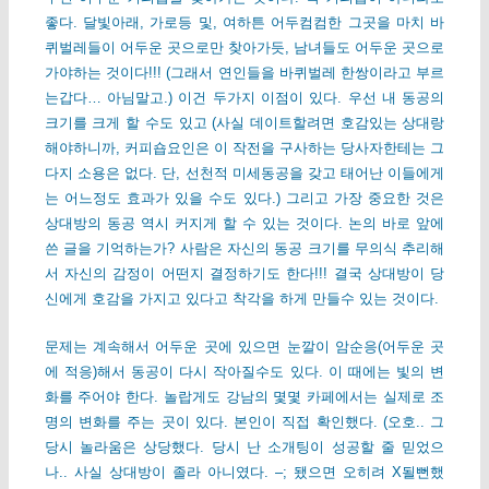
좋다. 달빛아래, 가로등 및, 여하튼 어두컴컴한 그곳을 마치 바
퀴벌레들이 어두운 곳으로만 찾아가듯, 남녀들도 어두운 곳으로
가야하는 것이다!!! (그래서 연인들을 바퀴벌레 한쌍이라고 부르
는갑다… 아님말고.) 이건 두가지 이점이 있다. 우선 내 동공의
크기를 크게 할 수도 있고 (사실 데이트할려면 호감있는 상대랑
해야하니까, 커피숍요인은 이 작전을 구사하는 당사자한테는 그
다지 소용은 없다. 단, 선천적 미세동공을 갖고 태어난 이들에게
는 어느정도 효과가 있을 수도 있다.) 그리고 가장 중요한 것은
상대방의 동공 역시 커지게 할 수 있는 것이다. 논의 바로 앞에
쓴 글을 기억하는가? 사람은 자신의 동공 크기를 무의식 추리해
서 자신의 감정이 어떤지 결정하기도 한다!!! 결국 상대방이 당
신에게 호감을 가지고 있다고 착각을 하게 만들수 있는 것이다.
문제는 계속해서 어두운 곳에 있으면 눈깔이 암순응(어두운 곳
에 적응)해서 동공이 다시 작아질수도 있다. 이 때에는 빛의 변
화를 주어야 한다. 놀랍게도 강남의 몇몇 카페에서는 실제로 조
명의 변화를 주는 곳이 있다. 본인이 직접 확인했다. (오호.. 그
당시 놀라움은 상당했다. 당시 난 소개팅이 성공할 줄 믿었으
나.. 사실 상대방이 졸라 아니였다. –; 됐으면 오히려 X될뻔했