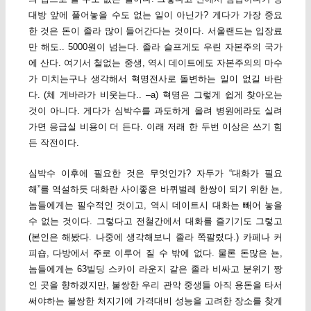
대방 앞에 풀어놓을 수도 없는 일이 아닌가? 게다가 가장 중요
한 것은 돈이 졸라 많이 들어간다는 것이다. 서울랜드는 입장료
만 해도.. 5000원이 넘는다. 졸라 슬프게도 우린 자본주의 국가
에 산다. 여기서 철없는 중생, 역시 데이트에도 자본주의의 마수
가 미치는구나 생각해서 혁명전사로 돌변하는 일이 없길 바란
다. (체 게바라가 비웃는다.. –a) 혁명은 그렇게 쉽게 찾아오는
것이 아니다. 게다가 심박수를 과도하게 올려 병원에라도 실려
가면 응급실 비용이 더 든다. 이래 저래 한 두번 이상은 쓰기 힘
든 작전이다.
심박수 이후에 필요한 것은 무엇인가? 자두가 “대화가 필요
해”를 역설하듯 대화란 사이좋은 바퀴벌레 한쌍이 되기 위한 뇬,
놈들에게는 필수적인 것이고, 역시 데이트시 대화는 빼어 놓을
수 없는 것이다. 그렇다고 전철간에서 대화를 즐기기도 그렇고
(본인은 해봤다. 나중에 생각해보니 졸라 쪽팔렸다.) 카페나 커
피숍, 다방에서 주로 이루어 질 수 밖에 없다. 물론 돈많은 뇬,
놈들에게는 63빌딩 스카이 라운지 같은 졸라 비싸고 분위기 짱
인 곳을 향하겠지만, 불쌍한 우리 관악 중생들 아직 용돈을 타서
써야하는 불쌍한 처지기에 가격대비 성능을 고려한 장소를 찾게