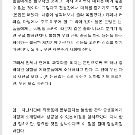
놈들에게는 필수적인 것이고, 역시 데이트시 대화는 빼어 놓을
수 없는 것이다. 그렇다고 전철간에서 대화를 즐기기도 그렇고
(본인은 해봤다. 나중에 생각해보니 졸라 쪽팔렸다.) 카페나 커
피숍, 다방에서 주로 이루어 질 수 밖에 없다. 물론 돈많은 뇬,
놈들에게는 63빌딩 스카이 라운지 같은 졸라 비싸고 분위기 짱
인 곳을 향하겠지만, 불쌍한 우리 관악 중생들 아직 용돈을 타서
써야하는 불쌍한 처지기에 가격대비 성능을 고려한 장소를 찾게
마련이다. 쓰바… 우린 자본주의 사회에 산다.
그래서 언제나 연애의 과학화를 외치는 본인으로써 또 하나 충
격적인 실험을 여러분들에게 소개하려고 한다. 그 전에 우선 다
음 사진을 보라… (웬 뜬금없는 소리 하는지 의아할 지도 모르지
만, 우선 보길 바란다.)
엠… 지난시간에 외로움에 몸부림치는 불쌍한 관악 중생들에게
미팅과 소개팅에서 성공할 수 있는 비결을 알려주었다. 다시 한
번 말하지만, 중요한 것은 심박수다!!!! 이 점을 절대 명심하길
바란다.