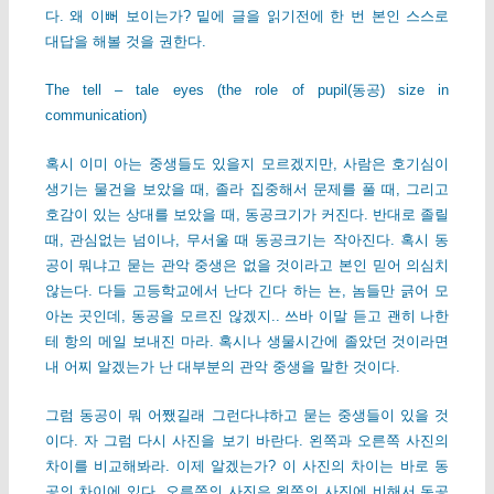
다. 왜 이뻐 보이는가? 밑에 글을 읽기전에 한 번 본인 스스로
대답을 해볼 것을 권한다.
The tell – tale eyes (the role of pupil(동공) size in
communication)
혹시 이미 아는 중생들도 있을지 모르겠지만, 사람은 호기심이
생기는 물건을 보았을 때, 졸라 집중해서 문제를 풀 때, 그리고
호감이 있는 상대를 보았을 때, 동공크기가 커진다. 반대로 졸릴
때, 관심없는 넘이나, 무서울 때 동공크기는 작아진다. 혹시 동
공이 뭐냐고 묻는 관악 중생은 없을 것이라고 본인 믿어 의심치
않는다. 다들 고등학교에서 난다 긴다 하는 뇬, 놈들만 긁어 모
아논 곳인데, 동공을 모르진 않겠지.. 쓰바 이말 듣고 괜히 나한
테 항의 메일 보내진 마라. 혹시나 생물시간에 졸았던 것이라면
내 어찌 알겠는가 난 대부분의 관악 중생을 말한 것이다.
그럼 동공이 뭐 어쨌길래 그런다냐하고 묻는 중생들이 있을 것
이다. 자 그럼 다시 사진을 보기 바란다. 왼쪽과 오른쪽 사진의
차이를 비교해봐라. 이제 알겠는가? 이 사진의 차이는 바로 동
공의 차이에 있다. 오른쪽의 사진은 왼쪽의 사진에 비해서 동공