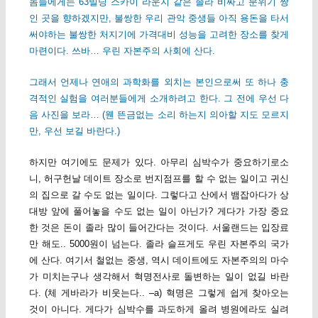
놈들에게는 63빌딩 스카이 라운지 같은 졸라 비싸고 분위기 짱
인 곳을 향하겠지만, 불쌍한 우리 관악 중생들 아직 용돈을 타서
써야하는 불쌍한 처지기에 가격대비 성능을 고려한 장소를 찾게
마련이다. 쓰바… 우린 자본주의 사회에 산다.
그래서 언제나 연애의 과학화를 외치는 본인으로써 또 하나 충
격적인 실험을 여러분들에게 소개하려고 한다. 그 전에 우선 다
음 사진을 보라… (웬 뜬금없는 소리 하는지 의아할 지도 모르지
만, 우선 보길 바란다.)
하지만 여기에도 문제가 있다. 아무리 심박수가 중요하기로소
니, 허구헌날 데이트 장소로 번지점프를 할 수 없는 일이고 귀신
의 집으로 갈 수도 없는 일이다. 그렇다고 산에서 뱀잡아다가 상
대방 앞에 풀어놓을 수도 없는 일이 아닌가? 게다가 가장 중요
한 것은 돈이 졸라 많이 들어간다는 것이다. 서울랜드는 입장료
만 해도.. 5000원이 넘는다. 졸라 슬프게도 우린 자본주의 국가
에 산다. 여기서 철없는 중생, 역시 데이트에도 자본주의의 마수
가 미치는구나 생각해서 혁명전사로 돌변하는 일이 없길 바란
다. (체 게바라가 비웃는다.. –a) 혁명은 그렇게 쉽게 찾아오는
것이 아니다. 게다가 심박수를 과도하게 올려 병원에라도 실려