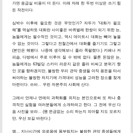
가면 응급실 비용이 더 든다. 이래 저래 한 두번 이상은 쓰기 힘
든 작전이다.
심박수 이후에 필요한 것은 무엇인가? 자두가 “대화가 필요
해”를 역설하듯 대화란 사이좋은 바퀴벌레 한쌍이 되기 위한 뇬,
놈들에게는 필수적인 것이고, 역시 데이트시 대화는 빼어 놓을
수 없는 것이다. 그렇다고 전철간에서 대화를 즐기기도 그렇고
(본인은 해봤다. 나중에 생각해보니 졸라 쪽팔렸다.) 카페나 커
피숍, 다방에서 주로 이루어 질 수 밖에 없다. 물론 돈많은 뇬,
놈들에게는 63빌딩 스카이 라운지 같은 졸라 비싸고 분위기 짱
인 곳을 향하겠지만, 불쌍한 우리 관악 중생들 아직 용돈을 타서
써야하는 불쌍한 처지기에 가격대비 성능을 고려한 장소를 찾게
마련이다. 쓰바… 우린 자본주의 사회에 산다.
그래서 언제나 연애의 과학화를 외치는 본인으로써 또 하나 충
격적인 실험을 여러분들에게 소개하려고 한다. 그 전에 우선 다
음 사진을 보라… (웬 뜬금없는 소리 하는지 의아할 지도 모르지
만, 우선 보길 바란다.)
엠… 지난시간에 외로움에 몸부림치는 불쌍한 관악 중생들에게