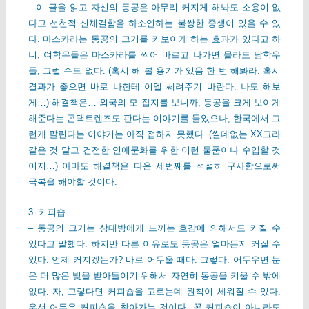
– 이 글을 읽고 자신의 동공은 아무리 커지게 해봐도 소용이 없
다고 선천적 신체결함을 하소연하는 불쌍한 중생이 있을 수 있
다. 마스카라는 동공의 크기를 커보이게 하는 효과가 있다고 하
니, 여학우들은 마스카라를 찍어 바르고 나가면 몰라도 남학우
들, 그럴 수도 없다. (혹시 해 볼 용기가 있음 한 번 해봐라. 혹시
결과가 좋으면 바로 나한테 이멜 쎄려주기 바란다. 나도 해보
게…) 해결책은… 외국의 모 잡지를 보니까, 동공을 크게 보이게
해준다는 콘택트렌즈도 판다는 이야기를 들었으나, 한국에서 그
런게 팔린다는 이야기는 아직 접하지 못했다. (씰데없는 XX그라
같은 것 말고 건전한 연애문화를 위한 이런 물품이나 수입할 것
이지…) 아마도 해결책은 다음 세번째를 적절히 구사함으로써
극복을 해야할 것이다.
3. 커피숍
– 동공의 크기는 상대방에게 느끼는 호감에 의해서도 커질 수
있다고 말했다. 하지만 다른 이유로도 동공은 얼마든지 커질 수
있다. 언제 커지겠는가? 바로 어두울 때다. 그렇다. 어두우면 눈
은 더 많은 빛을 받아들이기 위해서 자연히 동공을 키울 수 밖에
없다. 자, 그렇다면 커피숍을 고르는데 원칙이 세워질 수 있다.
우선 어두운 커피숍을 찾아가는 것이다. 꼭 커피숍이 아니라도