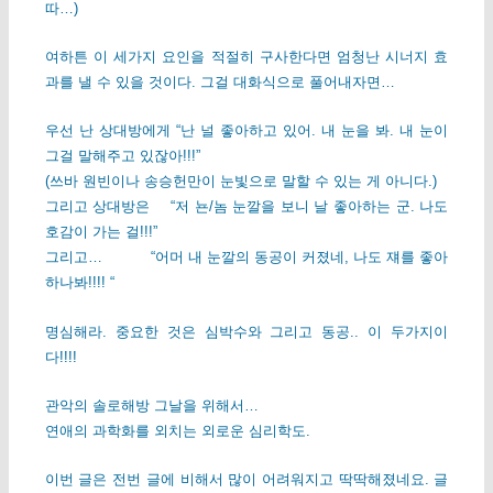
따…)
여하튼 이 세가지 요인을 적절히 구사한다면 엄청난 시너지 효
과를 낼 수 있을 것이다. 그걸 대화식으로 풀어내자면…
우선 난 상대방에게 “난 널 좋아하고 있어. 내 눈을 봐. 내 눈이
그걸 말해주고 있잖아!!!”
(쓰바 원빈이나 송승헌만이 눈빛으로 말할 수 있는 게 아니다.)
그리고 상대방은 “저 뇬/놈 눈깔을 보니 날 좋아하는 군. 나도
호감이 가는 걸!!!”
그리고… “어머 내 눈깔의 동공이 커졌네, 나도 쟤를 좋아
하나봐!!!! “
명심해라. 중요한 것은 심박수와 그리고 동공.. 이 두가지이
다!!!!
관악의 솔로해방 그날을 위해서…
연애의 과학화를 외치는 외로운 심리학도.
이번 글은 전번 글에 비해서 많이 어려워지고 딱딱해졌네요. 글