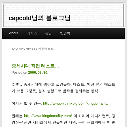
capcold님의 블로그님
Main menu
About
엑기스
몽땅
방명록
Skip to primary content
Skip to secondary content
TAG ARCHIVES:
심리테스트
중세시대 직업 테스트…
Posted on
2006. 03. 30.
!@#… 중세시대에 뭐하고 살았을까, 테스트. 이런 류의 테스트
가 보통 그렇듯, 성격 성향으로 범주를 정해주는 방식.
여기서 할 수 있음:
http://www.wjthinkbig.com/kingdomality/
원래는
http://www.kingdomality.com/
의 커리어 매니지먼트, 경
영전략 관련 시리즈에서 만들어낸 개념. 웅진 씽크빅에서 책 번