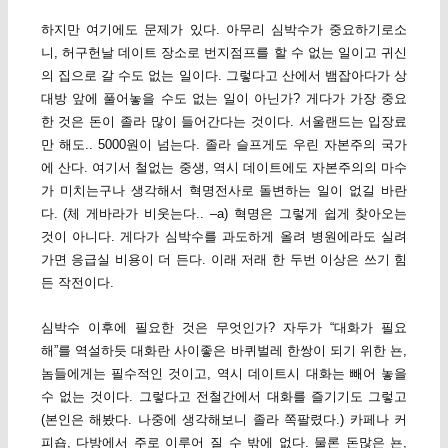
하지만 여기에도 문제가 있다. 아무리 심박수가 중요하기로소
니, 허구헌날 데이트 장소로 번지점프를 할 수 없는 일이고 귀신
의 집으로 갈 수도 없는 일이다. 그렇다고 산에서 뱀잡아다가 상
대방 앞에 풀어놓을 수도 없는 일이 아닌가? 게다가 가장 중요
한 것은 돈이 졸라 많이 들어간다는 것이다. 서울랜드는 입장료
만 해도.. 5000원이 넘는다. 졸라 슬프게도 우린 자본주의 국가
에 산다. 여기서 철없는 중생, 역시 데이트에도 자본주의의 마수
가 미치는구나 생각해서 혁명전사로 돌변하는 일이 없길 바란
다. (체 게바라가 비웃는다.. –a) 혁명은 그렇게 쉽게 찾아오는
것이 아니다. 게다가 심박수를 과도하게 올려 병원에라도 실려
가면 응급실 비용이 더 든다. 이래 저래 한 두번 이상은 쓰기 힘
든 작전이다.
심박수 이후에 필요한 것은 무엇인가? 자두가 “대화가 필요
해”를 역설하듯 대화란 사이좋은 바퀴벌레 한쌍이 되기 위한 뇬,
놈들에게는 필수적인 것이고, 역시 데이트시 대화는 빼어 놓을
수 없는 것이다. 그렇다고 전철간에서 대화를 즐기기도 그렇고
(본인은 해봤다. 나중에 생각해보니 졸라 쪽팔렸다.) 카페나 커
피숍, 다방에서 주로 이루어 질 수 밖에 없다. 물론 돈많은 뇬,